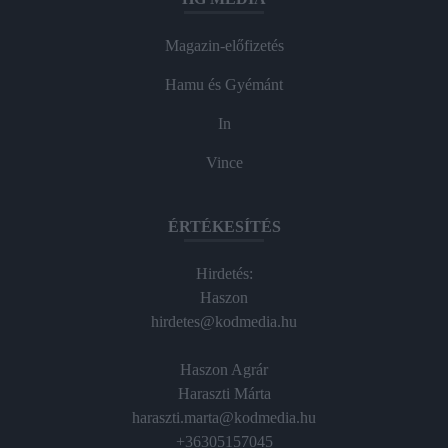
Magazin-előfizetés
Hamu és Gyémánt
In
Vince
ÉRTÉKESÍTÉS
Hirdetés:
Haszon
hirdetes@kodmedia.hu
Haszon Agrár
Haraszti Márta
haraszti.marta@kodmedia.hu
+36305157045