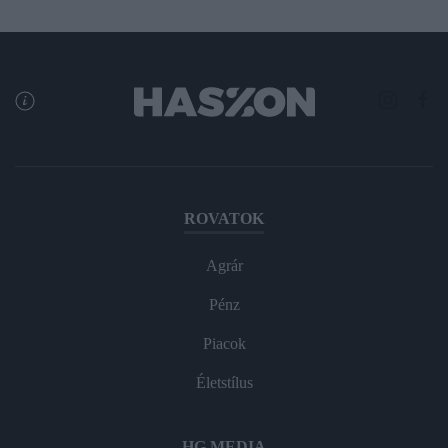
ROVATOK
Agrár
Pénz
Piacok
Életstílus
HG MEDIA