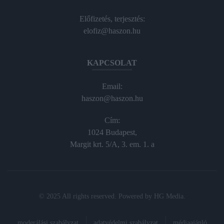
Előfizetés, terjesztés:
elofiz@haszon.hu
KAPCSOLAT
Email:
haszon@haszon.hu
Cím:
1024 Budapest,
Margit krt. 5/A, 3. em. 1. a
© 2025 All rights reserved. Powered by
HG Media
.
moderálási szabályzat
adatvédelmi szabályzat
médiaajánló