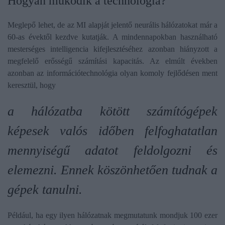
​Hogyan működik a technológia?
Meglepő lehet, de az MI alapját jelentő
neurális hálózatokat már a
60-as évektől kezdve kutatják
. A mindennapokban használható
mesterséges intelligencia kifejlesztéséhez azonban hiányzott a
megfelelő erősségű számítási kapacitás. Az elmúlt években
azonban az információtechnológia olyan komoly fejlődésen ment
keresztül, hogy
a hálózatba kötött számítógépek
képesek
valós időben felfoghatatlan
mennyiségű adatot feldolgozni
és
elemezni. Ennek köszönhetően tudnak a
gépek tanulni.
Például, ha egy ilyen hálózatnak megmutatunk mondjuk 100 ezer