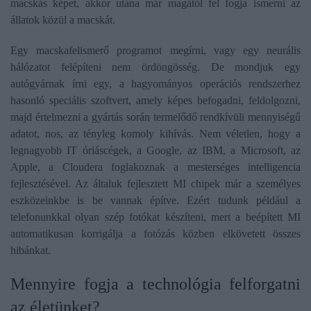
macskás képet, akkor utána már magától fel fogja ismerni az
állatok közül a macskát.
Egy macskafelismerő programot megírni, vagy egy neurális
hálózatot felépíteni nem ördöngösség. De mondjuk egy
autógyárnak írni egy, a hagyományos operációs rendszerhez
hasonló speciális szoftvert, amely képes befogadni, feldolgozni,
majd értelmezni a gyártás során termelődő rendkívüli mennyiségű
adatot, nos, az tényleg komoly kihívás. Nem véletlen, hogy a
legnagyobb IT óriáscégek, a Google, az IBM, a Microsoft, az
Apple, a Cloudera foglakoznak a mesterséges intelligencia
fejlesztésével. Az általuk fejlesztett MI chipek már a személyes
eszközeinkbe is be vannak építve. Ezért tudunk például a
telefonunkkal olyan szép fotókat készíteni, mert a beépített MI
automatikusan korrigálja a fotózás közben elkövetett összes
hibánkat.
​Mennyire fogja a technológia felforgatni
az életünket?