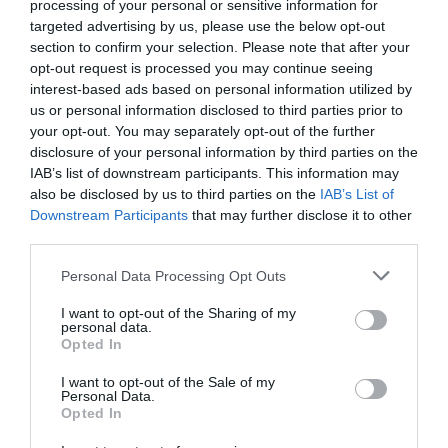
processing of your personal or sensitive information for
targeted advertising by us, please use the below opt-out
megoldásokat
.
section to confirm your selection. Please note that after your
opt-out request is processed you may continue seeing
Mondok egy példát. A Facebook hirdetések a mesterséges
interest-based ads based on personal information utilized by
intelligenciát használva nagyon pontosan megtalálják azokat az
us or personal information disclosed to third parties prior to
your opt-out. You may separately opt-out of the further
ügyfeleket, akik a megrendelőink lehetnek. A legfontosabb, hogy
disclosure of your personal information by third parties on the
értsük meg a technológiát
. Erre vannak ingyenes kurzusok az
IAB’s list of downstream participants. This information may
interneten, a legjobb a Stanford Egyetem Machine Learning
also be disclosed by us to third parties on the
IAB’s List of
kurzusa. Egy ilyen tanfolyam segít eldönteni, kell-e az adott
Downstream Participants
that may further disclose it to other
cégnek az MI vagy sem? Ha igen, akkor érdemes
felkeresni egy
third parties.
tanácsadócéget
, akivel közösen ki lehet dolgozni a technológia
Please note that this website/app uses one or more Google
Personal Data Processing Opt Outs
bevezetésének és alkalmazásának a részleteit. Bár a feladat nem
services and may gather and store information including but
könnyű, mégis érdemes foglalkozni a témával, mert
lépéselőnybe
not limited to your visit or usage behaviour. You may click to
I want to opt-out of the Sharing of my
kerülhetünk a versenytársakkal
szemben. Mint más területen, itt is
personal data.
grant or deny consent to Google and its third-party tags to
Opted In
a
nyitottság és az innovatív gondolkodás
vezethet sikerre.
use your data for below specified purposes in below Google
Összegezve: nem kell mindenkinek azonnal alkalmaznia, de
consent section.
I want to opt-out of the Sale of my
Personal Data.
azoknak,
akiknek hasznos lehet, ezt mielőbb fel kell ismerniük
.
Opted In
​Említette, nem könnyű feladat az MI