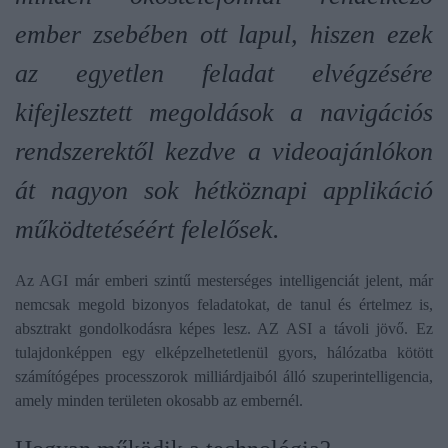
ember zsebében ott lapul, hiszen ezek
az egyetlen feladat elvégzésére
kifejlesztett megoldások a navigációs
rendszerektől kezdve a videoajánlókon
át
nagyon sok hétköznapi applikáció
működtetéséért felelősek
.
Az AGI már emberi szintű mesterséges intelligenciát jelent, már
nemcsak megold bizonyos feladatokat, de
tanul és értelmez is,
absztrakt gondolkodásra képes lesz
. AZ ASI a távoli jövő. Ez
tulajdonképpen egy elképzelhetetlenül gyors, hálózatba kötött
számítógépes processzorok milliárdjaiból álló szuperintelligencia,
amely
minden területen okosabb az embernél
.