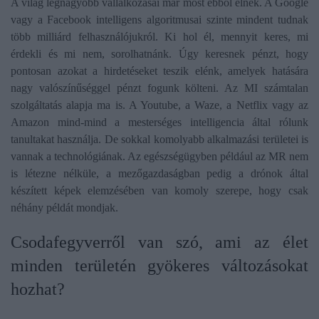
A világ legnagyobb vállalkozásai már most ebből élnek. A Google
vagy a Facebook intelligens algoritmusai szinte mindent tudnak
több milliárd felhasználójukról. Ki hol él, mennyit keres, mi
érdekli és mi nem, sorolhatnánk. Úgy keresnek pénzt, hogy
pontosan azokat a hirdetéseket teszik elénk, amelyek hatására
nagy valószínűséggel pénzt fogunk költeni. Az MI számtalan
szolgáltatás alapja ma is. A Youtube, a Waze, a Netflix vagy az
Amazon mind-mind a mesterséges intelligencia által rólunk
tanultakat használja. De sokkal komolyabb alkalmazási területei is
vannak a technológiának. Az egészségügyben például az MR nem
is létezne nélküle, a mezőgazdaságban pedig a drónok által
készített képek elemzésében van komoly szerepe, hogy csak
néhány példát mondjak.
​Csodafegyverről van szó, ami az élet
minden területén gyökeres változásokat
hozhat?