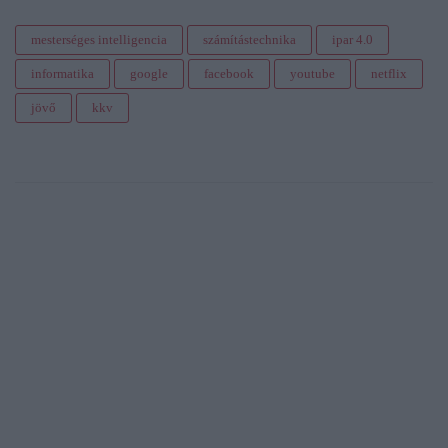
mesterséges intelligencia
számítástechnika
ipar 4.0
informatika
google
facebook
youtube
netflix
jövő
kkv