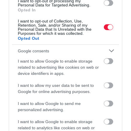
I want to opt-out of processing my
Personal Data for Targeted Advertising.
gyakorlati alkalmazása. Miért?
Opted In
I want to opt-out of Collection, Use,
A vállalkozások hozzáállása ehhez a témához ugyanolyan, mint a
Retention, Sale, and/or Sharing of my
Personal Data that Is Unrelated with the
webes jelenléthez vagy a digitalizációhoz.
Mindenki másra
Purposes for which it was collected.
esküszik
, máshogyan lépeget előre ezeken a területeken. Ahogyan
Opted Out
nincs két egyforma cég, úgy
nincs két egyforma MI megoldás
Google consents
sem. Vannak ugyan minden ágazatban bevált gyakorlatok, ám a
termelődő adatok mennyisége és minősége, az azok alapján
I want to allow Google to enable storage
levonható következtetések minden helyen mások. Márpedig
related to advertising like cookies on web or
device identifiers in apps.
egy
MI projekt 80 százaléka az adatok
I want to allow my user data to be sent to
gyűjtéséről, tisztításáról,
Google for online advertising purposes.
rendszerezéséről szól
.
I want to allow Google to send me
personalized advertising.
Ezért aztán például egy vállalatirányítási rendszert (ERP, CRM)
I want to allow Google to enable storage
már használó vállalkozás előnyben van azzal szemben, amelyik
related to analytics like cookies on web or