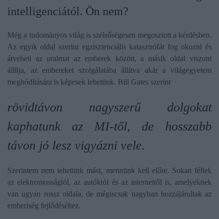
intelligenciától. Ön nem?
Még a tudományos világ is szélsőségesen megosztott a kérdésben.
Az egyik oldal szerint egzisztenciális
katasztrófát fog okozni és
átveheti az uralmat
az emberek között, a másik oldal viszont
állítja, az embereket szolgálatába állítva akár
a világegyetem
meghódítására is képesek lehetünk
. Bill Gates szerint
rövidtávon nagyszerű dolgokat
kaphatunk
az MI-től, de
hosszabb
távon jó lesz vigyázni
vele.
Szerintem nem tehetünk mást,
mennünk kell előre
. Sokan féltek
az elektromosságtól, az autóktól és az internettől is, amelyeknek
van ugyan rossz oldala, de mégiscsak nagyban hozzájárultak az
emberiség fejlődéséhez.