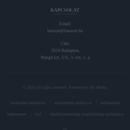
KAPCSOLAT
Email:
haszon@haszon.hu
Cím:
1024 Budapest,
Margit krt. 5/A, 3. em. 1. a
© 2025 All rights reserved. Powered by
HG Media
.
moderálási szabályzat
adatvédelmi szabályzat
médiaajánló
impresszum
ászf
akadálymentességi megfelelőségi nyilatkozat