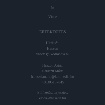
In
Vince
ÉRTÉKESÍTÉS
Hirdetés:
Haszon
hirdetes@kodmedia.hu
Haszon Agrár
Haraszti Márta
haraszti.marta@kodmedia.hu
+36305157045
Előfizetés, terjesztés:
elofiz@haszon.hu