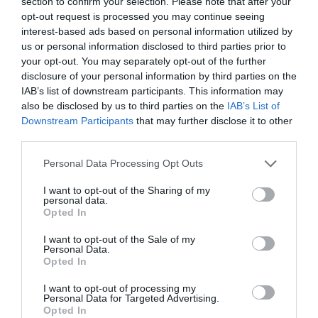
section to confirm your selection. Please note that after your
nintendo
nintendo switch
konzol
játékkonzol
opt-out request is processed you may continue seeing
szórakozás
interest-based ads based on personal information utilized by
us or personal information disclosed to third parties prior to
your opt-out. You may separately opt-out of the further
disclosure of your personal information by third parties on the
IAB’s list of downstream participants. This information may
also be disclosed by us to third parties on the
IAB’s List of
Downstream Participants
that may further disclose it to other
third parties.
Please note that this website/app uses one or more Google
Personal Data Processing Opt Outs
services and may gather and store information including but
not limited to your visit or usage behaviour. You may click to
I want to opt-out of the Sharing of my
personal data.
grant or deny consent to Google and its third-party tags to
Opted In
use your data for below specified purposes in below Google
consent section.
I want to opt-out of the Sale of my
Personal Data.
Opted In
I want to opt-out of processing my
Personal Data for Targeted Advertising.
Opted In