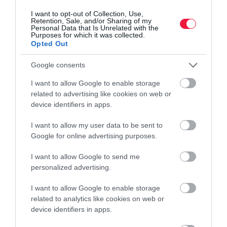
I want to opt-out of Collection, Use,
Retention, Sale, and/or Sharing of my
Personal Data that Is Unrelated with the
Purposes for which it was collected.
Opted Out
Google consents
I want to allow Google to enable storage
related to advertising like cookies on web or
device identifiers in apps.
AUTÓ
I want to allow my user data to be sent to
Új, olcsó kínai e-autó jelent meg Magyarországon:
Google for online advertising purposes.
így néz ki, ennyibe kerül
I want to allow Google to send me
personalized advertising.
A Geely E2 35 kWh kapacitású akkumulátorral szerelt, 252
kilométeres WLTP-hatótávú alapmodellje 8 millió forinton nyit -
I want to allow Google to enable storage
közölte a cég magyarországi képviselete.
related to analytics like cookies on web or
device identifiers in apps.