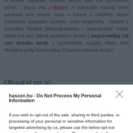
A kezdeti fogadtatás azonban messze nem volt egyöntetűen
pozitív - jegyzi meg a
Bitport
. A potenciális vásárlók közül
sokaknak nem tetszett, hogy a Switch 2 elődjéhez képest
lényegesen magasabb árszinten kerül forgalomba, ráadásul a
konzolhoz készített játékprogramokért a megszokottnál szintén
többet kell adni. (Itthon egyébként a Switch 2
megközelítőleg 210
ezer forintba kerül,
a húzócímként szolgáló Mario Kart
Worldhöz pedig hozzávetőleg 35 ezerért juthatunk hozzá.)
Olvasd el ezt is!
Három új játékkonzol érkezik a Microsofttól
haszon.hu -
Do Not Process My Personal
Így szerezhetsz féláron vadiúj játékokat,
Information
maketteket
Nehézsúlyú szolgáltatóval bővül a videójáték-piac
If you wish to opt-out of the sale, sharing to third parties, or
processing of your personal or sensitive information for
targeted advertising by us, please use the below opt-out