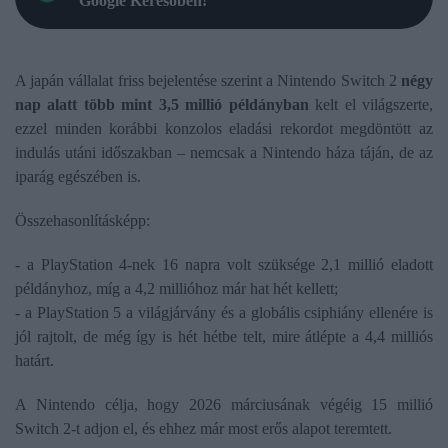
Google Keresőben!
A japán vállalat friss bejelentése szerint a Nintendo Switch 2
négy
nap alatt több mint 3,5 millió példányban
kelt el világszerte,
ezzel minden korábbi konzolos eladási rekordot megdöntött az
indulás utáni időszakban – nemcsak a Nintendo háza táján, de az
iparág egészében is.
Összehasonlításképp:
- a PlayStation 4-nek 16 napra volt szüksége 2,1 millió eladott
példányhoz, míg a 4,2 millióhoz már hat hét kellett;
- a PlayStation 5 a világjárvány és a globális csiphiány ellenére is
jól rajtolt, de még így is hét hétbe telt, mire átlépte a 4,4 milliós
határt.
A Nintendo célja, hogy 2026 márciusának végéig 15 millió
Switch 2-t adjon el, és ehhez már most erős alapot teremtett.