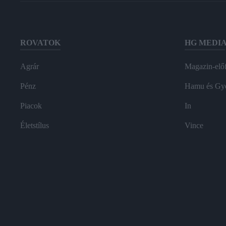
ROVATOK
HG MEDI
Agrár
Magazin-előf
Pénz
Hamu és Gy
Piacok
In
Életstílus
Vince