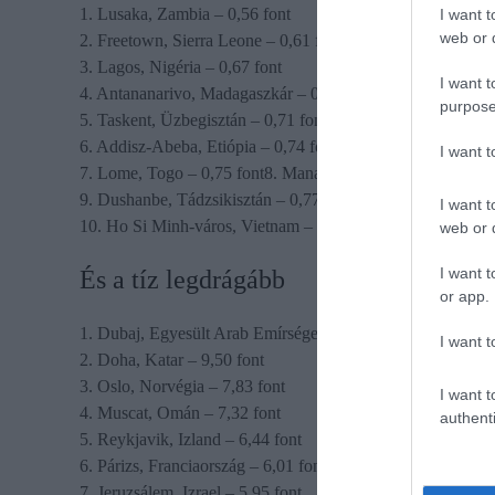
1. Lusaka, Zambia – 0,56 font
I want t
web or d
2. Freetown, Sierra Leone – 0,61 font
3. Lagos, Nigéria – 0,67 font
I want t
4. Antananarivo, Madagaszkár – 0,70 font
purpose
5. Taskent, Üzbegisztán – 0,71 font
6. Addisz-Abeba, Etiópia – 0,74 font
I want 
7. Lome, Togo – 0,75 font8. Managua, Nicaragua – 0,76 fo
9. Dushanbe, Tádzsikisztán – 0,77 font
I want t
10. Ho Si Minh-város, Vietnam – 0,79 font
web or d
I want t
És a tíz legdrágább
or app.
1. Dubaj, Egyesült Arab Emírségek – 9,93 font
I want t
2. Doha, Katar – 9,50 font
3. Oslo, Norvégia – 7,83 font
I want t
4. Muscat, Omán – 7,32 font
authenti
5. Reykjavik, Izland – 6,44 font
6. Párizs, Franciaország – 6,01 font
7. Jeruzsálem, Izrael – 5.95 font