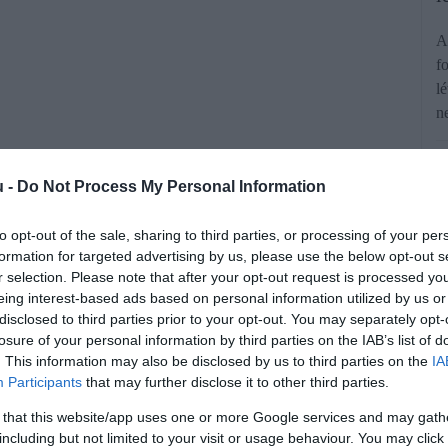
A
f
l
n
u -
Do Not Process My Personal Information
to opt-out of the sale, sharing to third parties, or processing of your per
formation for targeted advertising by us, please use the below opt-out s
r selection. Please note that after your opt-out request is processed y
yemant.hu szerkesztősége a sörárakról.
eing interest-based ads based on personal information utilized by us or
drágulása miatt, bőven az átlag alatt
disclosed to third parties prior to your opt-out. You may separately opt-
losure of your personal information by third parties on the IAB’s list of
 177 országot felsoroló statisztikából
. This information may also be disclosed by us to third parties on the
IA
 átlagosan (!) 4000 forint is elkérnek
Participants
that may further disclose it to other third parties.
lító oldala készítette el az interaktív
 that this website/app uses one or more Google services and may gath
including but not limited to your visit or usage behaviour. You may click 
ik országokban és városokban, mennyit