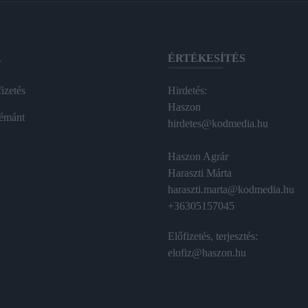
A
ÉRTÉKESÍTÉS
izetés
Hirdetés:
Haszon
émánt
hirdetes@kodmedia.hu
Haszon Agrár
Haraszti Márta
haraszti.marta@kodmedia.hu
+36305157045
Előfizetés, terjesztés:
elofiz@haszon.hu