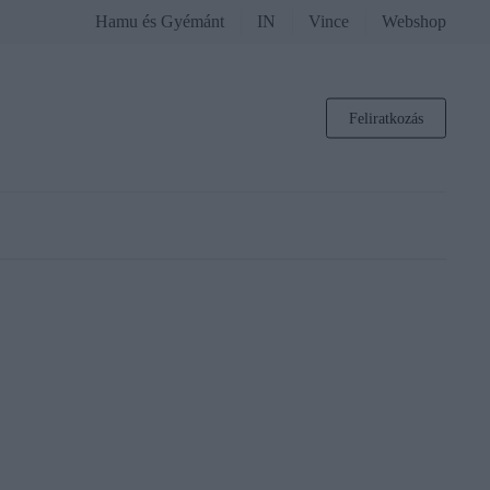
Hamu és Gyémánt
IN
Vince
Webshop
Feliratkozás