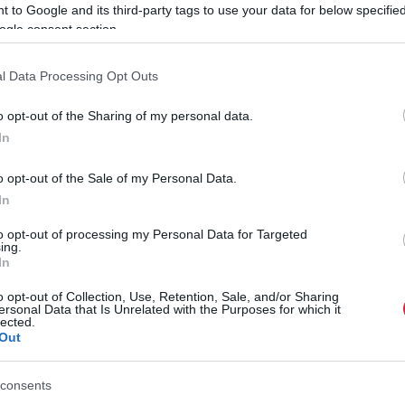
 to Google and its third-party tags to use your data for below specifi
z kicsivel több egy korsónál). Így
ogle consent section.
lyik országokban a legolcsóbb, illetve
l Data Processing Opt Outs
az adatokból az látszik, hogy az árak
a bezárások hatására. Összességében
o opt-out of the Sharing of my personal data.
In
arab, míg a legolcsóbbak az afrikai
 olcsónak számít az 1,18 fontos (486
o opt-out of the Sale of my Personal Data.
In
térképre, az ide kattintva megtekintheti
sörárait.
to opt-out of processing my Personal Data for Targeted
É
ing.
M
In
l
rált forrásként a Google Keresőben!
o opt-out of Collection, Use, Retention, Sale, and/or Sharing
ersonal Data that Is Unrelated with the Purposes for which it
lected.
A
Out
s
 számítva
k
consents
r