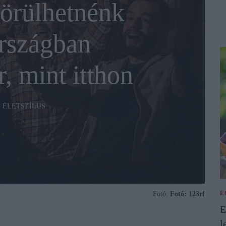
örülhetnénk
országban
, mint itthon
ÉLETSTÍLUS
E
Fotó:
Fotó: 123rf
E
l