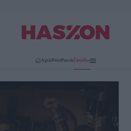
Agrár
Pénz
Piacok
Életstílus