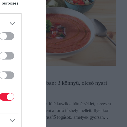
ed purposes
LETSTÍLUS
egoldások kánikulában: 3 könnyű, olcsó nyári
eves főzés nélkül
mikor odakint harminc fok fölé kúszik a hőmérséklet, kevesen
zeretnének hosszú időt tölteni a forró tűzhely mellett. Ilyenkor
erülnek előtérbe a hideg, frissítő fogások, amelyek gyorsan…
ectangle