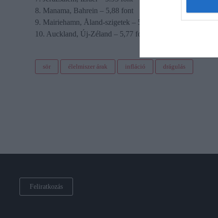
8. Manama, Bahrein – 5,88 font
9. Mairiehamn, Åland-szigetek – 5,88 font
10. Auckland, Új-Zéland – 5,77 font
sör
élelmiszer árak
infláció
drágulás
Feliratkozás