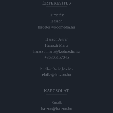
ÉRTÉKESÍTÉS
Hirdetés:
Haszon
hirdetes@kodmedia.hu
Haszon Agrár
Haraszti Márta
haraszti.marta@kodmedia.hu
+36305157045
Előfizetés, terjesztés:
elofiz@haszon.hu
KAPCSOLAT
Email:
haszon@haszon.hu