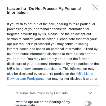
júniusi átlagár/éves árcsökkenés):
haszon.hu -
Do Not Process My Personal
Tesla Model 3 37 023 dollár -30.5%
Information
Tesla Model X 70 158 dollár -21.3%
Nissan LEAF 22 504 dollár -19.2%
If you wish to opt-out of the sale, sharing to third parties, or
Tesla Model S 64 938 dollár -19.0%
processing of your personal or sensitive information for
targeted advertising by us, please use the below opt-out
Land Rover Range Rover 75 481 dollár -18.5%
section to confirm your selection. Please note that after your
Land Rover Range Rover Velar 46 269 dollár -17.5%
opt-out request is processed you may continue seeing
Land Rover Discovery 40 986 dollár -16.8%
interest-based ads based on personal information utilized by
Hyundai Ioniq Hybrid 20 148 dollár -16.2%
us or personal information disclosed to third parties prior to
Jaguar E-PACE 33 213 dollár -16.2%
your opt-out. You may separately opt-out of the further
BMW 5 Series (PHEV) 33 607 dollár -15.5%
disclosure of your personal information by third parties on the
Országos átlag 32 811 dollár -3.6%
IAB’s list of downstream participants. This information may
also be disclosed by us to third parties on the
IAB’s List of
Downstream Participants
that may further disclose it to other
third parties.
tesla
gyártás
gyár
árak
olcsó
villanyautó
Please note that this website/app uses one or more Google
india
Personal Data Processing Opt Outs
services and may gather and store information including but
not limited to your visit or usage behaviour. You may click to
I want to opt-out of the Sharing of my
personal data.