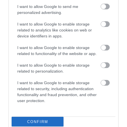
I want to allow Google to send me
personalized advertising.
I want to allow Google to enable storage
related to analytics like cookies on web or
device identifiers in apps.
AUTÓ
Már kapható a legnagyobb Skoda Magyarországon:
I want to allow Google to enable storage
related to functionality of the website or app.
így néz ki, ennyibe kerül
I want to allow Google to enable storage
A Skoda június végén mutatta be minden korábbinál nagyobb
related to personalization.
kapacitású akkumulátorral szerelt csúcskategóriás elektromos
modelljét, a Peaqet. Most kiderültek a magyarországi árak.
I want to allow Google to enable storage
related to security, including authentication
functionality and fraud prevention, and other
user protection.
CONFIRM