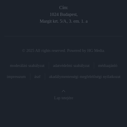
Cím:
1024 Budapest,
Margit krt. 5/A, 3. em. 1. a
© 2025 All rights reserved. Powered by
HG Media
.
moderálási szabályzat
adatvédelmi szabályzat
médiaajánló
impresszum
ászf
akadálymentességi megfelelőségi nyilatkozat
Lap tetejére