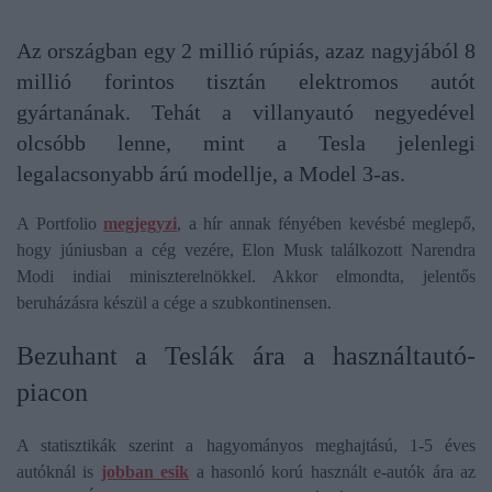
Az országban egy 2 millió rúpiás, azaz nagyjából 8
millió forintos tisztán elektromos autót
gyártanának. Tehát a villanyautó negyedével
olcsóbb lenne, mint a Tesla jelenlegi
legalacsonyabb árú modellje, a Model 3-as.
A Portfolio
megjegyzi
, a hír annak fényében kevésbé meglepő,
hogy júniusban a cég vezére, Elon Musk találkozott Narendra
Modi indiai miniszterelnökkel. Akkor elmondta, jelentős
beruházásra készül a cége a szubkontinensen.
Bezuhant a Teslák ára a használtautó-
piacon
A statisztikák szerint a hagyományos meghajtású, 1-5 éves
autóknál is
jobban esik
a hasonló korú használt e-autók ára az