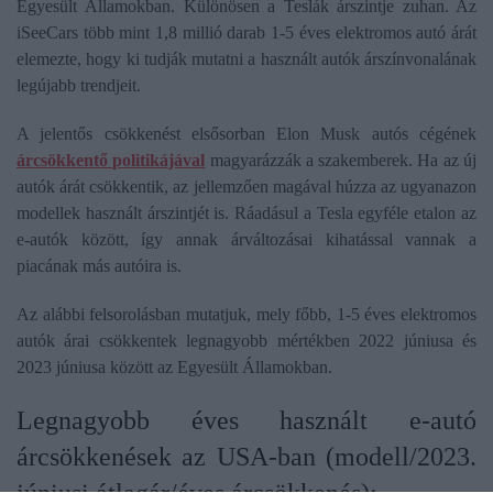
Egyesült Államokban. Különösen a Teslák árszintje zuhan. Az
iSeeCars több mint 1,8 millió darab 1-5 éves elektromos autó árát
elemezte, hogy ki tudják mutatni a használt autók árszínvonalának
legújabb trendjeit.
A jelentős csökkenést elsősorban Elon Musk autós cégének
árcsökkentő politikájával
magyarázzák a szakemberek. Ha az új
autók árát csökkentik, az jellemzően magával húzza az ugyanazon
modellek használt árszintjét is. Ráadásul a Tesla egyféle etalon az
e-autók között, így annak árváltozásai kihatással vannak a
piacának más autóira is.
Az alábbi felsorolásban mutatjuk, mely főbb, 1-5 éves elektromos
autók árai csökkentek legnagyobb mértékben 2022 júniusa és
2023 júniusa között az Egyesült Államokban.
Legnagyobb éves használt e-autó
árcsökkenések az USA-ban (modell/2023.