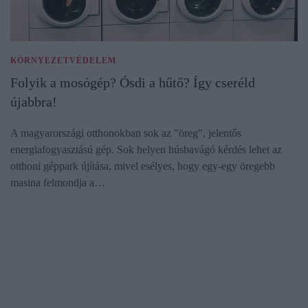
KÖRNYEZETVÉDELEM
Folyik a mosógép? Ósdi a hűtő? Így cseréld
újabbra!
A magyarországi otthonokban sok az "öreg", jelentős
energiafogyasztású gép. Sok helyen húsbavágó kérdés lehet az
otthoni géppark újítása, mivel esélyes, hogy egy-egy öregebb
masina felmondja a…