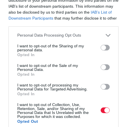
disclosure of your personal information by third parties on the
az első, teljesen elektromos szuperautó a gyártótól - írja a Reuters.
IAB’s list of downstream participants. This information may
also be disclosed by us to third parties on the
IAB’s List of
Downstream Participants
that may further disclose it to other
third parties.
Please note that this website/app uses one or more Google
Personal Data Processing Opt Outs
services and may gather and store information including but
not limited to your visit or usage behaviour. You may click to
I want to opt-out of the Sharing of my
personal data.
grant or deny consent to Google and its third-party tags to
Opted In
use your data for below specified purposes in below Google
consent section.
I want to opt-out of the Sale of my
Personal Data.
Opted In
I want to opt-out of processing my
Personal Data for Targeted Advertising.
Opted In
I want to opt-out of Collection, Use,
Retention, Sale, and/or Sharing of my
Personal Data that Is Unrelated with the
Purposes for which it was collected.
Opted Out