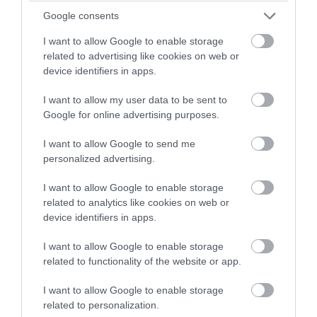
Google consents
I want to allow Google to enable storage
related to advertising like cookies on web or
device identifiers in apps.
I want to allow my user data to be sent to
AUTÓ
Google for online advertising purposes.
A Tesla húzhatja ki a kátyúból a Panasonicot
I want to allow Google to send me
personalized advertising.
A gyengébb első negyedéves eredmények után úgy néz ki, a
Panasonic végre a háta mögött hagyhatja a pandémia okozta
I want to allow Google to enable storage
nehézségeket. A Teslának köszönhetően az év egészében 30
related to analytics like cookies on web or
device identifiers in apps.
százalékos növekedést…
I want to allow Google to enable storage
related to functionality of the website or app.
I want to allow Google to enable storage
related to personalization.