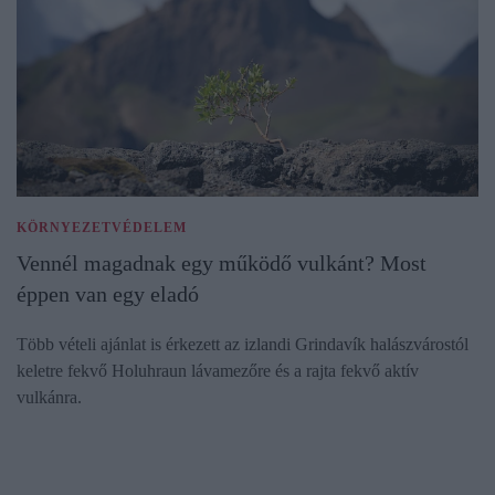
KÖRNYEZETVÉDELEM
Vennél magadnak egy működő vulkánt? Most
éppen van egy eladó
Több vételi ajánlat is érkezett az izlandi Grindavík halászvárostól
keletre fekvő Holuhraun lávamezőre és a rajta fekvő aktív
vulkánra.