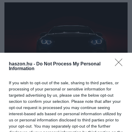
haszon.hu -
Do Not Process My Personal
Information
If you wish to opt-out of the sale, sharing to third parties, or
AUTÓ
processing of your personal or sensitive information for
targeted advertising by us, please use the below opt-out
Az F1 sztártervezője az elektromos
section to confirm your selection. Please note that after your
szuperautókban látja a jövőt
opt-out request is processed you may continue seeing
interest-based ads based on personal information utilized by
A Gordon Murray csoport 300 millió fontot szán a következő 5
us or personal information disclosed to third parties prior to
évben terjeszkedésre és új modellek gyártására. 2030-ra várható
your opt-out. You may separately opt-out of the further