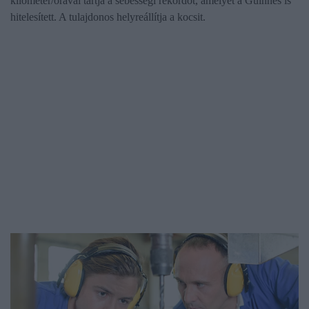
kilométer/órával tartja a sebességi rekordot, amelyet a Guinnes is
hitelesített. A tulajdonos helyreállítja a kocsit.