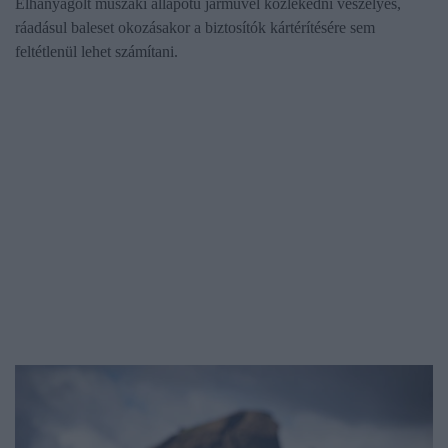
Elhanyagolt műszaki állapotú járművel közlekedni veszélyes,
ráadásul baleset okozásakor a biztosítók kártérítésére sem
feltétlenül lehet számítani.