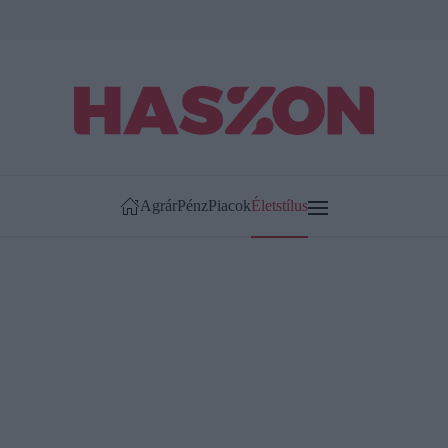
Agrár
Pénz
Piacok
Életstílus