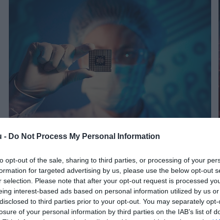
u -
Do Not Process My Personal Information
AUTÓ
Apró alkatrész hiánya miatt állt le a kecskeméti
to opt-out of the sale, sharing to third parties, or processing of your per
Mercedes-gyár
formation for targeted advertising by us, please use the below opt-out s
r selection. Please note that after your opt-out request is processed y
A beszállítói nehézségek okozta alkatrészhiány miatt ismét leállt
eing interest-based ads based on personal information utilized by us or
a termelés az üzemben. A vállalat a munkavállalói oltására és új
disclosed to third parties prior to your opt-out. You may separately opt-
losure of your personal information by third parties on the IAB’s list of
modellje sorozatgyártásának előkészítésére használja ki az időt.