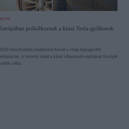
AUTÓ
Európában próbálkoznak a kínai Tesla-gyilkosok
2020 rekordszámú eladásokat hozott a világ legnagyobb
autópiacán. A verseny miatt a kínai villanyautó-startupok Európát
vették célba.