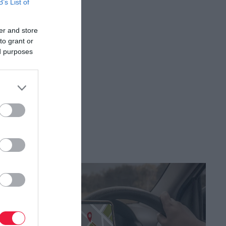
B’s List of
er and store
to grant or
ed purposes