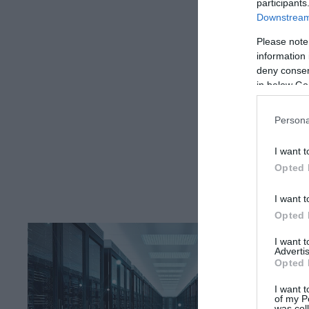
participants
Downstream 
Please note
information 
deny consent
in below Go
Persona
I want t
Opted 
I want t
Opted 
I want 
Advertis
Opted 
I want t
of my P
was col