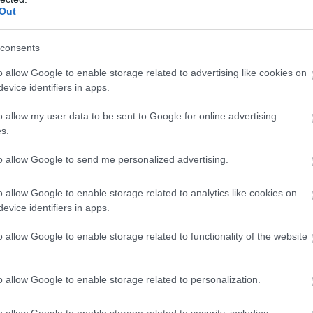
Out
consents
o allow Google to enable storage related to advertising like cookies on
evice identifiers in apps.
TUDÁS
o allow my user data to be sent to Google for online advertising
s.
A lányok, akik kódolnak – megtartotta első közös
workshopját az Asura Technologies és a Skool (X)
to allow Google to send me personalized advertising.
A mesterséges intelligencián alapuló videóanalitikával foglalkozó
o allow Google to enable storage related to analytics like cookies on
cég (Asura Technologies Zrt) és a nonprofit szervezet (Skool)
evice identifiers in apps.
még 2020 decemberében határozta el, hogy egy közös partnerség
veszi…
o allow Google to enable storage related to functionality of the website
o allow Google to enable storage related to personalization.
o allow Google to enable storage related to security, including