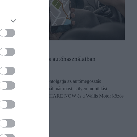
AUTÓ
Áttörés jöhet a céges autóhasználatban
Az üzleti szereplők fele fontolgatja az autómegosztás
igénybevételét vagy használ már most is ilyen mobilitási
szolgáltatást – derül ki a SHARE NOW és a Wallis Motor közös
kutatásából.