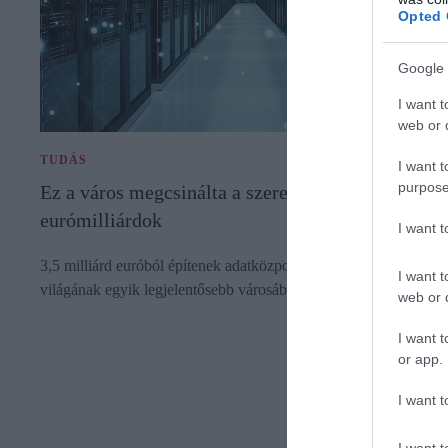
Opted 
Google 
I want t
web or d
TUDÁS
I want t
purpose
Ez a város megcsinálta a szerencséjét, ömlenek az
eurómilliárdok
I want 
3,5 milliárd euróból építenek adatközpontot Portugália digitális
I want t
világának egyik legjelentősebb városában.
web or d
I want t
or app.
I want t
I want t