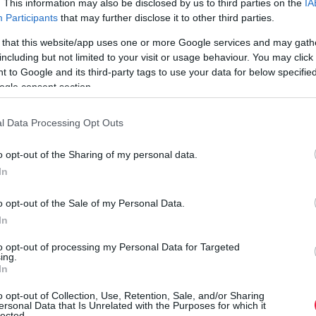
. This information may also be disclosed by us to third parties on the
IA
Participants
that may further disclose it to other third parties.
 that this website/app uses one or more Google services and may gath
including but not limited to your visit or usage behaviour. You may click 
 to Google and its third-party tags to use your data for below specifi
ogle consent section.
l Data Processing Opt Outs
o opt-out of the Sharing of my personal data.
In
o opt-out of the Sale of my Personal Data.
In
to opt-out of processing my Personal Data for Targeted
ing.
In
o opt-out of Collection, Use, Retention, Sale, and/or Sharing
ersonal Data that Is Unrelated with the Purposes for which it
lected.