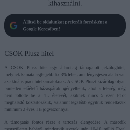
kihasználni.
Állítsd be oldalunkat preferált forrásként a
Google Keresőben!
​CSOK Plusz hitel
A CSOK Plusz hitel egy államilag támogatott jelzáloghitel,
melynek kamata legfeljebb fix 3% lehet, ami lényegesen alatta van
az aktuális piaci hitelkamatoknak. A CSOK Pluszt kizárólag olyan
büntetlen előéletű házaspárok igényelhetik, ahol a feleség még
nem töltötte be a 41. életévét, akiknek nincs 5 ezer Ft-ot
meghaladó köztartozásuk, valamint legalább egyikük rendelkezik
minimum 2 éves TB jogviszonnyal.
A támogatás fontos része a tartozás elengedése. A második
megszületett babától mindegyik gyerek után 10-10 millió Ft-tal