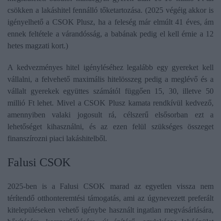
csökken a lakáshitel fennálló tőketartozása. (2025 végéig akkor is
igényelhető a CSOK Plusz, ha a feleség már elmúlt 41 éves, ám
ennek feltétele a várandósság, a babának pedig el kell érnie a 12
hetes magzati kort.)
A kedvezményes hitel igényléséhez legalább egy gyereket kell
vállalni, a felvehető maximális hitelösszeg pedig a meglévő és a
vállalt gyerekek együttes számától függően 15, 30, illetve 50
millió Ft lehet. Mivel a CSOK Plusz kamata rendkívül kedvező,
amennyiben valaki jogosult rá, célszerű elsősorban ezt a
lehetőséget kihasználni, és az ezen felül szükséges összeget
finanszírozni piaci lakáshitelből.
​Falusi CSOK
2025-ben is a Falusi CSOK marad az egyetlen vissza nem
térítendő otthonteremtési támogatás, ami az úgynevezett preferált
kitelepüléseken vehető igénybe használt ingatlan megvásárlására,