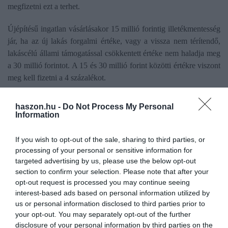
megfizetni ezt a terhet.
Újépítésű ingatlan vásárlásakor 15 millió forintig illetékmentesség
jár, ha az új lakás forgalmi értéke, vagy a vissza nem térítendő,
lakáscélú állami támogatással csökkentett értéke nem haladja meg
a 30 millió forintot. A 15 és 30 millió forint közötti értékre viszont
meg kell fizetni a 4 százalékot.
A 35 évnél fiatalabbak 50% kedvezményt kapnak – 4% helyett
haszon.hu -
Do Not Process My Personal
2%-ot kell fizetniük - az első lakásuk megvásárlásakor,
Information
amennyiben annak értéke nem haladja meg a 15 millió Ft-ot. A
kedvezmény tulajdoni hányad megszerzésekor is igénybe vehető.
If you wish to opt-out of the sale, sharing to third parties, or
Első ingatlan vásárlásakor 12 havi részletfizetés is választható a
processing of your personal or sensitive information for
targeted advertising by us, please use the below opt-out
vételártól és életkortól függetlenül, de ezt kérvényezni kell.
section to confirm your selection. Please note that after your
opt-out request is processed you may continue seeing
​Babaváró hitel
interest-based ads based on personal information utilized by
us or personal information disclosed to third parties prior to
Bár az ingatlanfedezet nélkül igényelhető, maximum 11 millió Ft
your opt-out. You may separately opt-out of the further
összegű Babaváró hitel egy szabad célú kölcsön, sokan
disclosure of your personal information by third parties on the