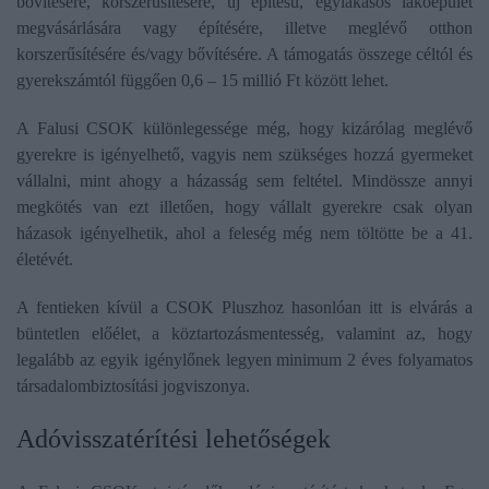
bővítésére, korszerűsítésére, új építésű, egylakásos lakóépület
megvásárlására vagy építésére, illetve meglévő otthon
korszerűsítésére és/vagy bővítésére. A támogatás összege céltól és
gyerekszámtól függően 0,6 – 15 millió Ft között lehet.
A Falusi CSOK különlegessége még, hogy kizárólag meglévő
gyerekre is igényelhető, vagyis nem szükséges hozzá gyermeket
vállalni, mint ahogy a házasság sem feltétel. Mindössze annyi
megkötés van ezt illetően, hogy vállalt gyerekre csak olyan
házasok igényelhetik, ahol a feleség még nem töltötte be a 41.
életévét.
A fentieken kívül a CSOK Pluszhoz hasonlóan itt is elvárás a
büntetlen előélet, a köztartozásmentesség, valamint az, hogy
legalább az egyik igénylőnek legyen minimum 2 éves folyamatos
társadalombiztosítási jogviszonya.
​Adóvisszatérítési lehetőségek