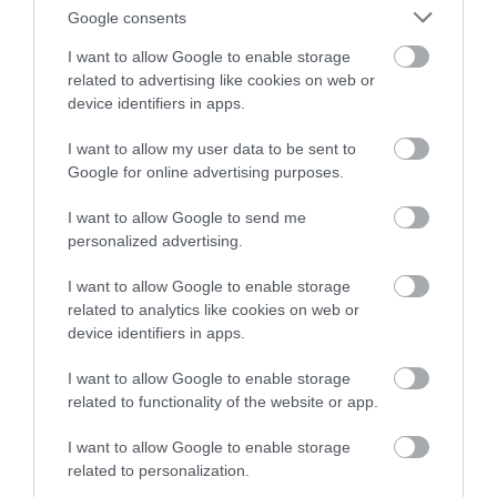
Google consents
elengedés
I want to allow Google to enable storage
related to advertising like cookies on web or
A családok számára komoly pénzügyi előnyt jelent a gyermekek
device identifiers in apps.
után járó tartozáselengedés, ami a meglévő lakáscélú
jelzáloghitelek tőketartozását csökkentheti. A hitelelengedés
I want to allow my user data to be sent to
mértéke a 2. gyereknél 1 millió, míg a 3. gyereknél 4 millió Ft, ezt
Google for online advertising purposes.
követően pedig minden újszülött 1-1 millió Ft elengedést jelent.
I want to allow Google to send me
​Munkáshitel
personalized advertising.
I want to allow Google to enable storage
2025-től igényelhető a kamatmentes Munkáshitel, ami egy fedezet
related to analytics like cookies on web or
nélkül felvehető, szabad felhasználású kölcsön, vagyis
device identifiers in apps.
tulajdonképpen egy ingyenes személyi kölcsön. A legfontosabb
feltétel itt az, hogy az igénylő 18 és 25 éves kor között legyen,
I want to allow Google to enable storage
related to functionality of the website or app.
valamint ne rendelkezzen érvényes hallgatói, tanulói
jogviszonnyal felsőoktatási intézményben és ne legyen
I want to allow Google to enable storage
felsőoktatási intézményben szerzett oklevele. Ugyanakkor arra
related to personalization.
nézve nincs megkötés, hogy a hitel igénylését követően nem