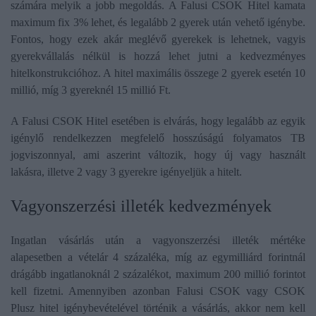
számára melyik a jobb megoldás. A Falusi CSOK Hitel kamata
maximum fix 3% lehet, és legalább 2 gyerek után vehető igénybe.
Fontos, hogy ezek akár meglévő gyerekek is lehetnek, vagyis
gyerekvállalás nélkül is hozzá lehet jutni a kedvezményes
hitelkonstrukcióhoz. A hitel maximális összege 2 gyerek esetén 10
millió, míg 3 gyereknél 15 millió Ft.
A Falusi CSOK Hitel esetében is elvárás, hogy legalább az egyik
igénylő rendelkezzen megfelelő hosszúságú folyamatos TB
jogviszonnyal, ami aszerint változik, hogy új vagy használt
lakásra, illetve 2 vagy 3 gyerekre igényeljük a hitelt.
​Vagyonszerzési illeték kedvezmények
Ingatlan vásárlás után a vagyonszerzési illeték mértéke
alapesetben a vételár 4 százaléka, míg az egymilliárd forintnál
drágább ingatlanoknál 2 százalékot, maximum 200 millió forintot
kell fizetni. Amennyiben azonban Falusi CSOK vagy CSOK
Plusz hitel igénybevételével történik a vásárlás, akkor nem kell