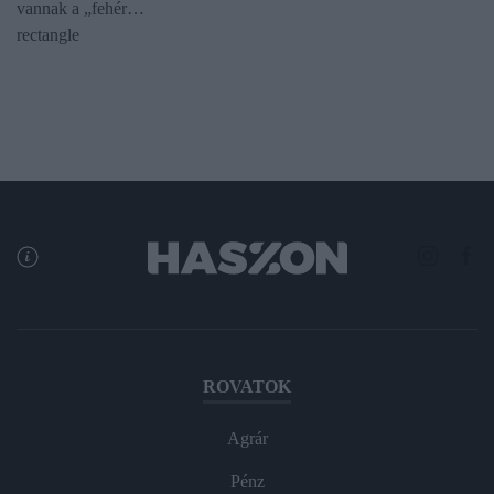
vannak a „fehér…
rectangle
ROVATOK
Agrár
Pénz