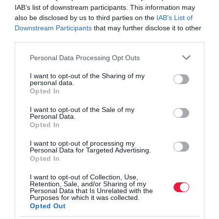
lakásvásárlásra fordítják, vagy önerőként használják fel egy
IAB’s list of downstream participants. This information may
also be disclosed by us to third parties on the
IAB’s List of
lakáshitelhez. A Babaváró különlegessége, hogy az első 5 évben
Downstream Participants
that may further disclose it to other
mindenképpen kamatmentes, amennyiben pedig ezen idő alatt
third parties.
legalább egy gyereke születik a párnak, akkor a futamidő végéig
az is maradhat. Ezen kívül törlesztési moratórium és
Please note that this website/app uses one or more Google
Personal Data Processing Opt Outs
hitelelengedés is kapcsolódik hozzá: az 1. gyereknél a törlesztés 3
services and may gather and store information including but
not limited to your visit or usage behaviour. You may click to
I want to opt-out of the Sharing of my
évre felfüggeszthető, a 2. gyereknél újraindul a 3 éves
personal data.
grant or deny consent to Google and its third-party tags to
szüneteltetés, valamint elengedik a fennálló tőketartozás 30%-át,
Opted In
use your data for below specified purposes in below Google
míg a 3. gyereknél az adósság lenullázódik.
consent section.
I want to opt-out of the Sale of my
Personal Data.
A Babaváró hitelt kizárólag azok a házasok igényelhetik, ahol
Opted In
mindketten elmúltak 18 évesek, de a feleség még nem töltötte be a
I want to opt-out of processing my
35. életévét. Elvárás még, hogy legalább a házaspár egyik
Personal Data for Targeted Advertising.
tagjának legyen 3 év folyamatos társadalombiztosítási jogviszonya
Opted In
(TB), mindketten rendelkezzenek magyarországi lakcímmel,
I want to opt-out of Collection, Use,
büntetlen előéletűek legyenek, ne legyen köztartozásuk, valamint
Retention, Sale, and/or Sharing of my
Personal Data that Is Unrelated with the
egyikük sem szerepelhet negatív státusszal a KHR rendszerben.
Purposes for which it was collected.
Opted Out
​Gyermekek után járó jelzáloghitel-