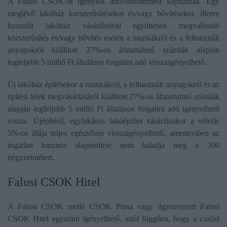
A Falusi CSOK-ot igénylők adóvisszatérítést kaphatnak. Egy
meglévő lakóház korszerűsítésekor és/vagy bővítésekor, illetve
használt lakóház vásárlásával együttesen megvalósuló
korszerűsítés és/vagy bővítés esetén a munkákról és a felhasznált
anyagokról kiállított 27%-os áfatartalmú számlák alapján
legfeljebb 5 millió Ft általános forgalmi adó visszaigényelhető.
Új lakóház építésekor a munkákról, a felhasznált anyagokról és az
építési telek megvásárlásáról kiállított 27%-os áfatartalmú számlák
alapján legfeljebb 5 millió Ft általános forgalmi adó igényelhető
vissza. Újépítésű, egylakásos lakóépület vásárlásakor a vételár
5%-os áfája teljes egészében visszaigényelhető, amennyiben az
ingatlan hasznos alapterülete nem haladja meg a 300
négyzetmétert.
​Falusi CSOK Hitel
A Falusi CSOK mellé CSOK Plusz vagy úgynevezett Falusi
CSOK Hitel egyaránt igényelhető, attól függően, hogy a család