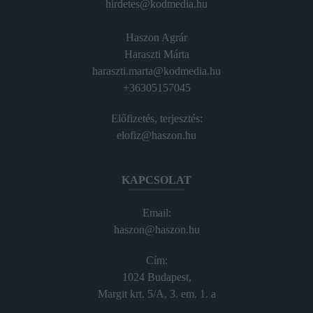
hirdetes@kodmedia.hu
Haszon Agrár
Haraszti Márta
haraszti.marta@kodmedia.hu
+36305157045
Előfizetés, terjesztés:
elofiz@haszon.hu
KAPCSOLAT
Email:
haszon@haszon.hu
Cím:
1024 Budapest,
Margit krt. 5/A, 3. em. 1. a