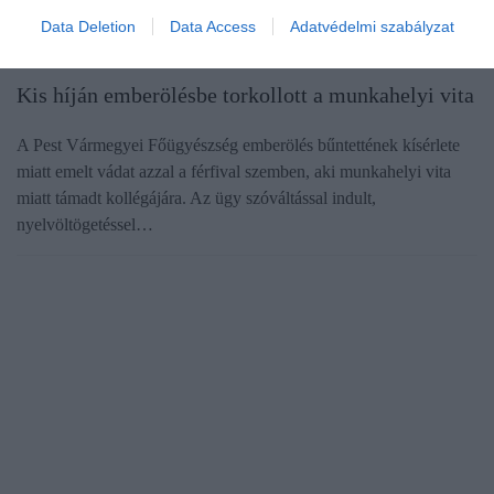
Data Deletion
Data Access
Adatvédelmi szabályzat
JOG
Kis híján emberölésbe torkollott a munkahelyi vita
A Pest Vármegyei Főügyészség emberölés bűntettének kísérlete
miatt emelt vádat azzal a férfival szemben, aki munkahelyi vita
miatt támadt kollégájára. Az ügy szóváltással indult,
nyelvöltögetéssel…