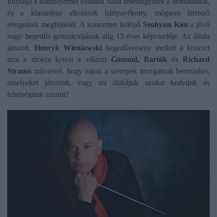
folytatja a komolyzenei előadók fiatal tehetségeinek a bemutatását,
és a klasszikus alkotások hártyavékony, mégsem áttetsző
rétegeinek megfejtését. A koncerten fellépő
Seohyun Kim
a jövő
nagy hegedűs generációjának alig 15 éves képviselője. Az általa
játszott,
Henryk Wieniawski
hegedűverseny mellett a koncert
arra a titokra keresi a választ
Gounod,
Bartók
és
Richard
Strauss
műveivel, hogy vajon a szerepek mozgatnak bennünket,
amelyeket játszunk, vagy mi alakítjuk azokat kedvünk és
tehetségünk szerint?