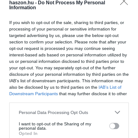
haszon.hu -
Do Not Process My Personal
Information
Az évadzáró koncert az öt hangverseny érzelmi hullámzását a
játék és derű vizeire evezi.
Bogányi Tibor
személyisége
If you wish to opt-out of the sale, sharing to third parties, or
garantáltan mosolyt csal az arcokra,
Dejan Lazić
zongoraművész
processing of your personal or sensitive information for
pedig nem csupán az életvidám
Mozart
jobb kezeként játszik az
targeted advertising by us, please use the below opt-out
esten, de zeneszerzőként is bemutatkozik egy friss scherzóval. Az
section to confirm your selection. Please note that after your
évadot
Brahms
II. szimfóniája
zárja, melyről egy barátja azt írta,
opt-out request is processed you may continue seeing
hogy „tiszta kék ég, forráscsörgedezés, napfény és hűvös zöld
interest-based ads based on personal information utilized by
árnyék”.
A művet titkos útravalóként csempésszük
us or personal information disclosed to third parties prior to
közönségünk szívébe, hogy a nyár egy-egy viharos napján is
your opt-out. You may separately opt-out of the further
disclosure of your personal information by third parties on the
legyen zenei muníció a lelki feltöltődésre.
IAB’s list of downstream participants. This information may
also be disclosed by us to third parties on the
IAB’s List of
Bérletek a Müpa jegypénztárában és a Jegymesteren kaphatók, 6
Downstream Participants
that may further disclose it to other
és 18 éves kor között díjmentes gyerekbérlet igényelhető a
third parties.
zenekar munkatársainál a
teszlak.nikolett@pfz.hu
e-mail-címen.
(x)
Please note that this website/app uses one or more Google
Personal Data Processing Opt Outs
services and may gather and store information including but
not limited to your visit or usage behaviour. You may click to
I want to opt-out of the Sharing of my
personal data.
grant or deny consent to Google and its third-party tags to
Opted In
use your data for below specified purposes in below Google