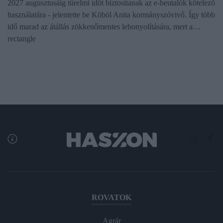
2027 augusztusáig türelmi időt biztosítanak az e-beutalók kötelező
használatára - jelentette be Köböl Anita kormányszóvivő. Így több
idő marad az átállás zökkenőmentes lebonyolítására, mert a…
rectangle
ROVATOK
Agrár