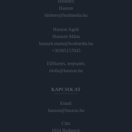
Hirdetés:
Haszon
hirdetes@kodmedia.hu
Haszon Agrár
Haraszti Márta
haraszti.marta@kodmedia.hu
+36305157045
Előfizetés, terjesztés:
elofiz@haszon.hu
KAPCSOLAT
Email:
haszon@haszon.hu
Cím:
1024 Budapest,