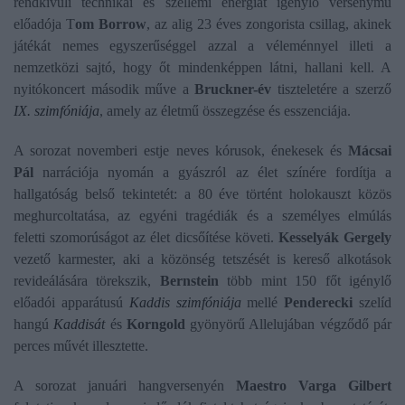
rendkívüli technikai és szellemi energiát igénylő versenymű
előadója T
om Borrow
, az alig 23 éves zongorista csillag, akinek
játékát nemes egyszerűséggel azzal a véleménnyel illeti a
nemzetközi sajtó, hogy őt mindenképpen látni, hallani kell. A
nyitókoncert második műve a
Bruckner-év
tiszteletére a szerző
IX. szimfóniája
, amely az életmű összegzése és esszenciája.
A sorozat novemberi estje neves kórusok, énekesek és
Mácsai
Pál
narrációja nyomán a gyászról az élet színére fordítja a
hallgatóság belső tekintetét: a 80 éve történt holokauszt közös
meghurcoltatása, az egyéni tragédiák és a személyes elmúlás
feletti szomorúságot az élet dicsőítése követi.
Kesselyák Gergely
vezető karmester, aki a közönség tetszését is kereső alkotások
revideálására törekszik,
Bernstein
több mint 150 főt igénylő
előadói apparátusú
Kaddis szimfóniája
mellé
Penderecki
szelíd
hangú
Kaddisát
és
Korngold
gyönyörű Allelujában végződő pár
perces művét illesztette.
A sorozat januári hangversenyén
Maestro Varga Gilbert