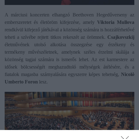
A márciusi koncerten elhangzó Beethoven Hegedűverseny az
emberszeretet és életöröm kifejezése, amely
Viktoria Mullova
rendkívül kifejező játékával a közönség számára is hozzáférhetővé
teheti a szívébe rejtett titkos rekeszét az örömnek.
Csajkovszkij
életművének utolsó alkotása összegzése egy érzékeny és
termékeny művészéletnek, amelynek széles érzelmi skálája a
közönség tagjai számára is ismerős lehet. Az est karmestere az
idősek bölcsességét meghazudtoló mélységek átélésére, és a
fiatalok magasba szárnyalására egyszerre képes tehetség,
Nicol
ò
Umberto Foron
lesz.