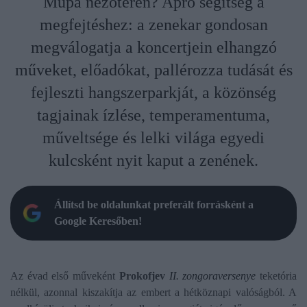
Müpa nézőterén? Apró segítség a
megfejtéshez: a zenekar gondosan
megválogatja a koncertjein elhangzó
műveket, előadókat, pallérozza tudását és
fejleszti hangszerparkját, a közönség
tagjainak ízlése, temperamentuma,
műveltsége és lelki világa egyedi
kulcsként nyit kaput a zenének.
Állítsd be oldalunkat preferált forrásként a
Google Keresőben!
Az évad első műveként
Prokofjev
II. zongoraversenye
teketória
nélkül, azonnal kiszakítja az embert a hétköznapi valóságból. A