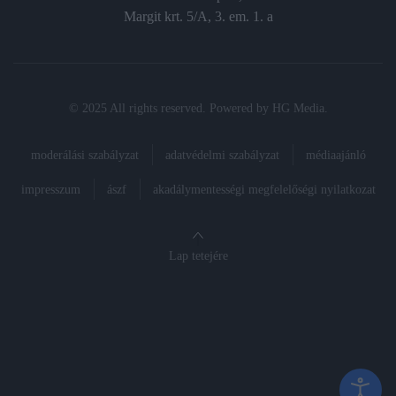
Margit krt. 5/A, 3. em. 1. a
© 2025 All rights reserved. Powered by
HG Media
.
moderálási szabályzat
adatvédelmi szabályzat
médiaajánló
impresszum
ászf
akadálymentességi megfelelőségi nyilatkozat
Lap tetejére