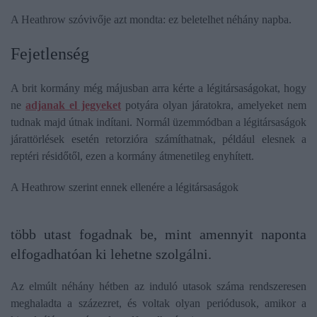
A Heathrow szóvivője azt mondta: ez beletelhet néhány napba.
Fejetlenség
A brit kormány még májusban arra kérte a légitársaságokat, hogy
ne
adjanak el jegyeket
potyára olyan járatokra, amelyeket nem
tudnak majd útnak indítani. Normál üzemmódban a légitársaságok
járattörlések esetén retorzióra számíthatnak, például elesnek a
reptéri résidőtől, ezen a kormány átmenetileg enyhített.
A Heathrow szerint ennek ellenére a légitársaságok
több utast fogadnak be, mint amennyit naponta
elfogadhatóan ki lehetne szolgálni.
Az elmúlt néhány hétben az induló utasok száma rendszeresen
meghaladta a százezret, és voltak olyan periódusok, amikor a