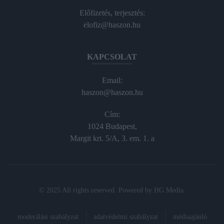
Előfizetés, terjesztés:
elofiz@haszon.hu
KAPCSOLAT
Email:
haszon@haszon.hu
Cím:
1024 Budapest,
Margit krt. 5/A, 3. em. 1. a
© 2025 All rights reserved. Powered by
HG Media
.
moderálási szabályzat
adatvédelmi szabályzat
médiaajánló