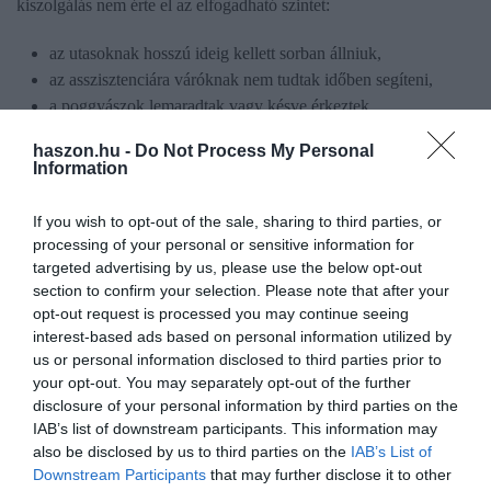
kiszolgálás nem érte el az elfogadható szintet:
az utasoknak hosszú ideig kellett sorban állniuk,
az asszisztenciára váróknak nem tudtak időben segíteni,
a poggyászok lemaradtak vagy késve érkeztek,
járatokat töröltek az indulás előtt,
haszon.hu -
Do Not Process My Personal
pontatlanságok
Information
jellemezték a reptér működését – mondta a Heathrow feje, John
If you wish to opt-out of the sale, sharing to third parties, or
Holland-Kaye.
processing of your personal or sensitive information for
targeted advertising by us, please use the below opt-out
Ezért döntöttek amellett, hogy az utasszám, amelyet a
section to confirm your selection. Please note that after your
légitársaságok, a földi kiszolgáló személyzet és a repülőtér jó
opt-out request is processed you may continue seeing
szívvel be tud vállalni, nem lépheti túl a napi százezret.
Itt
írtunk
interest-based ads based on personal information utilized by
us or personal information disclosed to third parties prior to
arról, hogy nagy szükség volna az uniós munkavállalókra a brit
your opt-out. You may separately opt-out of the further
légiközlekedésben, de a komány nemet mondott a kérésre. Csak
disclosure of your personal information by third parties on the
nagy elszántsággal érdemes most útnak indulni, mert csőstül
IAB’s list of downstream participants. This information may
érkeznek a hajmeresztő hírek a világból:
itt
írtunk arról, hogy egy
also be disclosed by us to third parties on the
IAB’s List of
kutya egy napot töltött a reptéren,
itt
pedig arról, hogyan tett
Downstream Participants
that may further disclose it to other