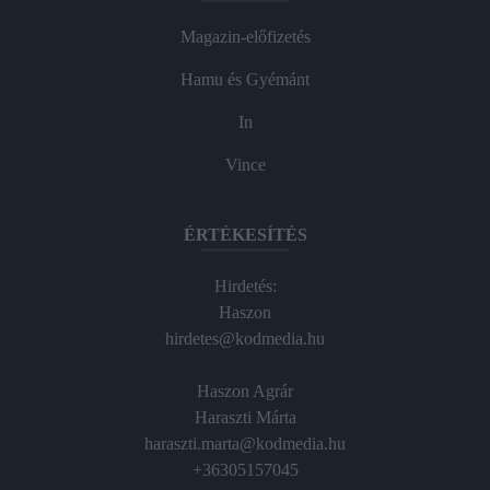
Magazin-előfizetés
Hamu és Gyémánt
In
Vince
ÉRTÉKESÍTÉS
Hirdetés:
Haszon
hirdetes@kodmedia.hu
Haszon Agrár
Haraszti Márta
haraszti.marta@kodmedia.hu
+36305157045