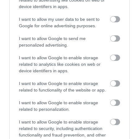
related to advertising like cookies on web or
device identifiers in apps.
I want to allow my user data to be sent to
Google for online advertising purposes.
I want to allow Google to send me
personalized advertising.
I want to allow Google to enable storage
related to analytics like cookies on web or
device identifiers in apps.
ÉLETSTÍLUS
I want to allow Google to enable storage
Így rendelkezhetsz az életmentő beavatkozások
related to functionality of the website or app.
elutasításáról
I want to allow Google to enable storage
related to personalization.
Míg egy hagyományos végrendeletben a vagyonunkról
dönthetünk, az élő végrendeletben arról rendelkezhetünk, hogyan
I want to allow Google to enable storage
kezelhetnek minket, ha egy baleset vagy súlyos betegség miatt
related to security, including authentication
functionality and fraud prevention, and other
elveszítjük a döntési…