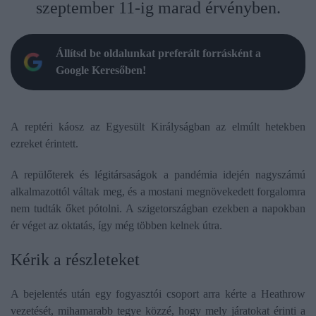
szeptember 11-ig marad érvényben.
Állítsd be oldalunkat preferált forrásként a
Google Keresőben!
A reptéri káosz az Egyesült Királyságban az elmúlt hetekben
ezreket érintett.
A repülőterek és légitársaságok a pandémia idején nagyszámú
alkalmazottól váltak meg, és a mostani megnövekedett forgalomra
nem tudták őket pótolni. A szigetországban ezekben a napokban
ér véget az oktatás, így még többen kelnek útra.
Kérik a részleteket
A bejelentés után egy fogyasztói csoport arra kérte a Heathrow
vezetését, mihamarabb tegye közzé, hogy mely járatokat érinti a