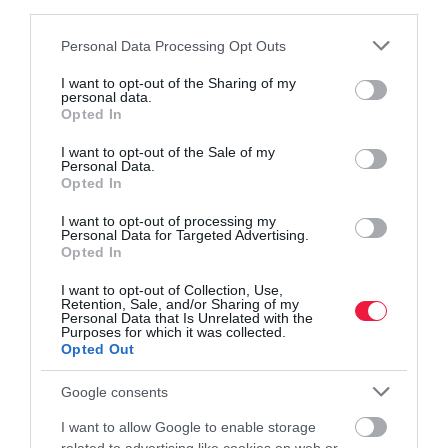
tönkre egy pár vakációját az elkavart bőrönd.
third parties.
Please note that this website/app uses one or more Google
Personal Data Processing Opt Outs
services and may gather and store information including but
heathrow
repülőtér
reptéri káosz
járattörlés
not limited to your visit or usage behaviour. You may click to
I want to opt-out of the Sharing of my
personal data.
grant or deny consent to Google and its third-party tags to
Opted In
use your data for below specified purposes in below Google
consent section.
I want to opt-out of the Sale of my
Personal Data.
Opted In
I want to opt-out of processing my
Personal Data for Targeted Advertising.
Opted In
I want to opt-out of Collection, Use,
Retention, Sale, and/or Sharing of my
Personal Data that Is Unrelated with the
Purposes for which it was collected.
Opted Out
Google consents
I want to allow Google to enable storage