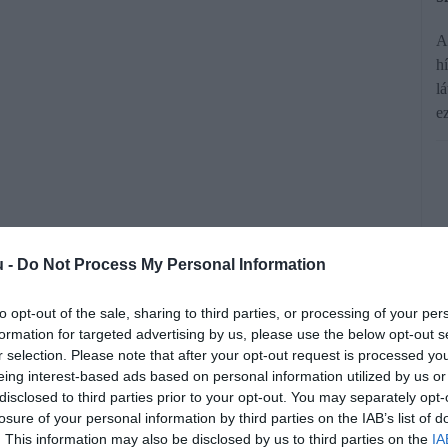
A
h
l
e
u -
Do Not Process My Personal Information
etes kivárása, sokkal inkább az, hogy
utott egy új matematikai modell, amely
to opt-out of the sale, sharing to third parties, or processing of your per
formation for targeted advertising by us, please use the below opt-out s
 gyakran jobban járunk, ha nem a
r selection. Please note that after your opt-out request is processed y
eing interest-based ads based on personal information utilized by us or
 hajszoljuk.
disclosed to third parties prior to your opt-out. You may separately opt-
losure of your personal information by third parties on the IAB’s list of
. This information may also be disclosed by us to third parties on the
IA
rált forrásként a Google Keresőben!