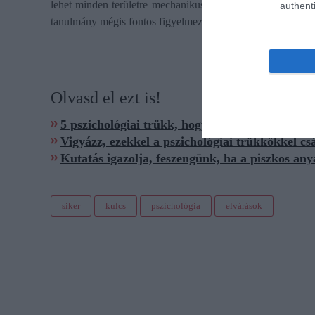
lehet minden területre mechanikusan átültetni. A párválas
authenti
tanulmány mégis fontos figyelmeztetés: az ambíció hasznos,
Olvasd el ezt is!
5 pszichológiai trükk, hogy magabiztosabbnak
Vigyázz, ezekkel a pszichológiai trükkökkel c
Kutatás igazolja, feszengünk, ha a piszkos any
siker
kulcs
pszichológia
elvárások