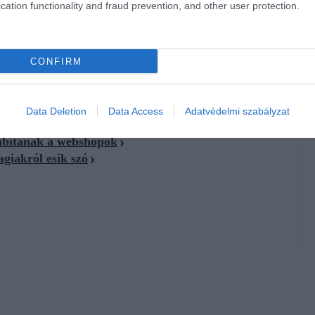
ztást például Landgren sem szívesen számszerűsítené így. A
cation functionality and fraud prevention, and other user protection.
 de csak addig, amíg nem vakít el.
CONFIRM
Data Deletion
Data Access
Adatvédelmi szabályzat
 tűnj
sábítanak a webshopok
agiakról esik szó