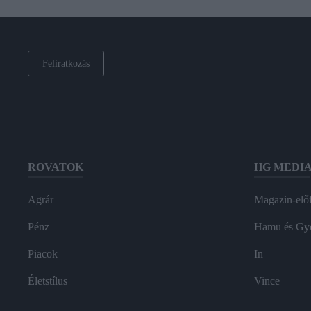
Feliratkozás
ROVATOK
HG MEDI
Agrár
Magazin-előf
Pénz
Hamu és Gy
Piacok
In
Életstílus
Vince