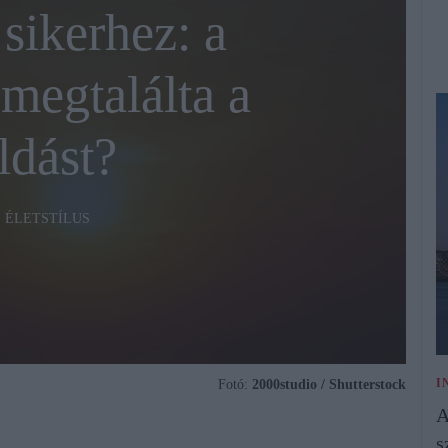
 sikerhez: a
megtalálta a
dást?
ÉLETSTÍLUS
I
Fotó:
2000studio / Shutterstock
A
s