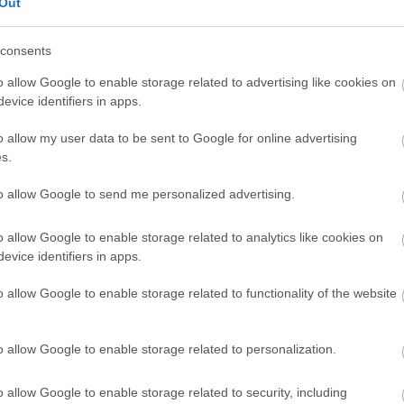
Out
n indokolt magasabbra tenni a lécet
. Ha a lehetőségek
r
onok és rossz állapotú lakások is vannak –, a több türelem
ossz kimenetel sokkal nagyobb kárt okozhat, mint amekkora
consents
gpolitikai döntés is, ahol egy mély recesszió elkerülése
o allow Google to enable storage related to advertising like cookies on
ldának a The Guardian.
evice identifiers in apps.
o allow my user data to be sent to Google for online advertising
s.
to allow Google to send me personalized advertising.
 vezetők sikeres fegyvere meetingen?
o allow Google to enable storage related to analytics like cookies on
evice identifiers in apps.
o allow Google to enable storage related to functionality of the website
 Ha valaki
csak mások sikereit látja
– például a közösségi
 számít normálisnak. Kath Landgren, a Stanford Egyetem
s skáláját látni, nem csupán a kiemelt sikertörténeteket.
o allow Google to enable storage related to personalization.
et bonyolultabb a modellnél
, ezért az eredményeket nem
o allow Google to enable storage related to security, including