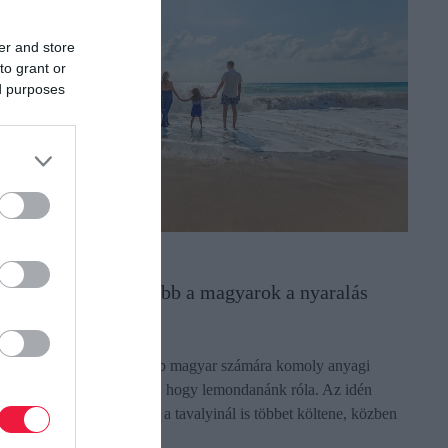
er and store
to grant or
ed purposes
YARALÁS
rre vágynak leginkább a magyarok a nyaralás
latt
 külföldi utazás egyre több magyar számára komoly anyagi
állalás, mégsem tűnik úgy, hogy lemondanánk róla. Az idén
yaralást tervezők harmada a tavalyinál is többet költene, közben
edig az is…