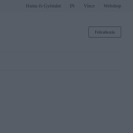
Hamu és Gyémánt
IN
Vince
Webshop
Feliratkozás