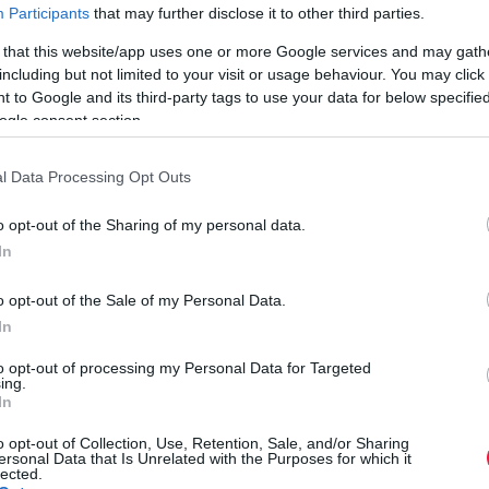
Participants
that may further disclose it to other third parties.
 that this website/app uses one or more Google services and may gath
including but not limited to your visit or usage behaviour. You may click 
t
Matt Burgess
, a Wyomingi Egyetem közgazdásza és
 to Google and its third-party tags to use your data for below specifi
i halászati kutatásból indult ki
: a halászhajók akkor
ogle consent section.
 befejezték a keresést, ahelyett, hogy tovább vártak volna a
l Data Processing Opt Outs
éshozók különböző ajánlatokat kapnak, például egy fizetést,
o opt-out of the Sharing of my personal data.
ak egy küszöböt, és csak azt fogadják el, ami ezt eléri. Az
In
rás átlagosan rosszabb kimenetelhez vezetett, mint a túl
N
krabban szalasztotta el az elérhető és jó lehetőségeket.
o opt-out of the Sale of my Personal Data.
E
In
a
to opt-out of processing my Personal Data for Targeted
ing.
átlag fölött, de nem irreálisan magasan
. Burgess szerint a
A
In
de nem érdemes olyan mércét állítani, amelyet szinte senki
v
o opt-out of Collection, Use, Retention, Sale, and/or Sharing
n
ersonal Data that Is Unrelated with the Purposes for which it
lected.
p