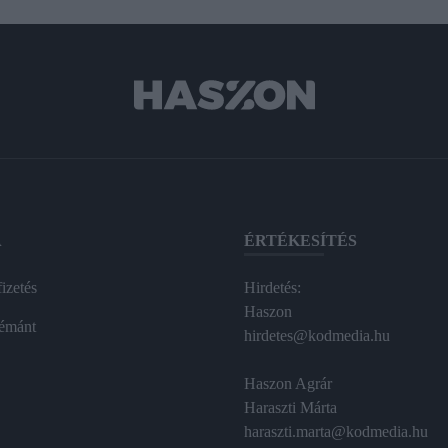
A
ÉRTÉKESÍTÉS
izetés
Hirdetés:
Haszon
émánt
hirdetes@kodmedia.hu
Haszon Agrár
Haraszti Márta
haraszti.marta@kodmedia.hu