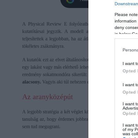
Downstream 
Please note
information 
A Physical Review E folyóiratban megjelent
tanulmány
deny consent
kutatótársai jegyzik. A modell alapgondolata
egy korább
in below Go
teljesítettek a legjobban, ha az átlagosnál jobb fogás után
tökéletes zsákmányra.
Persona
A kutatók ezt az elvet általánosították. A modellben a dönt
I want t
egy lakást vagy más elérhető lehetőséget. Előre meghatározn
Opted 
eredmény sokatmondóra sikerült: szerint
a túl magas elvá
alacsony.
Vagyis aki túl nehezen elégedett meg bármivel, gya
I want t
Opted 
Az aranyközépút
I want 
Advertis
A legjobb stratégia a két véglet között helyezkedett el:
az 
Opted 
tanulság az, hogy érdemes jobbra törekedni az átlagosnál, 
I want t
sem tud megugrani.
of my P
was col