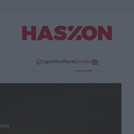
Agrár
Pénz
Piacok
Életstílus
RIER