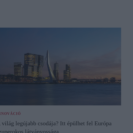
NNOVÁCIÓ
 világ legújabb csodája? Itt épülhet fel Európa
zuperokos látványossága