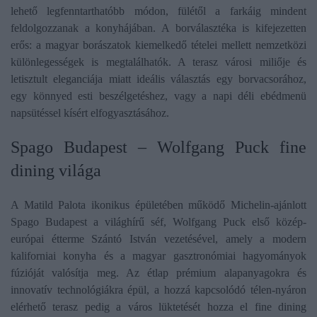
lehető legfenntarthatóbb módon, fülétől a farkáig mindent
feldolgozzanak a konyhájában. A borválasztéka is kifejezetten
erős: a magyar borászatok kiemelkedő tételei mellett nemzetközi
különlegességek is megtalálhatók. A terasz városi miliője és
letisztult eleganciája miatt ideális választás egy borvacsorához,
egy könnyed esti beszélgetéshez, vagy a napi déli ebédmenü
napsütéssel kísért elfogyasztásához.
Spago Budapest – Wolfgang Puck fine
dining világa
A Matild Palota ikonikus épületében működő Michelin-ajánlott
Spago Budapest a világhírű séf, Wolfgang Puck első közép-
európai étterme Szántó István vezetésével, amely a modern
kaliforniai konyha és a magyar gasztronómiai hagyományok
fúzióját valósítja meg. Az étlap prémium alapanyagokra és
innovatív technológiákra épül, a hozzá kapcsolódó télen-nyáron
elérhető terasz pedig a város lüktetését hozza el fine dining