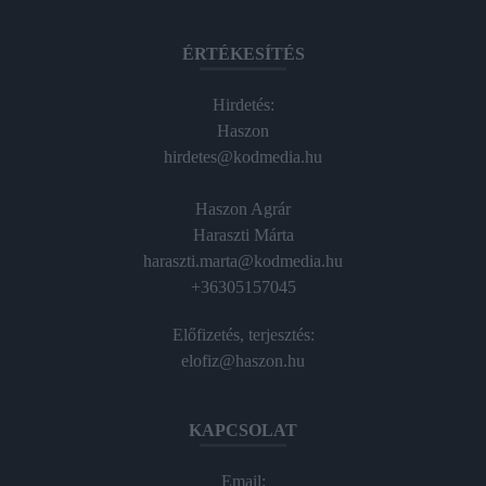
ÉRTÉKESÍTÉS
Hirdetés:
Haszon
hirdetes@kodmedia.hu
Haszon Agrár
Haraszti Márta
haraszti.marta@kodmedia.hu
+36305157045
Előfizetés, terjesztés:
elofiz@haszon.hu
KAPCSOLAT
Email: