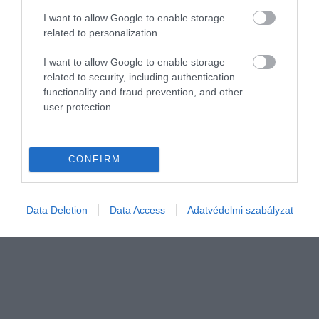
I want to allow Google to enable storage
related to personalization.
I want to allow Google to enable storage
KARRIER
related to security, including authentication
Elérkeztünk abba a korszakba, amikor a
functionality and fraud prevention, and other
user protection.
karrierépítés már egy külön hobbi
Régen elég lehetett jól teljesíteni, tapasztalatot gyűjteni és
időnként frissíteni az önéletrajzot. Ma azonban már egyre több
CONFIRM
munkavállaló érzi úgy, hogy ez bizony édeskevés. Az esti órák és
a…
Data Deletion
Data Access
Adatvédelmi szabályzat