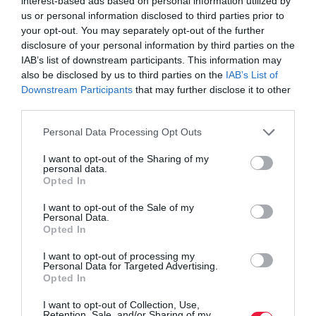
interest-based ads based on personal information utilized by
us or personal information disclosed to third parties prior to
your opt-out. You may separately opt-out of the further
disclosure of your personal information by third parties on the
IAB’s list of downstream participants. This information may
also be disclosed by us to third parties on the
IAB’s List of
Downstream Participants
that may further disclose it to other
third parties.
Please note that this website/app uses one or more Google
Personal Data Processing Opt Outs
services and may gather and store information including but
not limited to your visit or usage behaviour. You may click to
I want to opt-out of the Sharing of my
personal data.
grant or deny consent to Google and its third-party tags to
Fotó: Botanica
Opted In
use your data for below specified purposes in below Google
consent section.
I want to opt-out of the Sale of my
Personal Data.
életmód
gasztronómia
vendéglátás
terasz
Opted In
zazie bistro&bar
I want to opt-out of processing my
Personal Data for Targeted Advertising.
Opted In
I want to opt-out of Collection, Use,
Retention, Sale, and/or Sharing of my