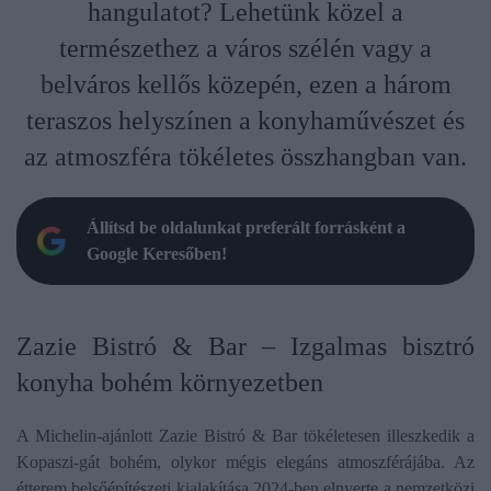
hangulatot? Lehetünk közel a
természethez a város szélén vagy a
belváros kellős közepén, ezen a három
teraszos helyszínen a konyhaművészet és
az atmoszféra tökéletes összhangban van.
Állítsd be oldalunkat preferált forrásként a
Google Keresőben!
Zazie Bistró & Bar – Izgalmas bisztró
konyha bohém környezetben
A Michelin-ajánlott Zazie Bistró & Bar tökéletesen illeszkedik a
Kopaszi-gát bohém, olykor mégis elegáns atmoszférájába. Az
étterem belsőépítészeti kialakítása 2024-ben elnyerte a nemzetközi