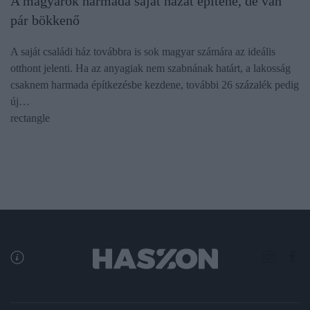
A magyarok harmada saját házat építene, de van
pár bökkenő
A saját családi ház továbbra is sok magyar számára az ideális
otthont jelenti. Ha az anyagiak nem szabnának határt, a lakosság
csaknem harmada építkezésbe kezdene, további 26 százalék pedig
új…
rectangle