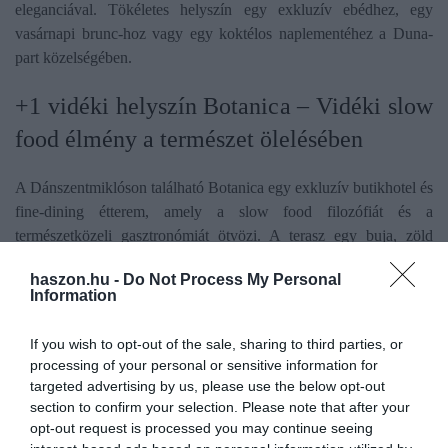
eleganciával. Tökéletes helyszín egy exkluzív ebédhez, egy
vasárnapi brunc-hoz vagy egy koktélos naplementéhez a Duna-
part közelségében.
+1 vidéki helyszín Botanica – Vidéki slow
food élmény a természet ölelésében
A Dánszentmiklóson található Botanica egy exkluzív butikhotel és
fine-dining étterem, amely a slow food filozófiát és a
természetközeli gasztronómiát ötvözi. A terasz egy buja, zöld
kertben helyezkedik el, ahol a rusztikus elegancia és a nyugodt
haszon.hu -
Do Not Process My Personal
atmoszféra találkozik a gondosan összeállított, szezonális fine-
Information
dining menüvel, mely Munk Tamás séf keze munkáját dicséri.
Megéri a fővárosból eljönni idáig, hiszen mindeössze 45 percre
If you wish to opt-out of the sale, sharing to third parties, or
található a belvárostól, de ilyen terasz-élményt és környezetet
processing of your personal or sensitive information for
biztosan nem találunk a zsúfolt városban.
targeted advertising by us, please use the below opt-out
section to confirm your selection. Please note that after your
opt-out request is processed you may continue seeing