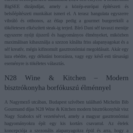
BigSEE dizájndíjat, amely a közép-európai építészeti és
belsőépítészeti munkákat ismeri el. A terasz hangulata egyszerre
vibráló és otthonos, az étlap pedig a gourmet burgerektől a
tökéletesen elkészített steak-ig terjed. Bíró Dani séf tavaszi menüje
egyszerre nyújt újszerű és hagyományos élményeket, miközben
maximálisan kihasználja a szezon kínálta friss alapanyagokat és a
séf kreatív, mégis kifinomult gasztronómiai megoldásait. Akár egy
laza ebédre, egy délutáni borozásra, vagy egy késő esti társasági
eseményre is tökéletes választás.
N28 Wine & Kitchen – Modern
bisztrókonyha borfókuszú élménnyel
A Nagymező utcában, Budapest szívében található Michelin Bib
Gourmand díjas N28 Wine & Kitchen modern bisztrókonyhát visz
Nagy Szabolcs séf vezetésével, amely a magyar gasztronómiai
hagyományokra épít egy kis kortárs csavarral. Az ételek
koncepciója a szezonális alapanyagokra épül és arra, hogy a