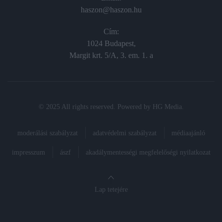
haszon@haszon.hu
Cím:
1024 Budapest,
Margit krt. 5/A, 3. em. 1. a
© 2025 All rights reserved. Powered by
HG Media
.
moderálási szabályzat
adatvédelmi szabályzat
médiaajánló
impresszum
ászf
akadálymentességi megfelelőségi nyilatkozat
Lap tetejére