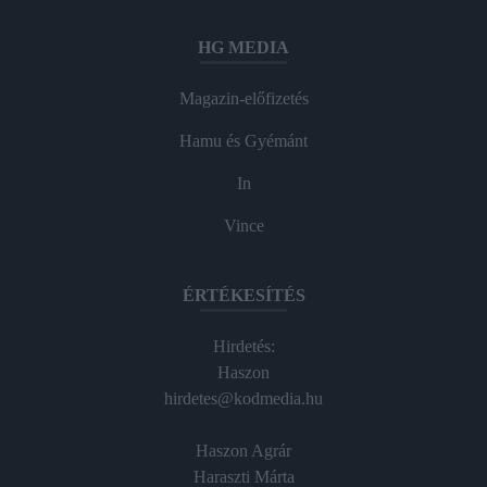
HG MEDIA
Magazin-előfizetés
Hamu és Gyémánt
In
Vince
ÉRTÉKESÍTÉS
Hirdetés:
Haszon
hirdetes@kodmedia.hu
Haszon Agrár
Haraszti Márta