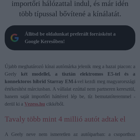
importőri hálózattal indul, és már idén
több típussal bővítené a kínálatát.
Állítsd be oldalunkat preferált forrásként a
Google Keresőben!
Újabb meghatározó kínai autómárka jelenik meg a hazai piacon: a
Geely
két modellel, a tisztán elektromos E5-tel és a
konnektoros hibrid Starray EM-i-
vel kezdi meg magyarországi
értékesítést márciusban. A vállalat ezúttal nem partneren keresztül,
hanem saját importőri háttérrel lép be, tíz bemutatóteremmel -
derül ki a
Vezess.hu
cikkéből.
Tavaly több mint 4 millió autót adtak el
A Geely neve nem ismeretlen az autóiparban: a csoporthoz