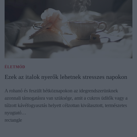
ÉLETMÓD
Ezek az italok nyerők lehetnek stresszes napokon
A rohanó és feszült hétköznapokon az idegrendszerünknek
azonnali támogatásra van szüksége, amit a cukros üdítők vagy a
túlzott kávéfogyasztás helyett célzottan kiválasztott, természetes
nyugtató…
rectangle