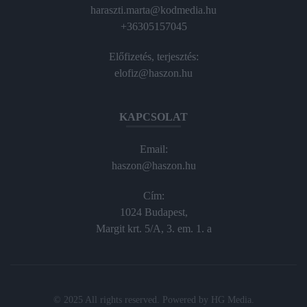
haraszti.marta@kodmedia.hu
+36305157045
Előfizetés, terjesztés:
elofiz@haszon.hu
KAPCSOLAT
Email:
haszon@haszon.hu
Cím:
1024 Budapest,
Margit krt. 5/A, 3. em. 1. a
© 2025 All rights reserved. Powered by
HG Media
.