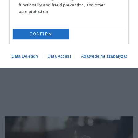
functionality and fraud prevention, and other
Az egyetemi felvételi pontszámok közzététele után megindult az
user protection.
albérletkeresés. Vagy éppen az ötletlés, megéri-e kis lakást venni a
gyermeknek. Itt vannak a lakáshitelek kamatai.
CONFIRM
Data Deletion
Data Access
Adatvédelmi szabályzat