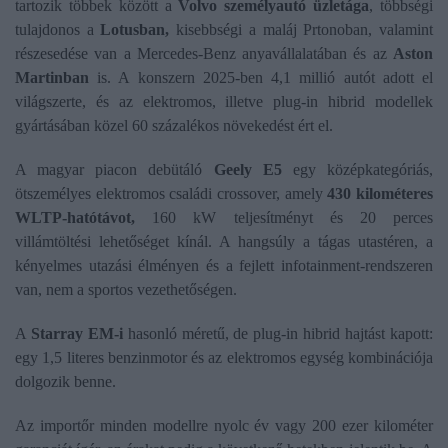
tartozik többek között a
Volvo személyautó üzletága
, többségi
tulajdonos a
Lotusban,
kisebbségi a maláj Prtonoban, valamint
részesedése van a Mercedes-Benz anyavállalatában és az
Aston
Martinban
is. A konszern 2025-ben 4,1 millió autót adott el
világszerte, és az elektromos, illetve plug-in hibrid modellek
gyártásában közel 60 százalékos növekedést ért el.
A magyar piacon debütáló
Geely E5
egy középkategóriás,
ötszemélyes elektromos családi crossover, amely
430 kilométeres
WLTP-hatótávot,
160 kW teljesítményt és 20 perces
villámtöltési lehetőséget kínál. A hangsúly a tágas utastéren, a
kényelmes utazási élményen és a fejlett infotainment-rendszeren
van, nem a sportos vezethetőségen.
A
Starray EM-i
hasonló méretű, de plug-in hibrid hajtást kapott:
egy 1,5 literes benzinmotor és az elektromos egység kombinációja
dolgozik benne.
Az importőr minden modellre nyolc év vagy 200 ezer kilométer