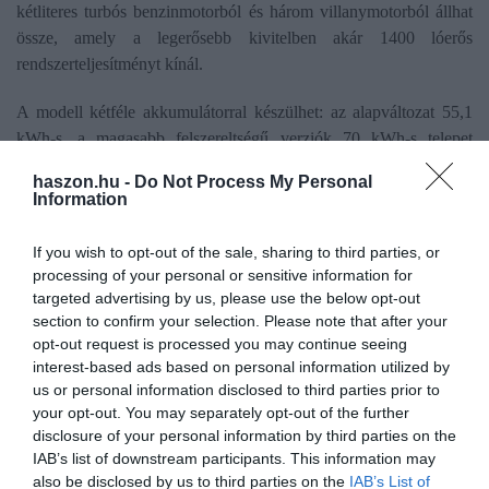
kétliteres turbós benzinmotorból és három villanymotorból állhat
össze, amely a legerősebb kivitelben akár 1400 lóerős
rendszerteljesítményt kínál.
A modell kétféle akkumulátorral készülhet: az alapváltozat 55,1
kWh-s, a magasabb felszereltségű verziók 70 kWh-s telepet
kaphatnak. Az előzetes adatok szerint az elektromos hatótáv
haszon.hu -
Do Not Process My Personal
megközelítheti a 300 kilométert, míg a teljes hatótáv pedig akár az
Information
1000 kilométert
is elérheti.
If you wish to opt-out of the sale, sharing to third parties, or
A részletes műszaki adatok és az árak egyelőre nem ismertek, de a
processing of your personal or sensitive information for
Zeekr érkezése újabb erős szereplőt hozhat a prémium SUV-
targeted advertising by us, please use the below opt-out
piacra – Magyarországon is.
section to confirm your selection. Please note that after your
opt-out request is processed you may continue seeing
interest-based ads based on personal information utilized by
us or personal information disclosed to third parties prior to
your opt-out. You may separately opt-out of the further
disclosure of your personal information by third parties on the
Olvasd el ezt is!
IAB’s list of downstream participants. This information may
also be disclosed by us to third parties on the
IAB’s List of