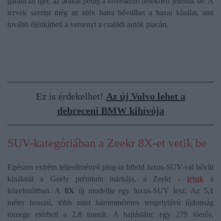
garanciát ígér, az árakat pedig a következő hetekben jelentik be. A
tervek szerint még az idén hatra bővülhet a hazai kínálat, ami
tovább élénkítheti a versenyt a családi autók piacán.
Ez is érdekelhet!
Az új Volvo lehet a
debreceni BMW kihívója
SUV-kategóriában a Zeekr 8X-et vetik be
Egészen extrém teljesítményű plug-in hibrid luxus-SUV-val bővíti
kínálatát a Geely prémium márkája, a Zeekr -
írtuk
a
közelmúltban. A
8X
új modellje egy luxus-SUV lesz. Az 5,1
méter hosszú, több mint háromméteres tengelytávú újdonság
tömege elérheti a 2,8 tonnát. A hajtáslánc egy 279 lóerős,