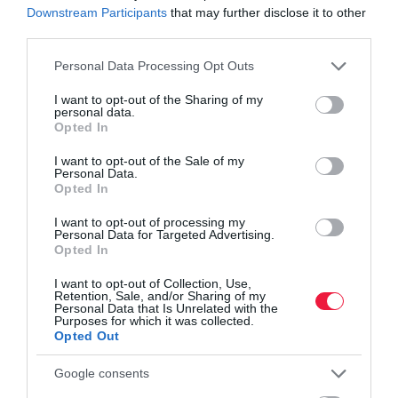
Kilenc év után visszatér, de kissé átalakul ez a
Downstream Participants
that may further disclose it to other
third parties.
Volvo
Brutális teljesítmény és 1000 km-es hatótáv: itt az
Please note that this website/app uses one or more Google
Personal Data Processing Opt Outs
új kínai SUV
services and may gather and store information including but
Ezek a kínai autók a magyar vásárlók kedvencei
not limited to your visit or usage behaviour. You may click to
I want to opt-out of the Sharing of my
personal data.
grant or deny consent to Google and its third-party tags to
Opted In
use your data for below specified purposes in below Google
consent section.
elektromos autó
autó
új autó
kína
geely
I want to opt-out of the Sale of my
Personal Data.
Opted In
I want to opt-out of processing my
Personal Data for Targeted Advertising.
Opted In
I want to opt-out of Collection, Use,
Retention, Sale, and/or Sharing of my
Personal Data that Is Unrelated with the
Purposes for which it was collected.
Opted Out
Google consents