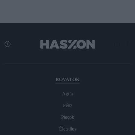
ROVATOK
Agrár
Pénz
Piacok
Életstílus