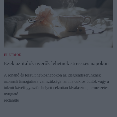
ÉLETMÓD
Ezek az italok nyerők lehetnek stresszes napokon
A rohanó és feszült hétköznapokon az idegrendszerünknek
azonnali támogatásra van szüksége, amit a cukros üdítők vagy a
túlzott kávéfogyasztás helyett célzottan kiválasztott, természetes
nyugtató…
rectangle