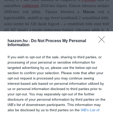
százalékos
csökkenés
2024-hez képest. Ekkora mínuszra utoljára
2009-ben volt példa. Típusra lebontva a
Macan
volt a
legkelendőbb, amiből az egy évvel korábbinál 2 százalékkal több,
szám szerint 84 328 darab fogyott – a rendelések több mint felét
(45 367 darab) a tisztán elektromos hajtású változatra adták le. A
második helyen a
Cayenne
zárt, azonban 80 886 darab mellett
haszon.hu -
Do Not Process My Personal
számottevő, 21 százalékos a csökkenés, míg a képzeletbeli
Information
dobogó legalsó fokára a
911
ért oda 51 583 darabbal. Habár az 1
százalékos növekedés nem sok, a sportkocsi esetében elég volt az
If you wish to opt-out of the sale, sharing to third parties, or
újabb rekordhoz.
processing of your personal or sensitive information for
targeted advertising by us, please use the below opt-out
section to confirm your selection. Please note that after your
Olvasd el ezt is!
opt-out request is processed you may continue seeing
interest-based ads based on personal information utilized by
Nálunk is kapható az 1156 lóerős, rekorder Porsche
us or personal information disclosed to third parties prior to
your opt-out. You may separately opt-out of the further
100 milliós luxus Porsche árából épít parkokat a
disclosure of your personal information by third parties on the
IAB’s list of downstream participants. This information may
zöld szervezet
also be disclosed by us to third parties on the
IAB’s List of
Porsche-rivális kínai SUV jelent meg sokkal