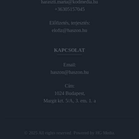
haraszti.marta@kodmedia.hu
+36305157045
Előfizetés, terjesztés:
elofiz@haszon.hu
KAPCSOLAT
Email:
haszon@haszon.hu
Cím:
1024 Budapest,
Margit krt. 5/A, 3. em. 1. a
© 2025 All rights reserved. Powered by
HG Media
.