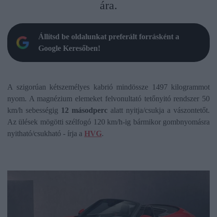
ára.
Állítsd be oldalunkat preferált forrásként a
Google Keresőben!
A szigorúan kétszemélyes kabrió mindössze 1497 kilogrammot
nyom. A magnézium elemeket felvonultató tetőnyitó rendszer 50
km/h sebességig
12 másodperc
alatt nyitja/csukja a vászontetőt.
Az ülések mögötti szélfogó 120 km/h-ig bármikor gombnyomásra
nyitható/csukható - írja a
HVG
.