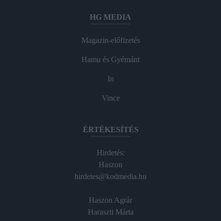
HG MEDIA
Magazin-előfizetés
Hamu és Gyémánt
In
Vince
ÉRTÉKESÍTÉS
Hirdetés:
Haszon
hirdetes@kodmedia.hu
Haszon Agrár
Haraszti Márta