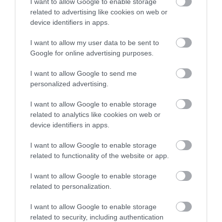
I want to allow Google to enable storage
related to advertising like cookies on web or
device identifiers in apps.
I want to allow my user data to be sent to
Google for online advertising purposes.
I want to allow Google to send me
personalized advertising.
I want to allow Google to enable storage
related to analytics like cookies on web or
device identifiers in apps.
I want to allow Google to enable storage
related to functionality of the website or app.
INGATLAN
I want to allow Google to enable storage
Így számolhat, aki a fővárosban venne újépítésű
related to personalization.
lakást
I want to allow Google to enable storage
related to security, including authentication
Az elmúlt két évben rekordokat hozott, idén viszont fékezett a