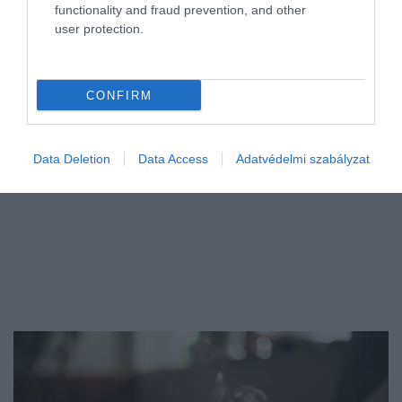
functionality and fraud prevention, and other
kereslet a fővárosi újlakás-piacon, miközben a beruházókat még
user protection.
viszi előre a lendület. Az eredmény: nőtt az eladatlan lakáskészlet,
így…
CONFIRM
Data Deletion
Data Access
Adatvédelmi szabályzat