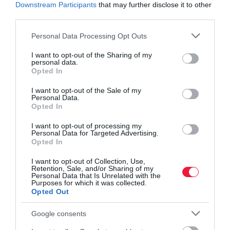
Downstream Participants
that may further disclose it to other
olcsóbban
third parties.
Please note that this website/app uses one or more Google
Personal Data Processing Opt Outs
services and may gather and store information including but
not limited to your visit or usage behaviour. You may click to
I want to opt-out of the Sharing of my
personal data.
grant or deny consent to Google and its third-party tags to
Opted In
autó
új autó
porsche
sportautó
luxus
use your data for below specified purposes in below Google
consent section.
I want to opt-out of the Sale of my
Personal Data.
Opted In
I want to opt-out of processing my
Personal Data for Targeted Advertising.
Opted In
I want to opt-out of Collection, Use,
Retention, Sale, and/or Sharing of my
Personal Data that Is Unrelated with the
Purposes for which it was collected.
Opted Out
Google consents