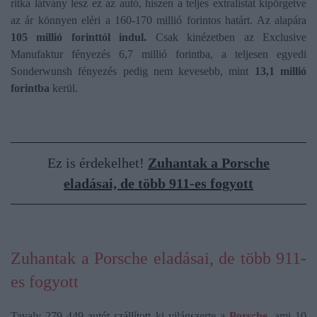
ritka látvány lesz ez az autó, hiszen a teljes extralistát kipörgetve
az ár könnyen eléri a 160-170 millió forintos határt. Az alapára
105 millió forinttól indul.
Csak kinézetben az Exclusive
Manufaktur fényezés 6,7 millió forintba, a teljesen egyedi
Sonderwunsh fényezés pedig nem kevesebb, mint
13,1 millió
forintba
kerül.
Ez is érdekelhet!
Zuhantak a Porsche
eladásai, de több 911-es fogyott
Zuhantak a Porsche eladásai, de több 911-
es fogyott
Tavaly 279 449 autót szállított ki világszerte a
Porsche,
ami 10