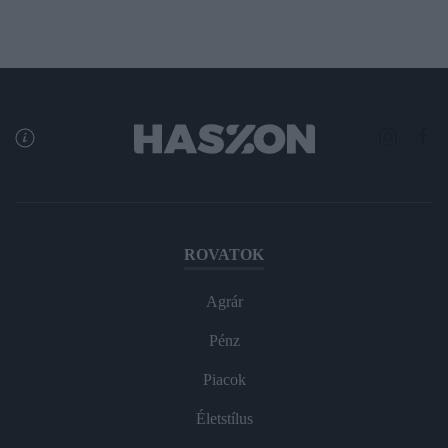
ROVATOK
Agrár
Pénz
Piacok
Életstílus