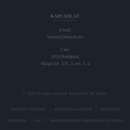
KAPCSOLAT
Email:
haszon@haszon.hu
Cím:
1024 Budapest,
Margit krt. 5/A, 3. em. 1. a
© 2025 All rights reserved. Powered by
HG Media
.
moderálási szabályzat
adatvédelmi szabályzat
médiaajánló
impresszum
ászf
akadálymentességi megfelelőségi nyilatkozat