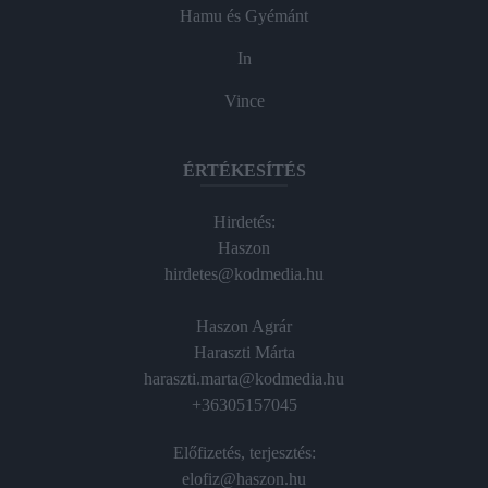
Hamu és Gyémánt
In
Vince
ÉRTÉKESÍTÉS
Hirdetés:
Haszon
hirdetes@kodmedia.hu
Haszon Agrár
Haraszti Márta
haraszti.marta@kodmedia.hu
+36305157045
Előfizetés, terjesztés:
elofiz@haszon.hu