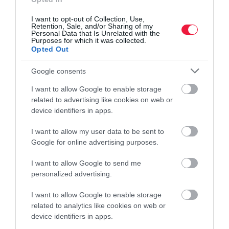
I want to opt-out of Collection, Use,
Retention, Sale, and/or Sharing of my
Personal Data that Is Unrelated with the
Purposes for which it was collected.
Opted Out
Google consents
I want to allow Google to enable storage
related to advertising like cookies on web or
EGÉSZSÉGÜGY
device identifiers in apps.
Naponta ennyi véradó kell a hazai ellátás
I want to allow my user data to be sent to
biztosításához
Google for online advertising purposes.
Véradásra hív a biztonságos hazai vérellátás fenntartása érdekében
I want to allow Google to send me
az Országos Vérellátó Szolgálat és a Magyar Vöröskereszt
personalized advertising.
mindenkit, aki egészségesnek érzi magát. A vérellátás is
megszenvedi az…
I want to allow Google to enable storage
related to analytics like cookies on web or
device identifiers in apps.