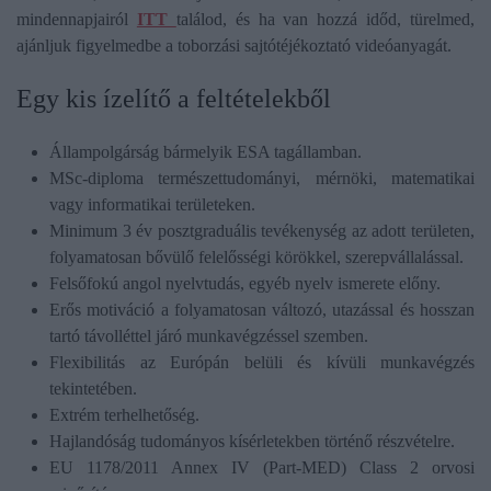
mindennapjairól
ITT
találod, és ha van hozzá időd, türelmed,
ajánljuk figyelmedbe a toborzási sajtótéjékoztató videóanyagát.
Egy kis ízelítő a feltételekből
Állampolgárság bármelyik ESA tagállamban.
MSc-diploma természettudományi, mérnöki, matematikai
vagy informatikai területeken.
Minimum 3 év posztgraduális tevékenység az adott területen,
folyamatosan bővülő felelősségi körökkel, szerepvállalással.
Felsőfokú angol nyelvtudás, egyéb nyelv ismerete előny.
Erős motiváció a folyamatosan változó, utazással és hosszan
tartó távolléttel járó munkavégzéssel szemben.
Flexibilitás az Európán belüli és kívüli munkavégzés
tekintetében.
Extrém terhelhetőség.
Hajlandóság tudományos kísérletekben történő részvételre.
EU 1178/2011 Annex IV (Part-MED) Class 2 orvosi