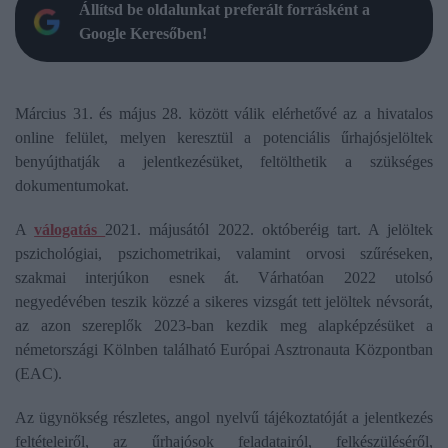
Állítsd be oldalunkat preferált forrásként a
Google Keresőben!
Március 31. és május 28. között válik elérhetővé az a hivatalos
online felület, melyen keresztül a potenciális űrhajósjelöltek
benyújthatják a jelentkezésüket, feltölthetik a szükséges
dokumentumokat.
A
válogatás
2021. májusától 2022. októberéig tart. A jelöltek
pszichológiai, pszichometrikai, valamint orvosi szűréseken,
szakmai interjúkon esnek át. Várhatóan 2022 utolsó
negyedévében teszik közzé a sikeres vizsgát tett jelöltek névsorát,
az azon szereplők 2023-ban kezdik meg alapképzésüket a
németországi Kölnben található Európai Asztronauta Központban
(EAC).
Az ügynökség részletes, angol nyelvű tájékoztatóját a jelentkezés
feltételeiről, az űrhajósok feladatairól, felkészüléséről,