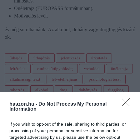
minősítés.
Önéletrajz (EUROPASS formátumban).
Motivációs levél,
és még sorolhatnánk. Az alkohol, dohány vagy drogfüggés kizáró
ok.
űrhajós
űrhajózás
jelentkezés
űrkutatás
feltételek
európai űrügynökség
weboldal
önéletrajz
alkalmassági teszt
felvételi eljárás
pszichológiai teszt
toborzás
alkohol
drog
dohányzás
függőség
terhelhetőség
alkalmasság
felkészültség
haszon.hu -
Do Not Process My Personal
Information
mesterfokozatú diploma
egészségügyi alkalmasság
elszántság
stressztűrő képesség
súlytalanság
If you wish to opt-out of the sale, sharing to third parties, or
processing of your personal or sensitive information for
testmagasság
életkor
válogatás
kiválasztás
targeted advertising by us, please use the below opt-out