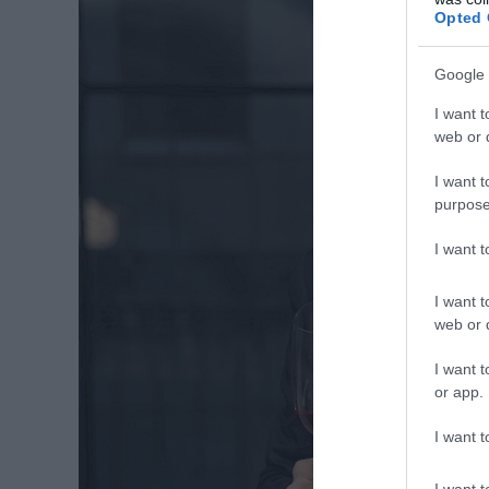
Opted 
Google 
I want t
web or d
I want t
purpose
I want 
I want t
web or d
I want t
or app.
I want t
I want t