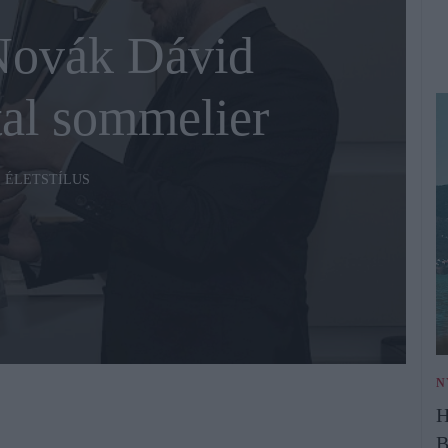
Novák Dávid
tal sommelier
ÉLETSTÍLUS
N
H
B