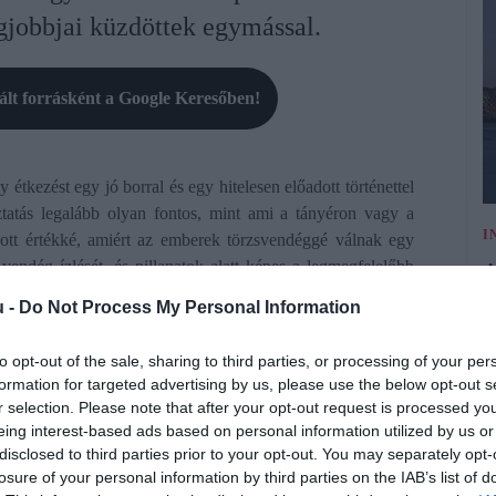
gjobbjai küzdöttek egymással.
rált forrásként a Google Keresőben!
étkezést egy jó borral és egy hitelesen előadott történettel
ztatás legalább olyan fontos, mint ami a tányéron vagy a
I
ott értékké, amiért az emberek törzsvendéggé válnak egy
endég ízlését, és pillanatok alatt képes a legmegfelelőbb
A
ra. Novák Dávid nemcsak a borok kiváló ismerője, hanem a
s
u -
Do Not Process My Personal Information
emélyre szabott ajánlásokkal teszi különlegessé a VIRTU
A
to opt-out of the sale, sharing to third parties, or processing of your per
h
formation for targeted advertising by us, please use the below opt-out s
zők arról adhattak számot, hogy milyen átfogó tudással
l
r selection. Please note that after your opt-out request is processed y
tán pedig következhetett az étel-bor párosítások ajánlása,
eing interest-based ads based on personal information utilized by us or
e
em a kóstolást, a dolgok gyakorlati részét, számomra az
disclosed to third parties prior to your opt-out. You may separately opt-
r
zen hatalmas háttértudásról kellett rövid idő alatt számot
losure of your personal information by third parties on the IAB’s list of