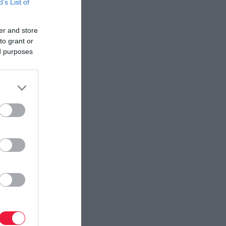
B’s List of
er and store
to grant or
ed purposes