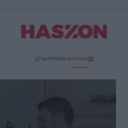
Agrár
Pénz
Piacok
Életstílus