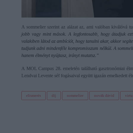
A sommelier szerint az alázat az, ami valóban kiválóvá t
jobb vagy mint mások. A legfontosabb, hogy átadjuk ezt
valakiben látod az ambíciót, hogy tanulni akar, akkor segít
tudjunk adni mindenféle kompromisszum nélkül. A sommelie
hanem élményt nyújtasz, irányt mutatsz.”
A MOL Campus 28. emeletén található gasztronómiai élmé
Lendvai Levente séf fogásaival együtt igazán emelkedett é
elismerés
díj
sommelier
novák dávid
virtu