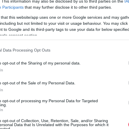
. This information may also be disclosed by us to third parties on the
IA
e nagyon boldog vagyok, hogy ilyen szép eredményt sikerült
Participants
that may further disclose it to other third parties.
iszteltetésnek élem meg, hogy egy versenyen indulhattam
 that this website/app uses one or more Google services and may gath
including but not limited to your visit or usage behaviour. You may click 
 to Google and its third-party tags to use your data for below specifi
ogle consent section.
e a borok iránt szakmai karrierjének legelejére tehető.
t a szakmát és az évek múlásával a saját karrierutamat is
l Data Processing Opt Outs
zoknak, hogy minél szélesebb körben megismerjék boraikat.
o opt-out of the Sharing of my personal data.
zzájárul ahhoz, hogy egy szőlőfürtből hogyan lesz ez a
In
ra.”
o opt-out of the Sale of my Personal Data.
In
to opt-out of processing my Personal Data for Targeted
ing.
In
o opt-out of Collection, Use, Retention, Sale, and/or Sharing
ersonal Data that Is Unrelated with the Purposes for which it
lected.