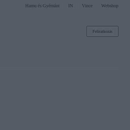
Hamu és Gyémánt
IN
Vince
Webshop
Feliratkozás