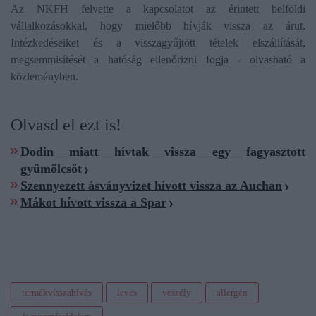
Az NKFH felvette a kapcsolatot az érintett belföldi
vállalkozásokkal, hogy mielőbb hívják vissza az árut.
Intézkedéseiket és a visszagyűjtött tételek elszállítását,
megsemmisítését a hatóság ellenőrizni fogja - olvasható a
közleményben.
Olvasd el ezt is!
Dodin miatt hívtak vissza egy fagyasztott
gyümölcsöt
Szennyezett ásványvizet hívott vissza az Auchan
Mákot hívott vissza a Spar
termékvisszahívás
leves
veszély
allergén