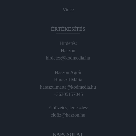
Vince
ÉRTÉKESÍTÉS
Hirdetés:
Haszon
hirdetes@kodmedia.hu
Haszon Agrár
Haraszti Márta
haraszti.marta@kodmedia.hu
+36305157045
Előfizetés, terjesztés:
elofiz@haszon.hu
KAPCSOLAT