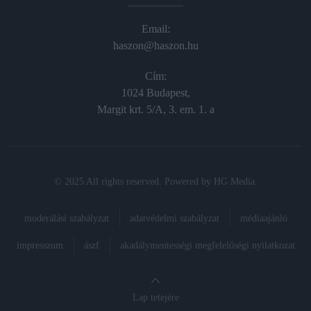
Email:
haszon@haszon.hu
Cím:
1024 Budapest,
Margit krt. 5/A, 3. em. 1. a
© 2025 All rights reserved. Powered by
HG Media
.
moderálási szabályzat
adatvédelmi szabályzat
médiaajánló
impresszum
ászf
akadálymentességi megfelelőségi nyilatkozat
Lap tetejére