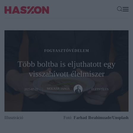
FOGYASZTÓVÉDELEM
Több boltba is eljuthatott egy
visszahívott élelmiszer
MOLNÁR JÁNOS
2025-07-22
ÉLETSTÍLUS
Illusztráció
Fotó:
Farhad Ibrahimzade/Unsplash