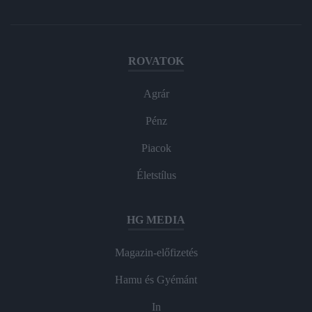
ROVATOK
Agrár
Pénz
Piacok
Életstílus
HG MEDIA
Magazin-előfizetés
Hamu és Gyémánt
In