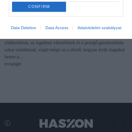
ÉLETSTÍLUS
CONFIRM
Megtalálnád térképen 2026 legboldogabb városát?
Itt keresd!
Data Deletion
Data Access
Adatvédelmi szabályzat
Mitől szerethető igazán egy város? A kulturális programok, a
zöldterületek, az izgalmas városrészek és a pezsgő gasztronómia
sokat számítanak, végül mégis az a döntő, hogyan érzik magukat
benne a…
rectangle