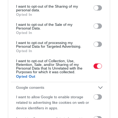
services and may gather and store information including but
not limited to your visit or usage behaviour. You may click to
I want to opt-out of the Sharing of my
personal data.
grant or deny consent to Google and its third-party tags to
Opted In
use your data for below specified purposes in below Google
consent section.
I want to opt-out of the Sale of my
Personal Data.
Opted In
I want to opt-out of processing my
Personal Data for Targeted Advertising.
Opted In
AGRÁR
Már a határon jár, veszélyes kártevő közeledik
I want to opt-out of Collection, Use,
Retention, Sale, and/or Sharing of my
Personal Data that Is Unrelated with the
A szomszédos országokban már megjelent a rendkívül agresszív,
Purposes for which it was collected.
Opted Out
csaknem száz tápnövényt pusztító japán cserebogár, amelynek
észlelése esetén kötelező azonnal értesíteni a hatóságokat.
Google consents
I want to allow Google to enable storage
related to advertising like cookies on web or
device identifiers in apps.