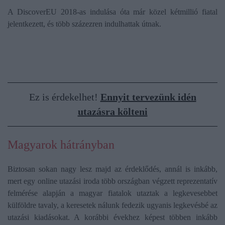
A DiscoverEU 2018-as indulása óta már közel kétmillió fiatal
jelentkezett, és több százezren indulhattak útnak.
Ez is érdekelhet!
Ennyit tervezünk idén
utazásra költeni
Magyarok hátrányban
Biztosan sokan nagy lesz majd az érdeklődés, annál is inkább,
mert egy online utazási iroda több országban végzett reprezentatív
felmérése alapján a magyar fiatalok utaztak a legkevesebbet
külföldre tavaly, a keresetek nálunk fedezik ugyanis legkevésbé az
utazási kiadásokat. A korábbi évekhez képest többen inkább