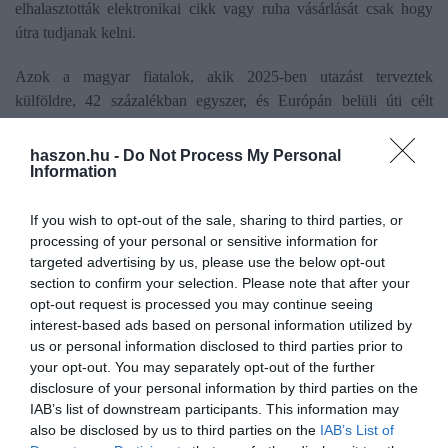
elhalasztották elektronikai cikk vagy ruha vásárlását csak hogy
útra tudjanak kelni.
Azok a magyar fiatalok, akik 2025-ben utazást terveztek
külföldre, 42 százalékban egyszer, és Európán belüli úti célt
választottak, majdnem ugyanúgy, mint egy évvel korábban.
Harmaduk tervei szerint többször is fog utazni, de marad Európán
haszon.hu -
Do Not Process My Personal
Information
belül.
Ugyanakkor a Kiwi.com
felmérésének adataiból
egyértelműen
If you wish to opt-out of the sale, sharing to third parties, or
látszik, hogy a magyar fiataloknak nyílik ki a legkevésbé a világ; a
processing of your personal or sensitive information for
targeted advertising by us, please use the below opt-out
cseh, szlovák, román, lengyel és spanyol kortársaik többet
section to confirm your selection. Please note that after your
terveztek külföldre utazni.
opt-out request is processed you may continue seeing
interest-based ads based on personal information utilized by
us or personal information disclosed to third parties prior to
your opt-out. You may separately opt-out of the further
disclosure of your personal information by third parties on the
IAB’s list of downstream participants. This information may
Olvasd el ezt is!
also be disclosed by us to third parties on the
IAB’s List of