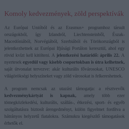
Komoly kedvezmények, zöld perspektívák
Az Európai Unióból és az Erasmus+ programhoz társult
országokból, így Izlandról, Liechtensteinből, Észak-
Macedóniából, Norvégiából, Szerbiából és Törökországból is
jelentkezhetnek az Európai Ifjúsági Portálon keresztül, ahol egy
rövid kvízt kell kitölteni. A
jelentkezési határidő: április 22.
A
nyertesek
egyedül vagy kisebb csoportokban is útra kelhetnek,
saját útvonalat tervezve: akár kulturális fővárosokat, UNESCO
világörökségi helyszíneket vagy zöld városokat is felkereshetnek.
A program nemcsak az utazást támogatja: a résztvevők
kedvezménykártyát is kapnak,
amely több ezer
tömegközlekedési, kulturális, szállás-, étkezési, sport- és egyéb
szolgáltatásra biztosít árengedményt, külön figyelmet fordítva a
hátrányos helyzetű fiatalokra. Számukra kiegészítő támogatások
érhetők el.