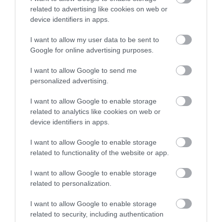
related to advertising like cookies on web or
device identifiers in apps.
I want to allow my user data to be sent to
Google for online advertising purposes.
I want to allow Google to send me
personalized advertising.
I want to allow Google to enable storage
related to analytics like cookies on web or
device identifiers in apps.
I want to allow Google to enable storage
related to functionality of the website or app.
ÉLETSTÍLUS
Így építi le az agyat és a beszédkészséget a
I want to allow Google to enable storage
related to personalization.
digitális magány
I want to allow Google to enable storage
Az online térben eltöltött idő és a közösségi elszigetelődés jelentős
related to security, including authentication
hatást gyakorol az agyműködésre, ami a kognitív képességek és a