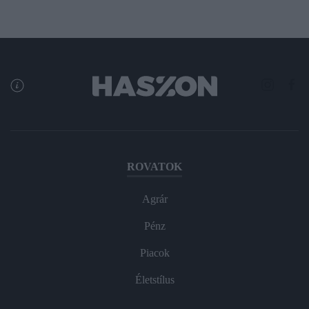
ROVATOK
Agrár
Pénz
Piacok
Életstílus