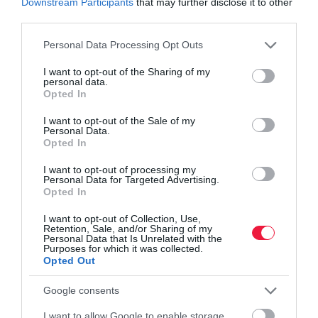
Downstream Participants
that may further disclose it to other
Sokba fájhat, ha valami rosszul sül el utazáskor
third parties.
A nyaralás a tudatos pénzügyi menedzsment része
Ezek a világ legjobb városai
Please note that this website/app uses one or more Google
Personal Data Processing Opt Outs
services and may gather and store information including but
not limited to your visit or usage behaviour. You may click to
I want to opt-out of the Sharing of my
personal data.
grant or deny consent to Google and its third-party tags to
vonat
utazás
vasút
eu
fiatalok
Opted In
use your data for below specified purposes in below Google
consent section.
I want to opt-out of the Sale of my
Personal Data.
Opted In
I want to opt-out of processing my
Personal Data for Targeted Advertising.
Opted In
I want to opt-out of Collection, Use,
Retention, Sale, and/or Sharing of my
Personal Data that Is Unrelated with the
Purposes for which it was collected.
Opted Out
Google consents
I want to allow Google to enable storage