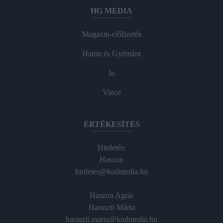
HG MEDIA
Magazin-előfizetés
Hamu és Gyémánt
In
Vince
ÉRTÉKESÍTÉS
Hirdetés:
Haszon
hirdetes@kodmedia.hu
Haszon Agrár
Haraszti Márta
haraszti.marta@kodmedia.hu