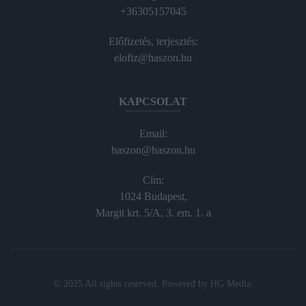
+36305157045
Előfizetés, terjesztés:
elofiz@haszon.hu
KAPCSOLAT
Email:
haszon@haszon.hu
Cím:
1024 Budapest,
Margit krt. 5/A, 3. em. 1. a
© 2025 All rights reserved. Powered by
HG Media
.