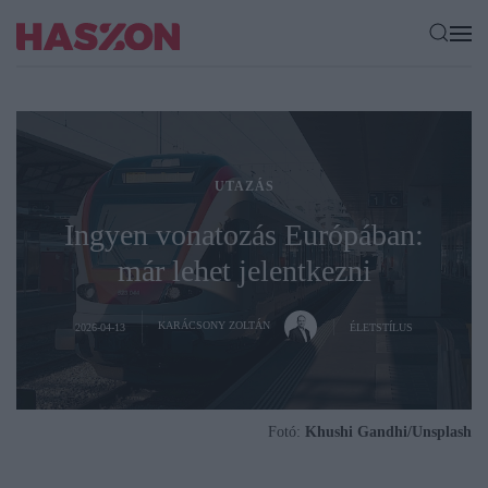
UTAZÁS
Ingyen vonatozás Európában:
már lehet jelentkezni
KARÁCSONY ZOLTÁN
2026-04-13
ÉLETSTÍLUS
Fotó:
Khushi Gandhi/Unsplash