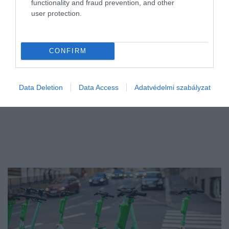
functionality and fraud prevention, and other
beszédkészség fokozatos romlásához vezethet.
user protection.
CONFIRM
Data Deletion
Data Access
Adatvédelmi szabályzat