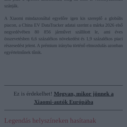
szánják.
A Xiaomi mindazonáltal egyelőre igen kis szereplő a globális
piacon, a China EV DataTracker adatai szerint a márka 2026 első
negyedévében 80 856 járművet szállított le, ami éves
összevetésben 6,6 százalékos növekedést és 1,9 százalékos piaci
részesedést jelent. A prémium irányba történő elmozdulás azonban
egyértelműnek tűnik.
Ez is érdekelhet!
Megvan, mikor jönnek a
Xiaomi-autók Európába
Legendás helyszíneken hasítanak