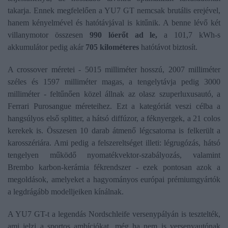
takarja. Ennek megfelelően a YU7 GT nemcsak brutális erejével,
hanem kényelmével és hatótávjával is kitűnik. A benne lévő két
villanymotor összesen
990 lóerőt ad le,
a 101,7 kWh-s
akkumulátor pedig akár
705 kilométeres
hatótávot biztosít.
A crossover méretei - 5015 milliméter hosszú, 2007 milliméter
széles és 1597 milliméter magas, a tengelytávja pedig 3000
milliméter - feltűnően közel állnak az olasz szuperluxusautó, a
Ferrari Purosangue méreteihez. Ezt a kategóriát veszi célba a
hangsúlyos első splitter, a hátsó diffúzor, a féknyergek, a 21 colos
kerekek is. Összesen 10 darab átmenő légcsatorna is felkerült a
karosszériára. Ami pedig a felszereltséget illeti: légrugózás, hátsó
tengelyen működő nyomatékvektor-szabályozás, valamint
Brembo karbon-kerámia fékrendszer - ezek pontosan azok a
megoldások, amelyeket a hagyományos európai prémiumgyártók
a legdrágább modelljeiken kínálnak.
A YU7 GT-t a legendás Nordschleife versenypályán is tesztelték,
ami jelzi a sportos ambíciókat, még ha nem is versenyautónak