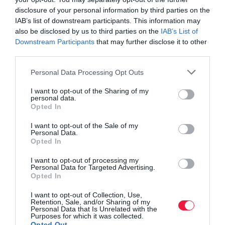
disclosure of your personal information by third parties on the
IAB’s list of downstream participants. This information may
Olvasd el ezt is!
also be disclosed by us to third parties on the
IAB’s List of
Downstream Participants
that may further disclose it to other
Jaj a Teslának? Viszik, mint a cukrot a Xiaomi új
third parties.
autóját
Please note that this website/app uses one or more Google
Personal Data Processing Opt Outs
Látványos Tesla - Xiaomi gyorsulási verseny, itt a
services and may gather and store information including but
győztes
not limited to your visit or usage behaviour. You may click to
I want to opt-out of the Sharing of my
Ez a 10 legkapósabb használt e-autó - átlagárakkal
personal data.
grant or deny consent to Google and its third-party tags to
Opted In
use your data for below specified purposes in below Google
consent section.
I want to opt-out of the Sale of my
Personal Data.
autó
új autó
xiaomi
kína
e-autó
Opted In
I want to opt-out of processing my
Personal Data for Targeted Advertising.
Opted In
I want to opt-out of Collection, Use,
Retention, Sale, and/or Sharing of my
Personal Data that Is Unrelated with the
Purposes for which it was collected.
Opted Out