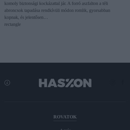
komoly biztonsági kockázattal jár. A forró aszfalton a téli
abroncsok tapadása rendkívüli módon romlik, gyorsabban
kopnak, és jelentősen…
rectangle
ROVATOK