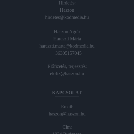
Hirdetés:
Haszon
hirdetes@kodmedia.hu
Haszon Agrár
Haraszti Márta
haraszti.marta@kodmedia.hu
+36305157045
Előfizetés, terjesztés:
elofiz@haszon.hu
KAPCSOLAT
Email:
haszon@haszon.hu
Cím: