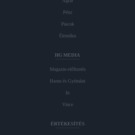
Agrár
Pénz
Piacok
Életstílus
HG MEDIA
Magazin-előfizetés
Hamu és Gyémánt
In
Vince
ÉRTÉKESÍTÉS