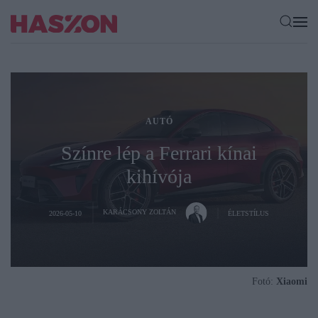
AUTÓ
Színre lép a Ferrari kínai
kihívója
KARÁCSONY ZOLTÁN
2026-05-10
ÉLETSTÍLUS
Fotó:
Xiaomi