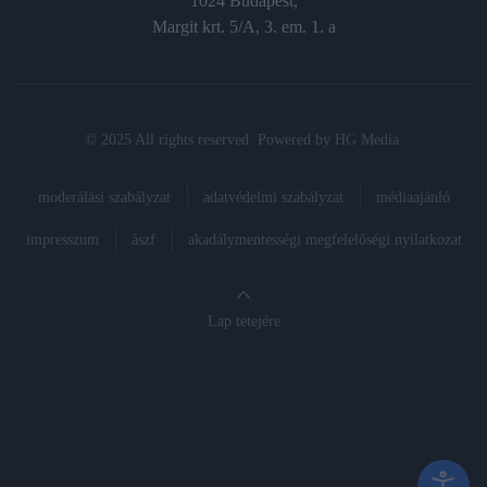
1024 Budapest,
Margit krt. 5/A, 3. em. 1. a
© 2025 All rights reserved. Powered by
HG Media
.
moderálási szabályzat
adatvédelmi szabályzat
médiaajánló
impresszum
ászf
akadálymentességi megfelelőségi nyilatkozat
Lap tetejére