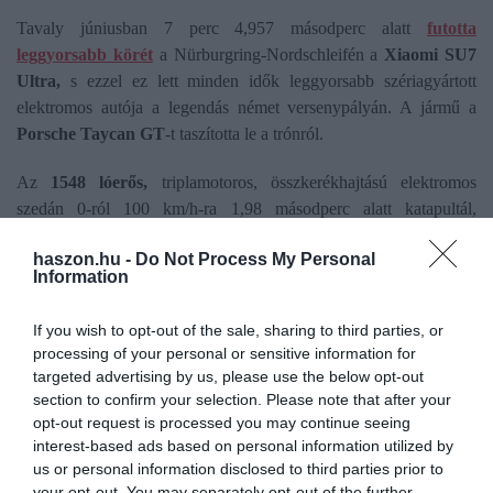
Tavaly júniusban 7 perc 4,957 másodperc alatt
futotta
leggyorsabb körét
a Nürburgring-Nordschleifén a
Xiaomi SU7
Ultra,
s ezzel ez lett minden idők leggyorsabb szériagyártott
elektromos autója a legendás német versenypályán. A jármű a
Porsche Taycan GT
-t taszította le a trónról.
Az
1548 lóerős,
triplamotoros, összkerékhajtású elektromos
szedán 0-ról 100 km/h-ra 1,98 másodperc alatt katapultál,
végsebessége meghaladja a 350 km/h-t. A Xiaomi a rekordidővel
haszon.hu -
Do Not Process My Personal
az 1108 lóerős Porsche Taycan Turbo GT-t (7:07.55) és az 1020
Information
lóerős Tesla Model S Plaidet (7:35.579) hagyta le a rangsorban.
If you wish to opt-out of the sale, sharing to third parties, or
Persze van még hova fejlődni, ha a csapat a belső égésű motoros
processing of your personal or sensitive information for
autókat is ellenfelének tekinti: a Nürburgringen ugyanis jelenleg a
targeted advertising by us, please use the below opt-out
Mercedes-AMG One tartja az abszolút rekordot a szériagyártott
section to confirm your selection. Please note that after your
modellek kategóriájában 6 perc 29,090-es köridővel.
opt-out request is processed you may continue seeing
interest-based ads based on personal information utilized by
us or personal information disclosed to third parties prior to
your opt-out. You may separately opt-out of the further