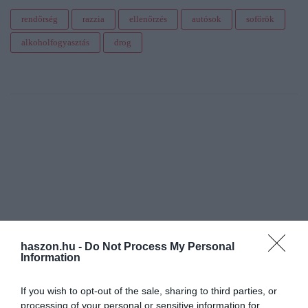
rendőrség
razzia
ellenőrzés
autósok
sofőrök
alkoholfogyasztás
drog
haszon.hu -
Do Not Process My Personal
Information
If you wish to opt-out of the sale, sharing to third parties, or
processing of your personal or sensitive information for