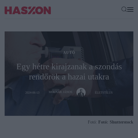
AUTÓ
Egy hétre kirajzanak a szondás
rendőrök a hazai utakra
MOLNÁR JÁNOS
2024-06-13
ÉLETSTÍLUS
Fotó:
Fotó: Shutterstock