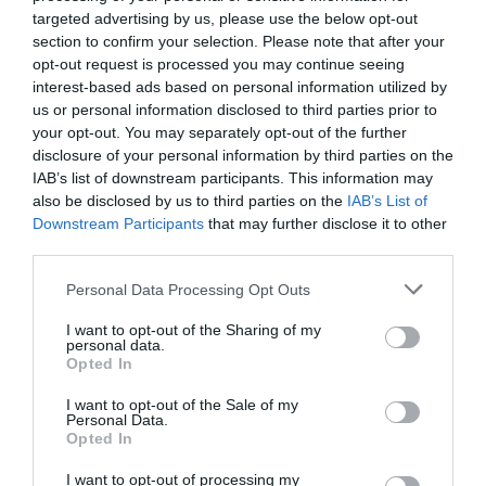
targeted advertising by us, please use the below opt-out
section to confirm your selection. Please note that after your
opt-out request is processed you may continue seeing
interest-based ads based on personal information utilized by
us or personal information disclosed to third parties prior to
your opt-out. You may separately opt-out of the further
disclosure of your personal information by third parties on the
IAB’s list of downstream participants. This information may
also be disclosed by us to third parties on the
IAB’s List of
Downstream Participants
that may further disclose it to other
third parties.
KÖZLEKEDÉS
Please note that this website/app uses one or more Google
Personal Data Processing Opt Outs
Téli gumival autózni a nyári kánikulában?
services and may gather and store information including but
not limited to your visit or usage behaviour. You may click to
I want to opt-out of the Sharing of my
Végzetes lehet
personal data.
grant or deny consent to Google and its third-party tags to
Opted In
use your data for below specified purposes in below Google
Bár sok autós nyáron sem cseréli le a téli gumikat, ez nagyon
consent section.
I want to opt-out of the Sale of my
komoly biztonsági kockázattal jár. A forró aszfalton a téli
Personal Data.
Opted In
abroncsok tapadása rendkívüli módon romlik, gyorsabban
kopnak, és jelentősen…
I want to opt-out of processing my