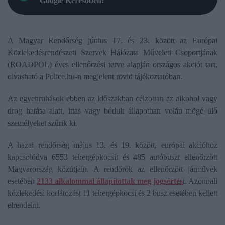
Google Keresőben!
A Magyar Rendőrség június 17. és 23. között az Európai
Közlekedésrendészeti Szervek Hálózata Műveleti Csoportjának
(ROADPOL) éves ellenőrzési terve alapján országos akciót tart,
olvasható a Police.hu-n megjelent rövid tájékoztatóban.
Az egyenruhások ebben az időszakban célzottan az alkohol vagy
drog hatása alatt, ittas vagy bódult állapotban volán mögé ülő
személyeket szűrik ki.
A hazai rendőrség május 13. és 19. között, európai akcióhoz
kapcsolódva 6553 tehergépkocsit és 485 autóbuszt ellenőrzött
Magyarország közútjain. A rendőrök az ellenőrzött járművek
esetében
2133 alkalommal állapítottak meg jogsértés
t. Azonnali
közlekedési korlátozást 11 tehergépkocsi és 2 busz esetében kellett
elrendelni.