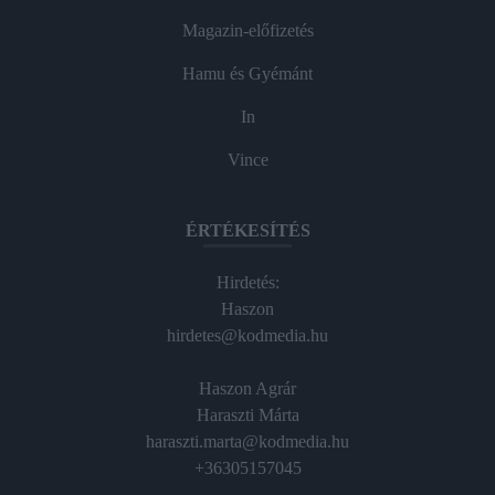
Magazin-előfizetés
Hamu és Gyémánt
In
Vince
ÉRTÉKESÍTÉS
Hirdetés:
Haszon
hirdetes@kodmedia.hu
Haszon Agrár
Haraszti Márta
haraszti.marta@kodmedia.hu
+36305157045