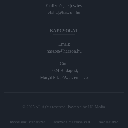
Előfizetés, terjesztés:
elofiz@haszon.hu
KAPCSOLAT
Email:
haszon@haszon.hu
Cím:
1024 Budapest,
Margit krt. 5/A, 3. em. 1. a
© 2025 All rights reserved. Powered by
HG Media
.
moderálási szabályzat
adatvédelmi szabályzat
médiaajánló