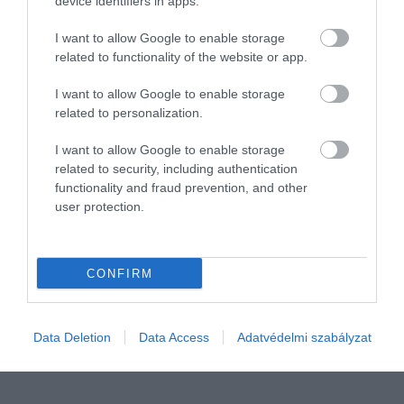
device identifiers in apps.
I want to allow Google to enable storage
related to functionality of the website or app.
I want to allow Google to enable storage
related to personalization.
INNOVÁCIÓ
A világ legújabb csodája? Itt épülhet fel Európa
I want to allow Google to enable storage
szuperokos látványossága
related to security, including authentication
functionality and fraud prevention, and other
user protection.
A hollandiai Rotterdam eddig sem a visszafogott építészetéről volt
híres, a következő nagy dobása azonban még a város szokatlan
látványosságai közül is kitűnhet. A Maas folyó partjára egy 30
CONFIRM
ezer…
rectangle
Data Deletion
Data Access
Adatvédelmi szabályzat