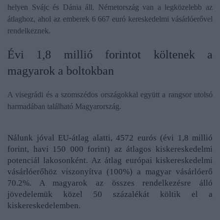
helyen Svájc és Dánia áll. Németország van a legközelebb az
átlaghoz, ahol az emberek 6 667 euró kereskedelmi vásárlóerővel
rendelkeznek.
Évi 1,8 millió forintot költenek a
magyarok a boltokban
A visegrádi és a szomszédos országokkal együtt a rangsor utolsó
harmadában található Magyarország.
Nálunk jóval EU-átlag alatti, 4572 eurós (évi 1,8 millió
forint, havi 150 000 forint) az átlagos kiskereskedelmi
potenciál lakosonként. Az átlag európai kiskereskedelmi
vásárlóerőhöz viszonyítva (100%) a magyar vásárlóerő
70.2%. A magyarok az összes rendelkezésre álló
jövedelemük közel 50 százalékát költik el a
kiskereskedelemben.