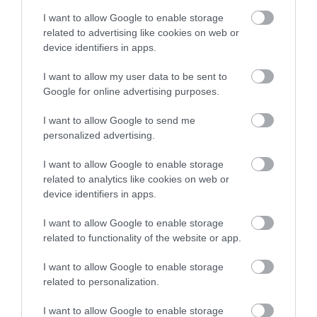
I want to allow Google to enable storage
A bankok többségénél már 8 éves futamidőre is felvehető
related to advertising like cookies on web or
személyi hitel, sőt, akad példa 10 évesre is. Igaz, ekkor a
device identifiers in apps.
visszafizetendő összeg is nagyobb. Ám vannak élethelyezetek,
amikor ez a legjobb…
I want to allow my user data to be sent to
Google for online advertising purposes.
I want to allow Google to send me
personalized advertising.
I want to allow Google to enable storage
related to analytics like cookies on web or
device identifiers in apps.
I want to allow Google to enable storage
related to functionality of the website or app.
I want to allow Google to enable storage
related to personalization.
I want to allow Google to enable storage