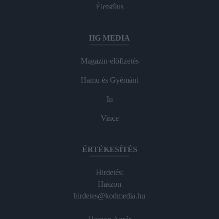
Életstílus
HG MEDIA
Magazin-előfizetés
Hamu és Gyémánt
In
Vince
ÉRTÉKESÍTÉS
Hirdetés:
Haszon
hirdetes@kodmedia.hu