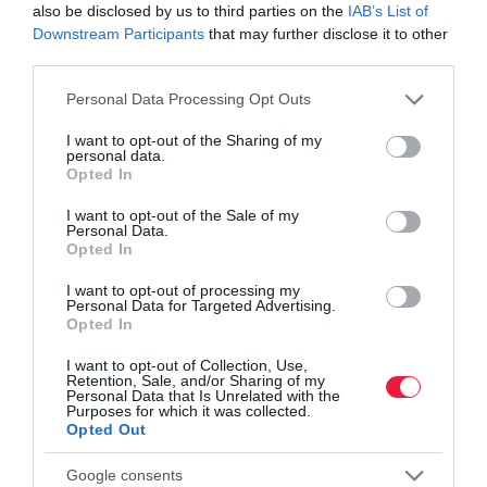
also be disclosed by us to third parties on the
IAB’s List of
Downstream Participants
that may further disclose it to other
third parties.
Please note that this website/app uses one or more Google
Personal Data Processing Opt Outs
services and may gather and store information including but
not limited to your visit or usage behaviour. You may click to
I want to opt-out of the Sharing of my
personal data.
grant or deny consent to Google and its third-party tags to
Opted In
use your data for below specified purposes in below Google
consent section.
I want to opt-out of the Sale of my
Personal Data.
Opted In
I want to opt-out of processing my
Personal Data for Targeted Advertising.
Opted In
I want to opt-out of Collection, Use,
Retention, Sale, and/or Sharing of my
Personal Data that Is Unrelated with the
Purposes for which it was collected.
PÉNZ
Opted Out
Mikor előnyösebb személyi kölcsönnél a hosszabb
futamidő?
Google consents