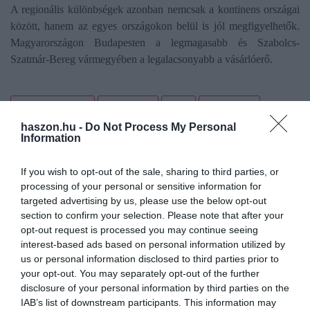
A regionális különbségek azonban nemcsak a kontinens országai
között, hanem az egyes országokon belül is jól megfigyelhetők.
Magyarországon Budapesten a legmagasabb és Szabolcs-
Szatmár-Bereg vármegyében a legalacsonyabb a vásárlóerő.
kiskereskedelem
vásárlóerő
gfk
jövedelem
haszon.hu -
Do Not Process My Personal
ranglista
Information
If you wish to opt-out of the sale, sharing to third parties, or
processing of your personal or sensitive information for
targeted advertising by us, please use the below opt-out
section to confirm your selection. Please note that after your
opt-out request is processed you may continue seeing
interest-based ads based on personal information utilized by
us or personal information disclosed to third parties prior to
your opt-out. You may separately opt-out of the further
disclosure of your personal information by third parties on the
IAB’s list of downstream participants. This information may