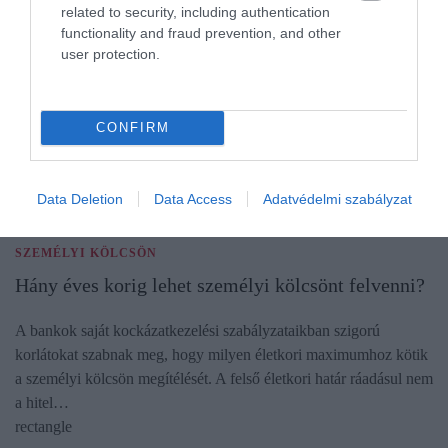
related to security, including authentication
functionality and fraud prevention, and other
user protection.
CONFIRM
Data Deletion
Data Access
Adatvédelmi szabályzat
SZEMÉLYI KÖLCSÖN
Hány éves korig lehet személyi kölcsönt felvenni?
A bankok saját kockázatkezelési szabályzataikban szigorú
korlátokat szabnak meg, hogy milyen életkori maximumhoz kötik
a személyi kölcsön megítélését. A felső életkori határ ráadásul nem
a hitel…
rectangle