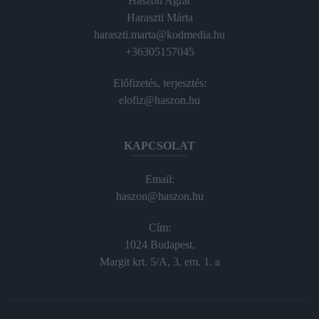
Haszon Agrár
Haraszti Márta
haraszti.marta@kodmedia.hu
+36305157045
Előfizetés, terjesztés:
elofiz@haszon.hu
KAPCSOLAT
Email:
haszon@haszon.hu
Cím:
1024 Budapest,
Margit krt. 5/A, 3. em. 1. a