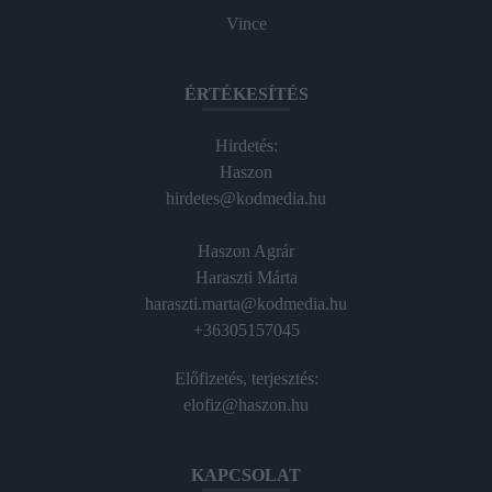
Vince
ÉRTÉKESÍTÉS
Hirdetés:
Haszon
hirdetes@kodmedia.hu
Haszon Agrár
Haraszti Márta
haraszti.marta@kodmedia.hu
+36305157045
Előfizetés, terjesztés:
elofiz@haszon.hu
KAPCSOLAT