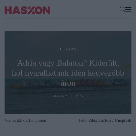
UTAZÁS
Adria vagy Balaton? Kiderült,
hol nyaralhatunk idén kedvezőbb
áron
2026-06-02
PÉNZ
Vizibiciklik a Balatonon
Fotó:
Alex Farkas / Unsplash