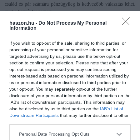
család és pár számára pénzügyileg is kedvezőbb választás lehet,
mint a horvát tengerpart.
haszon.hu -
Do Not Process My Personal
(
VG
)
Information
If you wish to opt-out of the sale, sharing to third parties, or
processing of your personal or sensitive information for
targeted advertising by us, please use the below opt-out
Olvasd el ezt is!
section to confirm your selection. Please note that after your
opt-out request is processed you may continue seeing
Rejtett kincsek az Adrián: 6 eldugott horvát strand,
interest-based ads based on personal information utilized by
amit imádni fogsz
us or personal information disclosed to third parties prior to
Tízezreket bukhatunk a nyaraláson: 5 rejtett
your opt-out. You may separately opt-out of the further
pénzügyi csapda
disclosure of your personal information by third parties on the
Ennyibe kerülhet idén a horvát tengerparti
IAB’s list of downstream participants. This information may
nyaralás
also be disclosed by us to third parties on the
IAB’s List of
Downstream Participants
that may further disclose it to other
third parties.
adria
balaton
szállás
árak
2026
nyaralás
Please note that this website/app uses one or more Google
Personal Data Processing Opt Outs
services and may gather and store information including but