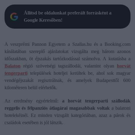
Állítsd be oldalunkat preferált forrásként a
Google Keresőben!
A veszprémi Pannon Egyetem a Szallas.hu és a Booking.com
kínálatában szereplő ajánlatokat vizsgálta meg három azonos
időszakban, öt éjszakás tartózkodással számolva. A kutatásba a
Balaton
régió szövetségi tagszállodái, valamint olyan
horvát
tengerparti
települések hoteljei kerültek be, ahol sok magyar
vendégéjszakát regisztrálnak, és amelyek Budapesttől 600
kilométeren belül elérhetők.
Az eredmény egyértelmű:
a horvát tengerparti szállodák
reggelis és félpanziós átlagárai magasabbak voltak
a balatoni
hotelekéinél. Ez minden vizsgált kategóriában, azaz a párok és
családok esetében is jól látszik.