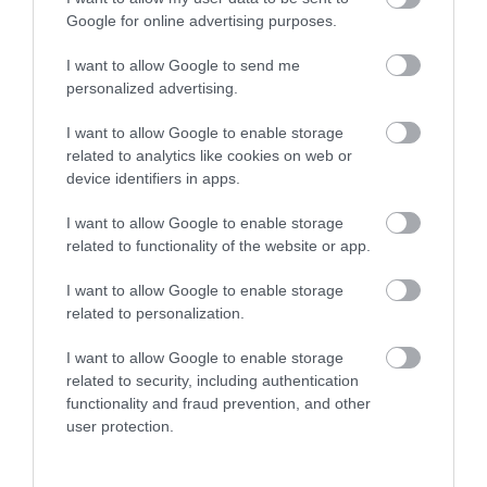
Google for online advertising purposes.
I want to allow Google to send me
personalized advertising.
I want to allow Google to enable storage
related to analytics like cookies on web or
PÉNZ
device identifiers in apps.
Itt tartanak a piaci lakáshitelek kamatai
I want to allow Google to enable storage
related to functionality of the website or app.
Aki nem jogosult államilag támogatott lakáshitelre - például
Otthon Start -, annak csak a piaci ajánlatok jöhetnek szóba. Jó hír,
I want to allow Google to enable storage
hogy a Magyar Nemzeti Bank újabb kamatcsökkentése után
related to personalization.
egyes bankok…
I want to allow Google to enable storage
related to security, including authentication
functionality and fraud prevention, and other
user protection.