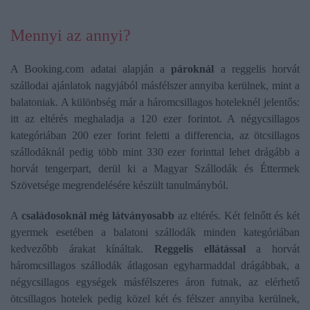
Mennyi az annyi?
A Booking.com adatai alapján a
pároknál
a reggelis horvát
szállodai ajánlatok nagyjából másfélszer annyiba kerülnek, mint a
balatoniak. A különbség már a háromcsillagos hoteleknél jelentős:
itt az eltérés meghaladja a 120 ezer forintot. A négycsillagos
kategóriában 200 ezer forint feletti a differencia, az ötcsillagos
szállodáknál pedig több mint 330 ezer forinttal lehet drágább a
horvát tengerpart, derül ki a Magyar Szállodák és Éttermek
Szövetsége megrendelésére készült tanulmányból.
A
családosoknál még látványosabb
az eltérés. Két felnőtt és két
gyermek esetében a balatoni szállodák minden kategóriában
kedvezőbb árakat kínáltak.
Reggelis ellátással
a horvát
háromcsillagos szállodák átlagosan egyharmaddal drágábbak, a
négycsillagos egységek másfélszeres áron futnak, az elérhető
ötcsillagos hotelek pedig közel két és félszer annyiba kerülnek,