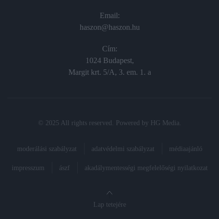
Email:
haszon@haszon.hu
Cím:
1024 Budapest,
Margit krt. 5/A, 3. em. 1. a
© 2025 All rights reserved. Powered by
HG Media
.
moderálási szabályzat
adatvédelmi szabályzat
médiaajánló
impresszum
ászf
akadálymentességi megfelelőségi nyilatkozat
Lap tetejére