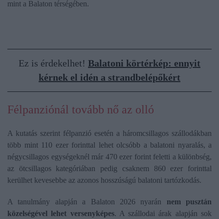
mint a Balaton térségében.
Ez is érdekelhet!
Balatoni körtérkép: ennyit
kérnek el idén a strandbelépőkért
Félpanziónál tovább nő az olló
A kutatás szerint félpanzió esetén a háromcsillagos szállodákban
több mint 110 ezer forinttal lehet olcsóbb a balatoni nyaralás, a
négycsillagos egységeknél már 470 ezer forint feletti a különbség,
az ötcsillagos kategóriában pedig csaknem 860 ezer forinttal
kerülhet kevesebbe az azonos hosszúságú balatoni tartózkodás.
A tanulmány alapján a Balaton 2026 nyarán
nem pusztán
közelségével lehet versenyképes
. A szállodai árak alapján sok