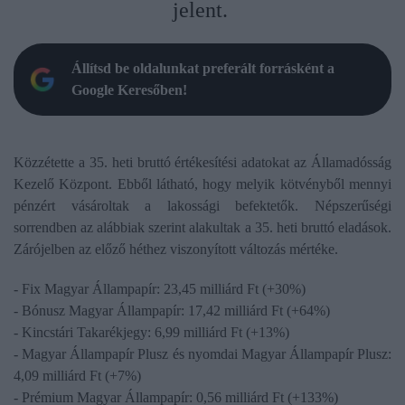
jelent.
Állítsd be oldalunkat preferált forrásként a
Google Keresőben!
Közzétette a 35. heti bruttó értékesítési adatokat az Államadósság
Kezelő Központ. Ebből látható, hogy melyik kötvényből mennyi
pénzért vásároltak a lakossági befektetők. Népszerűségi
sorrendben az alábbiak szerint alakultak a 35. heti bruttó eladások.
Zárójelben az előző héthez viszonyított változás mértéke.
- Fix Magyar Állampapír: 23,45 milliárd Ft (+30%)
- Bónusz Magyar Állampapír: 17,42 milliárd Ft (+64%)
- Kincstári Takarékjegy: 6,99 milliárd Ft (+13%)
- Magyar Állampapír Plusz és nyomdai Magyar Állampapír Plusz:
4,09 milliárd Ft (+7%)
- Prémium Magyar Állampapír: 0,56 milliárd Ft (+133%)