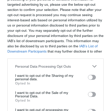
targeted advertising by us, please use the below opt-out
section to confirm your selection. Please note that after your
állampapír
befektetés
fixmáp
bmáp
ákk
opt-out request is processed you may continue seeing
interest-based ads based on personal information utilized by
pénz
us or personal information disclosed to third parties prior to
your opt-out. You may separately opt-out of the further
disclosure of your personal information by third parties on the
IAB’s list of downstream participants. This information may
also be disclosed by us to third parties on the
IAB’s List of
Downstream Participants
that may further disclose it to other
third parties.
Please note that this website/app uses one or more Google
Personal Data Processing Opt Outs
services and may gather and store information including but
not limited to your visit or usage behaviour. You may click to
I want to opt-out of the Sharing of my
personal data.
grant or deny consent to Google and its third-party tags to
Opted In
use your data for below specified purposes in below Google
consent section.
I want to opt-out of the Sale of my
Personal Data.
Opted In
I want to opt-out of processing my