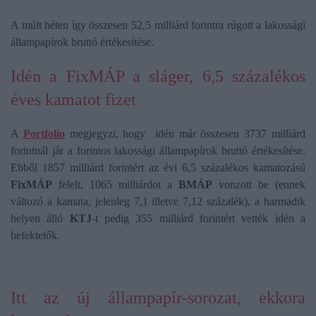
A múlt héten így összesen 52,5 milliárd forintra rúgott a lakossági
állampapírok bruttó értékesítése.
Idén a FixMÁP a sláger, 6,5 százalékos
éves kamatot fizet
A
Portfolio
megjegyzi, hogy idén már összesen 3737 milliárd
forintnál jár a forintos lakossági állampapírok bruttó értékesítése.
Ebből 1857 milliárd forintért az évi 6,5 százalékos kamatozású
FixMÁP
felelt, 1065 milliárdot a
BMÁP
vonzott be (ennek
változó a kamata, jelenleg 7,1 illetve 7,12 százalék), a harmadik
helyen álló
KTJ
-t pedig 355 milliárd forintért vették idén a
befektetők.
Itt az új állampapír-sorozat, ekkora