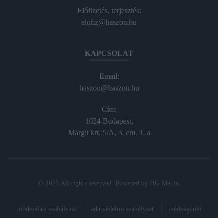
Előfizetés, terjesztés:
elofiz@haszon.hu
KAPCSOLAT
Email:
haszon@haszon.hu
Cím:
1024 Budapest,
Margit krt. 5/A, 3. em. 1. a
© 2025 All rights reserved. Powered by
HG Media
.
moderálási szabályzat
adatvédelmi szabályzat
médiaajánló