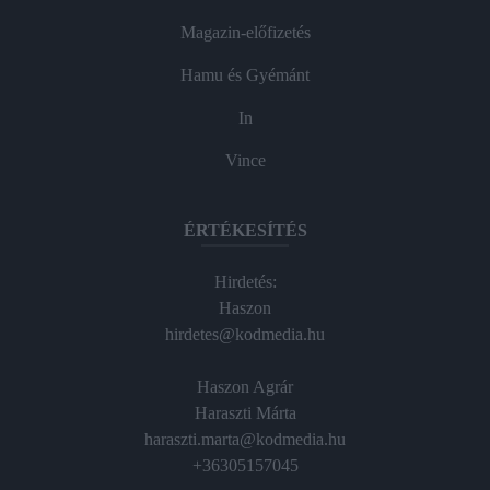
Magazin-előfizetés
Hamu és Gyémánt
In
Vince
ÉRTÉKESÍTÉS
Hirdetés:
Haszon
hirdetes@kodmedia.hu
Haszon Agrár
Haraszti Márta
haraszti.marta@kodmedia.hu
+36305157045