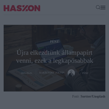
PÉNZ
Újra elkezdtünk állampapírt
venni, ezek a legkapósabbak
KARÁCSONY ZOLTÁN
2025-09-03
PÉNZ
Fotó:
Sortter/Unsplash