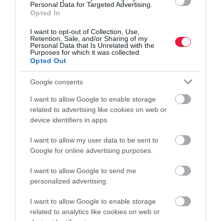
Personal Data for Targeted Advertising.
Opted In
I want to opt-out of Collection, Use,
Retention, Sale, and/or Sharing of my
Personal Data that Is Unrelated with the
Purposes for which it was collected.
Opted Out
Google consents
I want to allow Google to enable storage
related to advertising like cookies on web or
device identifiers in apps.
I want to allow my user data to be sent to
NYUGDÍJ
Google for online advertising purposes.
Tévhitek, amivel tönkreteheted a saját nyugdíjadat
I want to allow Google to send me
Sokan hajlamosak struccpolitikát folytatni, ha az időskori
personalized advertising.
pénzügyekről van szó, ám a „fiatal vagyok még” és az „úgysem
I want to allow Google to enable storage
érem meg” típusú tévhitek egyenes utat jelentenek a jövőbeni
related to analytics like cookies on web or
anyagi csődhöz.