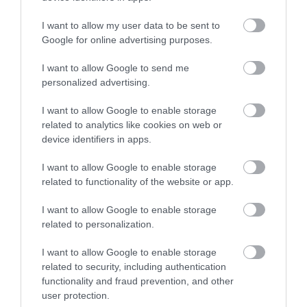
I want to allow my user data to be sent to
Google for online advertising purposes.
I want to allow Google to send me
personalized advertising.
I want to allow Google to enable storage
related to analytics like cookies on web or
device identifiers in apps.
I want to allow Google to enable storage
VENDÉGLÁTÁS
related to functionality of the website or app.
Hungaroring 2026: ilyen árakra számíthatnak idén
I want to allow Google to enable storage
a fanok
related to personalization.
Július utolsó hétvégéjén 40. alkalommal bőgnek fel a motorok a
I want to allow Google to enable storage
Hungaroringen, az érdeklődés viszont változatlan. Péntekre és
related to security, including authentication
szombatra még találhatunk jegyeket, a vasárnap azonban már
functionality and fraud prevention, and other
user protection.
régóta teltház.