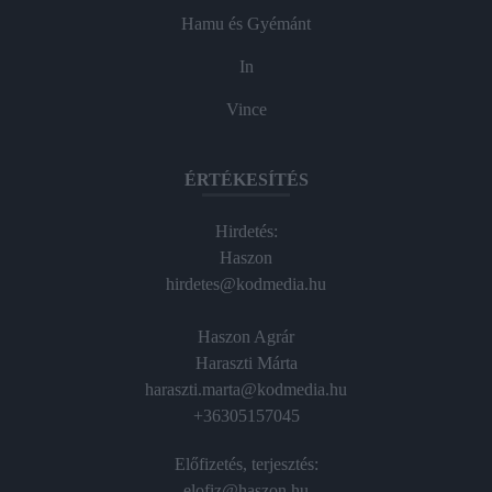
Hamu és Gyémánt
In
Vince
ÉRTÉKESÍTÉS
Hirdetés:
Haszon
hirdetes@kodmedia.hu
Haszon Agrár
Haraszti Márta
haraszti.marta@kodmedia.hu
+36305157045
Előfizetés, terjesztés:
elofiz@haszon.hu