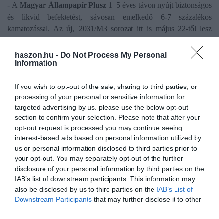
- A
Magyar Állampapír Plusz
1–5 éves távon nyújt biztonságos
és likvid befektetést, sávosan emelkedő 6-7 százalékos
kamatozással. Az új, 2031/M3 sorozat itt is május 22-től lesz
kapható, a régi, magasabb kamatozású 2031/M2 pedig május 21-
ig kapható.
haszon.hu -
Do Not Process My Personal
Information
- A
MÁP Plusz nyomdai
változata 5-6,25 százalék közötti
sávban emelkedik majd az öt év során.
If you wish to opt-out of the sale, sharing to third parties, or
- Az egy- és kétéves
Kincstári Takarékjegy
kamata 5 és 5,5
processing of your personal or sensitive information for
százalékra csökken.
targeted advertising by us, please use the below opt-out
section to confirm your selection. Please note that after your
opt-out request is processed you may continue seeing
interest-based ads based on personal information utilized by
us or personal information disclosed to third parties prior to
Olvasd el ezt is!
your opt-out. You may separately opt-out of the further
disclosure of your personal information by third parties on the
Pénzlekötés három hónapra? Itt tartanak a vonzó
IAB’s list of downstream participants. This information may
betéti kamatok
also be disclosed by us to third parties on the
IAB’s List of
Jó befektetés a garázs Budapesten?
Downstream Participants
that may further disclose it to other
A Revolutra is figyel a NAV, így kell adózni a
third parties.
befektetések után