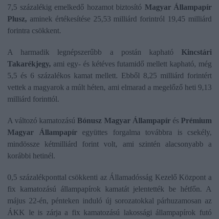
7,5 százalékig emelkedő hozamot biztosító
Magyar Állampapír
Plusz,
aminek értékesítése 25,53 milliárd forintról 19,45 milliárd
forintra csökkent.
A harmadik legnépszerűbb a postán kapható
Kincstári
Takarékjegy,
ami egy- és kétéves futamidő mellett kapható, még
5,5 és 6 százalékos kamat mellett. Ebből 8,25 milliárd forintért
vettek a magyarok a múlt héten, ami elmarad a megelőző heti 9,13
milliárd forinttól.
A változó kamatozású
Bónusz Magyar Állampapír
és
Prémium
Magyar Állampapír
együttes forgalma továbbra is csekély,
mindössze kétmilliárd forint volt, ami szintén alacsonyabb a
korábbi hetinél.
0,5 százalékponttal csökkenti az Államadósság Kezelő Központ a
fix kamatozású állampapírok kamatát jelentették be hétfőn. A
május 22-én, pénteken induló új sorozatokkal párhuzamosan az
ÁKK le is zárja a fix kamatozású lakossági állampapírok futó