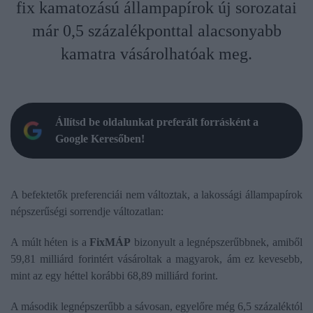
fix kamatozású állampapírok új sorozatai
már 0,5 százalékponttal alacsonyabb
kamatra vásárolhatóak meg.
Állítsd be oldalunkat preferált forrásként a
Google Keresőben!
A befektetők preferenciái nem változtak, a lakossági állampapírok
népszerűségi sorrendje változatlan:
A múlt héten is a
FixMÁP
bizonyult a legnépszerűbbnek, amiből
59,81 milliárd forintért vásároltak a magyarok, ám ez kevesebb,
mint az egy héttel korábbi 68,89 milliárd forint.
A második legnépszerűbb a sávosan, egyelőre még 6,5 százaléktól