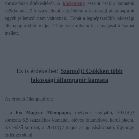
sorozatának értékesítését. A
közlemény
szerint csak a kamatok
csökkennek 0,5 százalékkal, egyébként a lakossági állampapírok
egyéb jellemzői nem változnak. Tehát a legnépszerűbb lakossági
állampapírokból május 21-ig vásárolhatunk a magasabb kamat
mellett.
Ez is érdekelhet!
Számolj! Csökken több
lakossági állampapír kamata
Az érintett állampapírok:
- a
Fix Magyar Állampapír,
melynek legújabb, 2031/Q3
sorozata 6,5 százalékos kamattal, ötéves futamidővel kerül piacra.
Az előző sorozat, a 2031/Q2 május 21-ig vásárolható, úgyhogy
érdemes sietni.