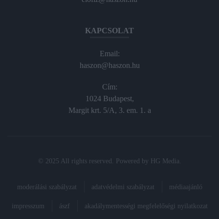
KAPCSOLAT
Email:
haszon@haszon.hu
Cím:
1024 Budapest,
Margit krt. 5/A, 3. em. 1. a
© 2025 All rights reserved. Powered by
HG Media
.
moderálási szabályzat
adatvédelmi szabályzat
médiaajánló
impresszum
ászf
akadálymentességi megfelelőségi nyilatkozat