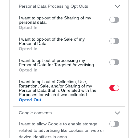
Please note that this website/app uses one or more Google
Personal Data Processing Opt Outs
services and may gather and store information including but
not limited to your visit or usage behaviour. You may click to
I want to opt-out of the Sharing of my
befektetés
fixmáp
állampapír
pénzügyek
ákk
personal data.
grant or deny consent to Google and its third-party tags to
Opted In
use your data for below specified purposes in below Google
consent section.
I want to opt-out of the Sale of my
Personal Data.
Opted In
I want to opt-out of processing my
Personal Data for Targeted Advertising.
Opted In
I want to opt-out of Collection, Use,
Retention, Sale, and/or Sharing of my
Personal Data that Is Unrelated with the
Purposes for which it was collected.
Opted Out
Google consents
I want to allow Google to enable storage
related to advertising like cookies on web or
device identifiers in apps.