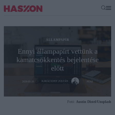
ÁLLAMPAPÍR
Ennyi állampapírt vettünk a
kamatcsökkentés bejelentése
előtt
KARÁCSONY ZOLTÁN
2026-05-20
PÉNZ
Fotó:
Austin Distel/Unsplash