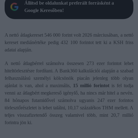
Állítsd be oldalunkat preferált forrásként a
Google Keresőben!
A nettó átlagkereset 546 000 forint volt 2026 márciusában, a nettó
kereset mediánértéke pedig 432 100 forintot tett ki a KSH friss
adatai alapján.
A nettó átlagbérrel számolva összesen 273 ezer forintot lehet
hiteltörlesztésre fordítani. A Bank360 kalkulációi alapján a szabad
felhasználású személyi kölcsönök piacán jelenleg több olyan
ajánlat is van, ahol a maximális,
15 millió forintot
is fel tudja
venni az átlagbért megkereső igénylő, ha nincs már hitel a nevén.
84 hónapos futamidővel számolva ugyanis 247 ezer forintos
törlesztőrészletet is lehet találni, 10,17 százalékos THM mellett. A
teljes visszafizetendő összeg valamivel több, mint 20,7 millió
forintra jön ki.