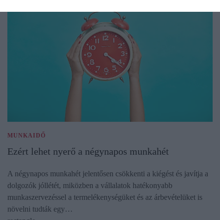
MUNKAIDŐ
Ezért lehet nyerő a négynapos munkahét
A négynapos munkahét jelentősen csökkenti a kiégést és javítja a
dolgozók jóllétét, miközben a vállalatok hatékonyabb
munkaszervezéssel a termelékenységüket és az árbevételüket is
növelni tudták egy…