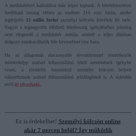
A mediánbérrel kalkulálva más képet kapunk. A hiteltörlesztésre
fordítható összeg ebben az esetben 216 ezer forint, amibe
legfeljebb
13 millió forint
személyi kölcsön felvétele fér bele.
Vagyis a legnagyobb elérhető hitelösszeg igényléséhez jelenleg
nem elegendő a mediánbér nettója, aminél a teljes állásban
dolgozó munkavállalók fele kevesebbet visz haza.
Ha az átlagosnál alacsonyabb jövedelemmel rendelkezők
mindenképp szabad felhasználású hitelt szeretnének igénybe
venni, a rövidebb futamidejű személyi kölcsön helyett
választhatnak szabad felhasználású jelzáloghitelt is. A számítás
erről
itt olvasható.
Ez is érdekelhet!
Személyi kölcsön online
akár 7 percen belül? Így működik