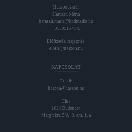
Haszon Agrár
Haraszti Márta
haraszti.marta@kodmedia.hu
+36305157045
Előfizetés, terjesztés:
elofiz@haszon.hu
KAPCSOLAT
Email:
haszon@haszon.hu
Cím:
1024 Budapest,
Margit krt. 5/A, 3. em. 1. a