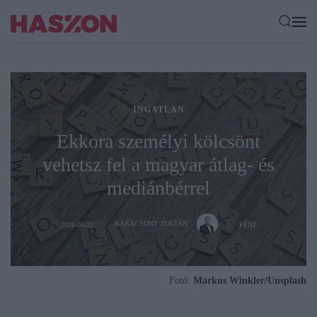
INGATLAN
Ekkora személyi kölcsönt
vehetsz fel a magyar átlag- és
mediánbérrel
KARÁCSONY ZOLTÁN
2026-05-22
PÉNZ
Fotó:
Markus Winkler/Unsplash