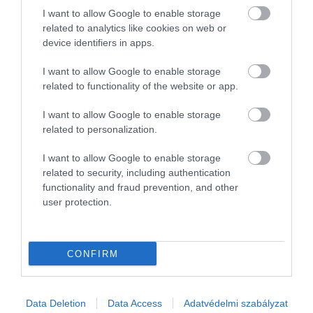
Szorít az idő: több száz hirdetésben keresnek
I want to allow Google to enable storage
tanítókat az iskolák
related to analytics like cookies on web or
device identifiers in apps.
Alig 30 nap maradt a nyári szünetből, de a hazai közoktatásban
I want to allow Google to enable storage
riasztóak a statisztikák: csak tanítóból 574 álláshely áll üresen,
related to functionality of the website or app.
miközben a teljes rendszerszintű pedagógushiány már több ezer…
I want to allow Google to enable storage
related to personalization.
I want to allow Google to enable storage
related to security, including authentication
functionality and fraud prevention, and other
user protection.
CONFIRM
Data Deletion
Data Access
Adatvédelmi szabályzat