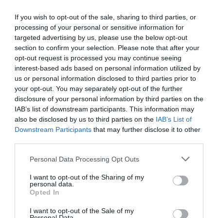
kölcsönt? Így juthatsz egyszerűen a
pénzedhez
If you wish to opt-out of the sale, sharing to third parties, or
processing of your personal or sensitive information for
Személyi kölcsönt vennél fel? Ezek a bankok
targeted advertising by us, please use the below opt-out
engedékenyebbek
section to confirm your selection. Please note that after your
Ennyi a törlesztője 5 millió forint személyi
opt-out request is processed you may continue seeing
interest-based ads based on personal information utilized by
kölcsönnek
us or personal information disclosed to third parties prior to
your opt-out. You may separately opt-out of the further
disclosure of your personal information by third parties on the
IAB’s list of downstream participants. This information may
hitel
személyi kölcsön
fizetés
bér
átlagbér
also be disclosed by us to third parties on the
IAB’s List of
Downstream Participants
that may further disclose it to other
third parties.
Please note that this website/app uses one or more Google
Personal Data Processing Opt Outs
services and may gather and store information including but
not limited to your visit or usage behaviour. You may click to
I want to opt-out of the Sharing of my
personal data.
grant or deny consent to Google and its third-party tags to
Opted In
use your data for below specified purposes in below Google
consent section.
I want to opt-out of the Sale of my
Personal Data.