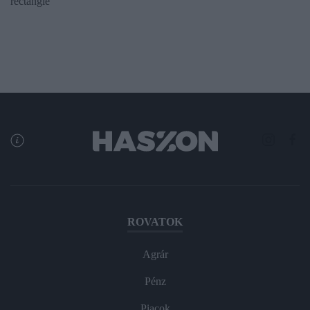
rectangle
ROVATOK
Agrár
Pénz
Piacok