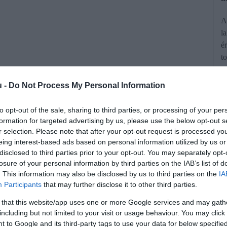
A
l
é
t
u -
Do Not Process My Personal Information
to opt-out of the sale, sharing to third parties, or processing of your per
formation for targeted advertising by us, please use the below opt-out s
r selection. Please note that after your opt-out request is processed y
ek fel a magyarok személyi kölcsönt
eing interest-based ads based on personal information utilized by us or
disclosed to third parties prior to your opt-out. You may separately opt-
lül az előző év azonos időszakának
losure of your personal information by third parties on the IAB’s list of
. This information may also be disclosed by us to third parties on the
IA
g soha nem mért ilyen magas havi
Participants
that may further disclose it to other third parties.
eget.
 that this website/app uses one or more Google services and may gath
including but not limited to your visit or usage behaviour. You may click 
 to Google and its third-party tags to use your data for below specifi
rált forrásként a Google Keresőben!