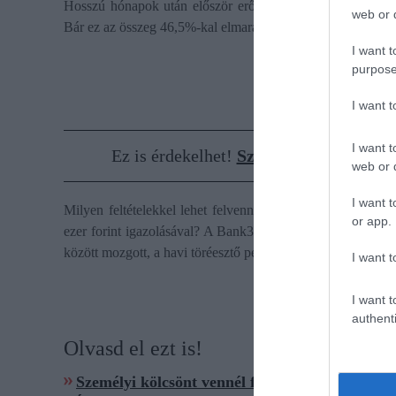
Hosszú hónapok után először erőre kapott a Munkáshitel i
web or d
Bár ez az összeg 46,5%-kal elmaradt a tavalyi év azonos idő
I want t
purpose
I want 
I want t
Ez is érdekelhet!
Személyi kölcsön onl
web or d
I want t
Milyen feltételekkel lehet felvenni 5 millió forint személ
or app.
ezer forint igazolásával? A Bank360.hu korábban ezt is
me
között mozgott, a havi töréesztő pedig 92-93 000 forint közö
I want t
I want t
authenti
Olvasd el ezt is!
Személyi kölcsönt vennél fel? Ezek a bankok