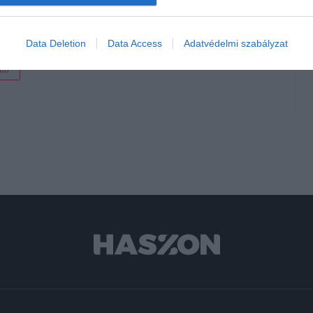
nline
százalék kamatkülönbség
Data Deletion
Data Access
Adatvédelmi szabályzat
nb