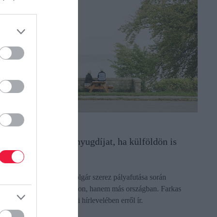
YUGDÍJ
gy állapítják meg a nyugdíjat, ha külföldön is
olgoztál
gyre több magyar állampolgár szerez pályafutása során
iztosítási időt nemcsak itthon, hanem más országban. Farkas
ndrás nyugdíjszakértő heti hírlevelében erről ír.
ectangle