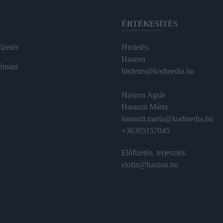
A
ÉRTÉKESÍTÉS
izetés
Hirdetés:
Haszon
émánt
hirdetes@kodmedia.hu
Haszon Agrár
Haraszti Márta
haraszti.marta@kodmedia.hu
+36305157045
Előfizetés, terjesztés:
elofiz@haszon.hu