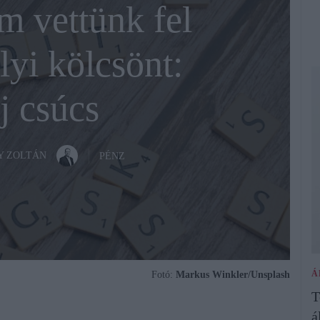
 vettünk fel
yi kölcsönt:
új csúcs
Y ZOLTÁN
PÉNZ
Á
Fotó:
Markus Winkler/Unsplash
T
á