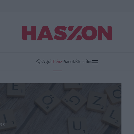
Agrár
Pénz
Piacok
Életstílus
NZ