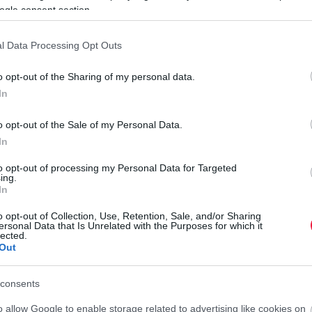
ogle consent section.
l Data Processing Opt Outs
nt 2026 márciusában 121,2 milliárd forint volt az új
kal haladta meg a tavaly márciusi 90,84 milliárd forintos
o opt-out of the Sharing of my personal data.
dménye. A volumen mellett a darabszám is jelentősen
In
se 21,6%-kal múlta felül a tavalyi év azonos időszakában
o opt-out of the Sale of my Personal Data.
In
nt
volt, ami 9,8%-os emelkedést jelent a tavaly márciusi 3
to opt-out of processing my Personal Data for Targeted
ing.
N
In
Í
tel is
o opt-out of Collection, Use, Retention, Sale, and/or Sharing
d
ersonal Data that Is Unrelated with the Purposes for which it
lected.
Out
n kihelyezésre, ami
30%-os emelkedést
jelent a tavalyi év
E
lt eredmény a konstrukció legmagasabb volumene volt az
b
consents
A
r
o allow Google to enable storage related to advertising like cookies on