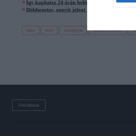
Így kaphatsz 24 órán belül személyi kölcsönt o
Döbbenetes, ennyit jelent lakáshitelnél a 0,1 
pénz
hitel
pénzügyek
személyi kölcsön
m
Feliratkozás