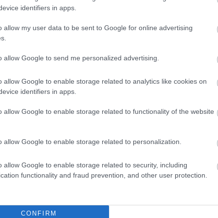
s, amelynek márciusi volumene 11,34 milliárd forint volt.
evice identifiers in apps.
szakában kihelyezett 21,20 milliárd forinttól.
o allow my user data to be sent to Google for online advertising
s.
to allow Google to send me personalized advertising.
o allow Google to enable storage related to analytics like cookies on
ine akár 7 percen belül? Így működik
evice identifiers in apps.
o allow Google to enable storage related to functionality of the website
yi kölcsönt 72 hónapos futamidőre, legalább havi nettó 450
gnézte
. A legjobb ajánlatok THM-je 10.49-10.60 százalék
tt.
o allow Google to enable storage related to personalization.
o allow Google to enable storage related to security, including
cation functionality and fraud prevention, and other user protection.
 engedékenyebbek
CONFIRM