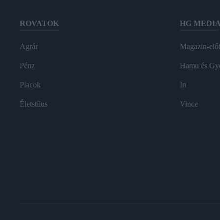
ROVATOK
HG MEDI
Agrár
Magazin-előf
Pénz
Hamu és Gy
Piacok
In
Életstílus
Vince