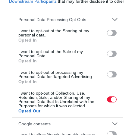
Downstream Participants
that may further disclose it to other
még nem állnak rendelkezésre, várható, hogy ezzel a
third parties.
teljesítménnyel a hazai bankpiaci szereplők ismét kiemelkednek az
Please note that this website/app uses one or more Google
Personal Data Processing Opt Outs
EU mezőnyéből. Az utolsó, 2021. II. negyedévi adatok szerint
services and may gather and store information including but
mindenesetre a magyarországi bankok tőkearányos
not limited to your visit or usage behaviour. You may click to
I want to opt-out of the Sharing of my
jövedelmezősége volt – immár nem először – a legmagasabb
personal data.
grant or deny consent to Google and its third-party tags to
Opted In
Európában.
use your data for below specified purposes in below Google
consent section.
I want to opt-out of the Sale of my
A hazai pénzügyi rendszer valamennyi tagja biztonságosan,
Personal Data.
Opted In
folyamatosan szolgálja ki ügyfeleit. Abban a megszokott rendben,
ahogy ezt tette és teszi a koronavírus-járvány vagy éppen az
I want to opt-out of processing my
Personal Data for Targeted Advertising.
orosz–ukrán háború idején is. Az MNB pedig – törvényi
Opted In
kötelezettségének eleget téve – folyamatosan ellátja a hazai
pénzügyi rendszer üzleti megbízhatósági (prudenciális),
I want to opt-out of Collection, Use,
Retention, Sale, and/or Sharing of my
pénzforgalmi és fogyasztóvédelmi felügyeletét is – szögezte le a
Personal Data that Is Unrelated with the
jegyban
k. (Forrás: a
vg.hu
összeállítása)
Purposes for which it was collected.
Opted Out
Google consents
orosz-ukrán háború
bankszektor
biztonság
I want to allow Google to enable storage