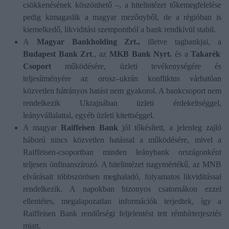
csökkenésének köszönhető –, a hitelintézet tőkemegfelelése
pedig kimagaslik a magyar mezőnyből, de a régióban is
kiemelkedő, likviditási szempontból a bank rendkívül stabil.
A
Magyar Bankholding Zrt.,
illetve tagbankjai, a
Budapest Bank Zrt
., az
MKB Bank Nyrt.
és a
Takarék
Csoport
működésére, üzleti tevékenységére és
teljesítményére az orosz–ukrán konfliktus várhatóan
közvetlen hátrányos hatást nem gyakorol. A bankcsoport nem
rendelkezik Ukrajnában üzleti érdekeltséggel,
leányvállalattal, egyéb üzleti kitettséggel.
A magyar
Raiffeisen Bank
jól tőkésített, a jelenleg zajló
háború nincs közvetlen hatással a működésére, mivel a
Raiffeisen-csoportban minden leánybank országonként
teljesen önfinanszírozó. A hitelintézet nagymértékű, az MNB
elvárásait többszörösen meghaladó, folyamatos likviditással
rendelkezik. A napokban bizonyos csatornákon ezzel
ellentétes, megalapozatlan információk terjedtek, így a
Raiffeisen Bank rendőrségi feljelentést tett rémhírterjesztés
miatt.