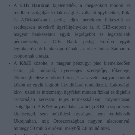
A
CIB Banknál
kijelentették, a megszokott módon és
rendben szolgálják ki lakossági és vállalati ügyfeleiket, fióki
és ATM-hálózatuk pedig teljes mértékben felkészült az
esetlegesen növekvő ügyféligényekre is. A CIB-csoport a
magyar bankszektor egyik legrégebbi és legstabilabb
pénzintézete, a CIB Bank pedig Európa egyik
legtőkeerősebb bankcsoportjának, az olasz Intesa Sanpaolo-
csoportnak a tagja.
A
K&H
közölte, a magyar pénzügyi piac kiemelkedően
stabil, jól működő, nyereséges szereplője, tőkeereje,
tőkemegfelelése rendkívül erős, és a vezető magyar bankok
között az egyik legjobb likviditással rendelkezik. Lakossági,
kkv-, üzleti és intézményi ügyfeleit minden fizikai és digitális
csatornáján keresztül teljes termékskálával, folyamatosan
szolgálja ki. A K&H anyavállalata, a belga KBC-csoport sem
kitettséggel, sem működési egységgel nem rendelkezik
Ukrajnában, míg Oroszországban nagyon alacsonnyal,
mintegy 50 millió euróval, melyből 2,8 millió hitel.