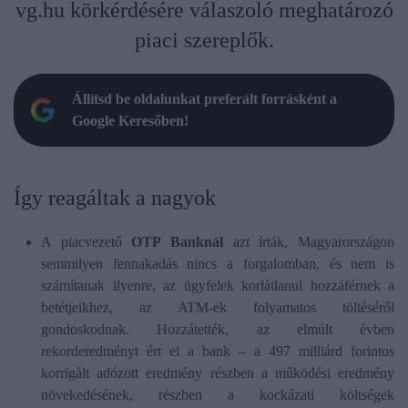
vg.hu körkérdésére válaszoló meghatározó
piaci szereplők.
Állítsd be oldalunkat preferált forrásként a
Google Keresőben!
Így reagáltak a nagyok
A piacvezető
OTP Banknál
azt írták, Magyarországon
semmilyen fennakadás nincs a forgalomban, és nem is
számítanak ilyenre, az ügyfelek korlátlanul hozzáférnek a
betétjeikhez, az ATM-ek folyamatos töltéséről
gondoskodnak. Hozzátették, az elmúlt évben
rekorderedményt ért el a bank – a 497 milliárd forintos
korrigált adózott eredmény részben a működési eredmény
növekedésének, részben a kockázati költségek