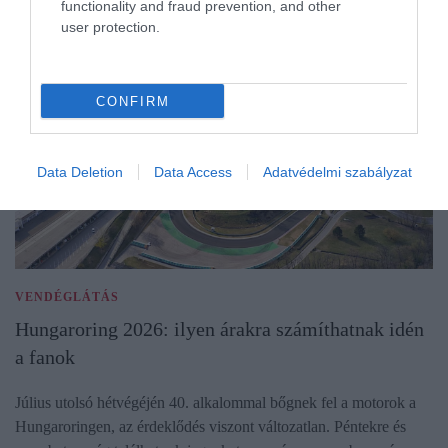
functionality and fraud prevention, and other
user protection.
CONFIRM
Data Deletion
Data Access
Adatvédelmi szabályzat
VENDÉGLÁTÁS
Hungaroring 2026: ilyen árakra számíthatnak idén
a fanok
Július utolsó hétvégéjén 40. alkalommal bőgnek fel a motorok a
Hungaroringen, az érdeklődés viszont változatlan. Péntekre és