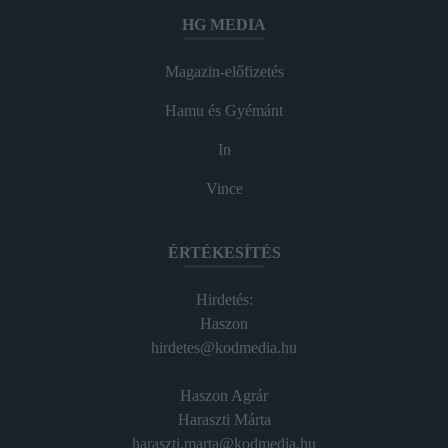
HG MEDIA
Magazin-előfizetés
Hamu és Gyémánt
In
Vince
ÉRTÉKESÍTÉS
Hirdetés:
Haszon
hirdetes@kodmedia.hu
Haszon Agrár
Haraszti Márta
haraszti.marta@kodmedia.hu