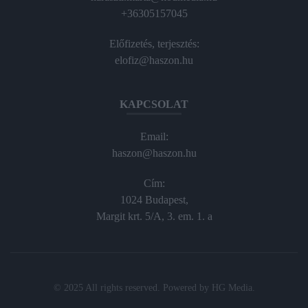
+36305157045
Előfizetés, terjesztés:
elofiz@haszon.hu
KAPCSOLAT
Email:
haszon@haszon.hu
Cím:
1024 Budapest,
Margit krt. 5/A, 3. em. 1. a
© 2025 All rights reserved. Powered by
HG Media
.