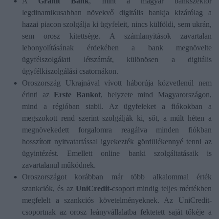
A
Gránit Bank
, mint a magyar bankszektor
legdinamikusabban növekvő digitális bankja kizárólag a
hazai piacon szolgálja ki ügyfeleit, nincs külföldi, sem ukrán,
sem orosz kitettsége. A számlanyitások zavartalan
lebonyolításának érdekében a bank megnövelte
ügyfélszolgálati létszámát, különösen a digitális
ügyfélkiszolgálási csatornákon.
Oroszország Ukrajnával vívott háborúja közvetlenül nem
érinti az
Erste Bankot
, helyzete mind Magyarországon,
mind a régióban stabil. Az ügyfeleket a fiókokban a
megszokott rend szerint szolgálják ki, sőt, a múlt héten a
megnövekedett forgalomra reagálva minden fiókban
hosszított nyitvatartással igyekezték gördülékennyé tenni az
ügyintézést. Emellett online banki szolgáltatásaik is
zavartalanul működnek.
Oroszországot korábban már több alkalommal érték
szankciók, és az
UniCredit-
csoport mindig teljes mértékben
megfelelt a szankciós követelményeknek. Az UniCredit-
csoportnak az orosz leányvállalatba fektetett saját tőkéje a