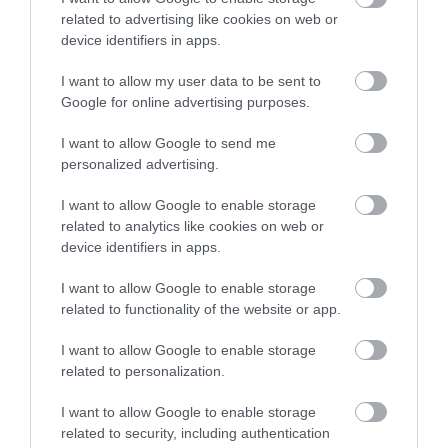
szankciók
stabilitás
ügyfél
otp bank
related to advertising like cookies on web or
raiffeisen bank
erste bank
k&h
unicredit
mnb
device identifiers in apps.
mkb bank
takarékbank
budapest bank
I want to allow my user data to be sent to
Google for online advertising purposes.
magyar bankholding zrt
cib bank
gránit bank
I want to allow Google to send me
personalized advertising.
I want to allow Google to enable storage
related to analytics like cookies on web or
device identifiers in apps.
I want to allow Google to enable storage
related to functionality of the website or app.
I want to allow Google to enable storage
related to personalization.
I want to allow Google to enable storage
related to security, including authentication