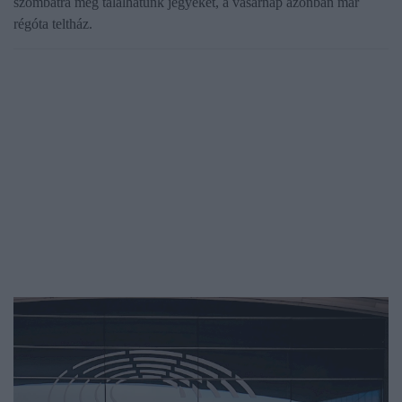
szombatra még találhatunk jegyeket, a vasárnap azonban már
régóta teltház.