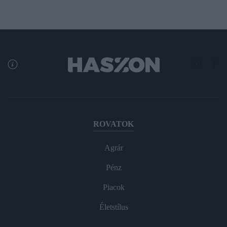
ROVATOK
Agrár
Pénz
Piacok
Életstílus