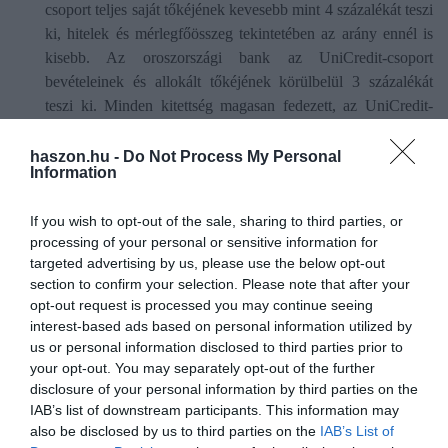
csoport teljes saját tőkéjének kevesebb mint 4 százalékát teszi
ki, hitelek és mérlegfőösszeg tekintetében az arány ennél is
kisebb. Az oroszországi bank az UniCredit-csoport
bevételeinek és allokált tőkéjének körülbelül 3 százalékát
teszi ki. Minden kitettség magasan fedezett, az UniCredit-
csoport orosz leányvállalatának mérlege likvid és
önfinanszírozott. Az
UniCredit Bank Hungary
Zrt. érdemi
haszon.hu -
Do Not Process My Personal
Information
kitettséggel nem rendelkezik Oroszországban, így a
konfliktus és a szankciók a bank működésére nincsenek
If you wish to opt-out of the sale, sharing to third parties, or
közvetlen hatással.
processing of your personal or sensitive information for
targeted advertising by us, please use the below opt-out
A jegybank válasza
section to confirm your selection. Please note that after your
opt-out request is processed you may continue seeing
A bankszektor főbb tavalyi éves üzleti mutatóiról szóló adatai
interest-based ads based on personal information utilized by
alapján a magyar bankok egyedi szinten még a koronavírus-
us or personal information disclosed to third parties prior to
your opt-out. You may separately opt-out of the further
járványt megelőző 2019-es évhez képest is 10 százalékkal
disclosure of your personal information by third parties on the
növelték nyereségüket. A csoporttagokkal együtt számított
IAB’s list of downstream participants. This information may
(konszolidált) profitja soha nem látott történelmi rekordot jelent
also be disclosed by us to third parties on the
IAB’s List of
Magyarországon, és bár a 2021. évi hasonló európai uniós adatok