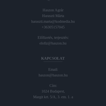
Haszon Agrár
Haraszti Márta
haraszti.marta@kodmedia.hu
+36305157045
Előfizetés, terjesztés:
elofiz@haszon.hu
KAPCSOLAT
Email:
haszon@haszon.hu
Cím:
1024 Budapest,
Margit krt. 5/A, 3. em. 1. a