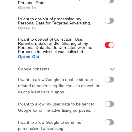
Personal Data.
Opted In
Olvasd el ezt is!
I want to opt-out of processing my
Personal Data for Targeted Advertising.
Betétbe tennéd a pénzed? Így csábítanak most a
Opted In
bankok
I want to opt-out of Collection, Use,
Új állampapír jön, ekkora kamattal
Retention, Sale, and/or Sharing of my
Befektetésnek vették a 77 millió forintos
Personal Data that Is Unrelated with the
Purposes for which it was collected.
szarvasmarhát
Opted Out
Google consents
pénz
befektetés
befektetési alap
bamosz
I want to allow Google to enable storage
related to advertising like cookies on web or
device identifiers in apps.
I want to allow my user data to be sent to
Google for online advertising purposes.
I want to allow Google to send me
personalized advertising.