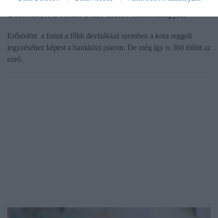
Belehúzott a forint a hét utolsó munkanapján
Erősödött a forint a főbb devizákkal szemben a kora reggeli
jegyzéséhez képest a bankközi piacon. De még így is 360 fölött az
euró.