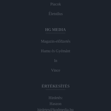
Piacok
Életstílus
HG MEDIA
Magazin-előfizetés
Hamu és Gyémánt
In
Vince
ÉRTÉKESÍTÉS
Hirdetés:
Haszon
hirdetes@kodmedia.hu