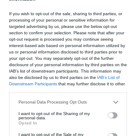
online felületeken.
If you wish to opt-out of the sale, sharing to third parties, or
Tartós Befektetési Számlán (TBSZ), amin 5 év után a hozam
processing of your personal or sensitive information for
adómentes, 3 év után pedig kedvezményes adózás érhető el.
targeted advertising by us, please use the below opt-out
section to confirm your selection. Please note that after your
Milyen költségekkel kell számolni?
opt-out request is processed you may continue seeing
interest-based ads based on personal information utilized by
alapkezelési díj (éves, %-os költség),
us or personal information disclosed to third parties prior to
esetenként vételi vagy visszaváltási díj,
your opt-out. You may separately opt-out of the further
ritkábban sikerdíj.
disclosure of your personal information by third parties on the
IAB’s list of downstream participants. This information may
Ezek a fontos tudnivalók mindig megtalálhatók az alap KIID
also be disclosed by us to third parties on the
IAB’s List of
(Kiemelt Befektetői Információk) dokumentumában.
Downstream Participants
that may further disclose it to other
third parties.
Fontos megjegyeznünk, hogy a cikkünkben szereplő információk
Please note that this website/app uses one or more Google
Personal Data Processing Opt Outs
tájékoztató jellegűek, és nem minősülnek befektetési tanácsnak. A
services and may gather and store information including but
pénzügyi döntések meghozatala előtt minden esetben javasolt az
not limited to your visit or usage behaviour. You may click to
I want to opt-out of the Sharing of my
personal data.
egyéni körülmények mérlegelése és szakértő bevonása.
grant or deny consent to Google and its third-party tags to
Opted In
use your data for below specified purposes in below Google
consent section.
I want to opt-out of the Sale of my