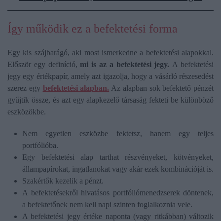
Így működik ez a befektetési forma
Egy kis szájbarágó, aki most ismerkedne a befektetési alapokkal.
Először egy definíció,
mi is az a befektetési jegy.
A befektetési
jegy egy értékpapír, amely azt igazolja, hogy a vásárló részesedést
szerez egy
befektetési alapban.
Az alapban sok befektető pénzét
gyűjtik össze, és azt egy alapkezelő társaság fekteti be különböző
eszközökbe.
Nem egyetlen eszközbe fektetsz, hanem egy teljes
portfólióba.
Egy befektetési alap tarthat részvényeket, kötvényeket,
állampapírokat, ingatlanokat vagy akár ezek kombinációját is.
Szakértők kezelik a pénzt.
A befektetésekről hivatásos portfóliómenedzserek döntenek,
a befektetőnek nem kell napi szinten foglalkoznia vele.
A befektetési jegy értéke naponta (vagy ritkábban) változik