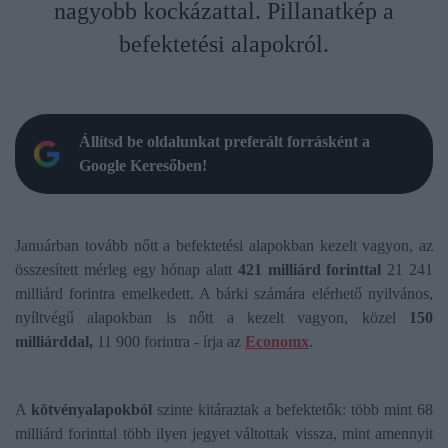
nagyobb kockázattal. Pillanatkép a
befektetési alapokról.
Állítsd be oldalunkat preferált forrásként a
Google Keresőben!
Januárban tovább nőtt a befektetési alapokban kezelt vagyon, az
összesített mérleg egy hónap alatt
421 milliárd forinttal
21 241
milliárd forintra emelkedett. A bárki számára elérhető nyilvános,
nyíltvégű alapokban is nőtt a kezelt vagyon, közel
150
milliárddal,
11 900 forintra - írja az
Economx
.
A
kötvényalapokból
szinte kitáraztak a befektetők: több mint 68
milliárd forinttal több ilyen jegyet váltottak vissza, mint amennyit