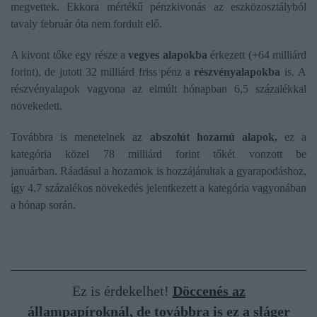
megvettek. Ekkora mértékű pénzkivonás az eszközosztályból
tavaly február óta nem fordult elő.
A kivont tőke egy része a
vegyes alapokba
érkezett (+64 milliárd
forint), de jutott 32 milliárd friss pénz a
részvényalapokba
is. A
részvényalapok vagyona az elmúlt hónapban 6,5 százalékkal
növekedett.
Továbbra is menetelnek az
abszolút hozamú alapok,
ez a
kategória közel 78 milliárd forint tőkét vonzott be
januárban. Ráadásul a hozamok is hozzájárultak a gyarapodáshoz,
így 4,7 százalékos növekedés jelentkezett a kategória vagyonában
a hónap során.
Ez is érdekelhet!
Döccenés az
állampapíroknál, de továbbra is ez a sláger