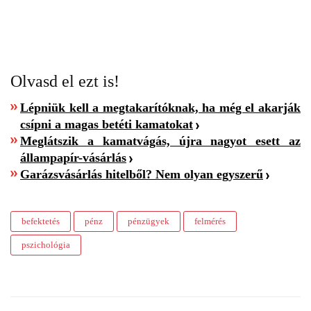
Olvasd el ezt is!
Lépniük kell a megtakarítóknak, ha még el akarják
csípni a magas betéti kamatokat
Meglátszik a kamatvágás, újra nagyot esett az
állampapír-vásárlás
Garázsvásárlás hitelből? Nem olyan egyszerű
befektetés
pénz
pénzügyek
felmérés
pszichológia