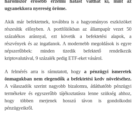
háromszor erősebb érzelmi hatást válthat ki, mint az
ugyanekkora nyereség öröme.
Akik már befektetnek, továbbra is a hagyományos eszközöket
részesítik előnyben. A portfóliókban az állampapír vezet 50
százalékos aránnyal, ezt követik a befektetési alapok, a
részvények és az ingatlanok. A modernebb megoldások is egyre
népszerűbbek: minden tizedik befektető rendelkezik
kriptovalutával, 9 százalék pedig ETF-eket vásárol.
A felmérés arra is rámutatott, hogy
a pénzügyi ismeretek
önmagukban nem elegendők a befektetési kedv növeléséhez.
A válaszadók szerint nagyobb bizalomra, átláthatóbb pénzügyi
termékekre és egyszerűbb tájékoztatásra lenne szükség ahhoz,
hogy többen merjenek hosszú távon is gondolkodni
pénzügyeikről.