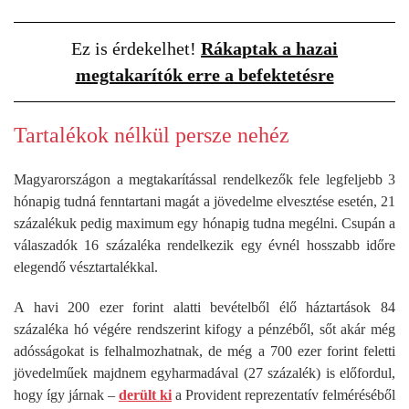
Ez is érdekelhet!
Rákaptak a hazai
megtakarítók erre a befektetésre
Tartalékok nélkül persze nehéz
Magyarországon a megtakarítással rendelkezők fele legfeljebb 3
hónapig tudná fenntartani magát a jövedelme elvesztése esetén, 21
százalékuk pedig maximum egy hónapig tudna megélni. Csupán a
válaszadók 16 százaléka rendelkezik egy évnél hosszabb időre
elegendő vésztartalékkal.
A havi 200 ezer forint alatti bevételből élő háztartások 84
százaléka hó végére rendszerint kifogy a pénzéből, sőt akár még
adósságokat is felhalmozhatnak, de még a 700 ezer forint feletti
jövedelműek majdnem egyharmadával (27 százalék) is előfordul,
hogy így járnak –
derült ki
a Provident reprezentatív felméréséből