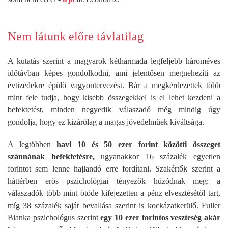
Nem látunk előre távlatilag
A kutatás szerint a magyarok kétharmada legfeljebb hároméves
időtávban képes gondolkodni, ami jelentősen megnehezíti az
évtizedekre épülő vagyontervezést. Bár a megkérdezettek több
mint fele tudja, hogy kisebb összegekkel is el lehet kezdeni a
befektetést, minden negyedik válaszadó még mindig úgy
gondolja, hogy ez kizárólag a magas jövedelműek kiváltsága.
A legtöbben
havi 10 és 50 ezer forint közötti összeget
szánnának befektetésre,
ugyanakkor 16 százalék egyetlen
forintot sem lenne hajlandó erre fordítani. Szakértők szerint a
háttérben erős pszichológiai tényezők húzódnak meg: a
válaszadók több mint ötöde kifejezetten a pénz elvesztésétől tart,
míg 38 százalék saját bevallása szerint is kockázatkerülő. Fuller
Bianka pszichológus szerint
egy 10 ezer forintos veszteség akár