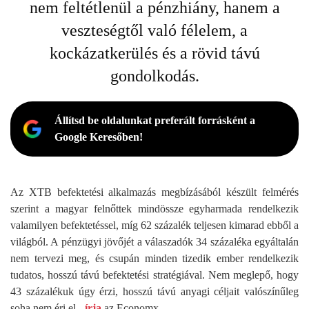
nem feltétlenül a pénzhiány, hanem a
veszteségtől való félelem, a
kockázatkerülés és a rövid távú
gondolkodás.
Állítsd be oldalunkat preferált forrásként a
Google Keresőben!
Az XTB befektetési alkalmazás megbízásából készült felmérés
szerint a magyar felnőttek mindössze egyharmada rendelkezik
valamilyen befektetéssel, míg 62 százalék teljesen kimarad ebből a
világból. A pénzügyi jövőjét a válaszadók 34 százaléka egyáltalán
nem tervezi meg, és csupán minden tizedik ember rendelkezik
tudatos, hosszú távú befektetési stratégiával. Nem meglepő, hogy
43 százalékuk úgy érzi, hosszú távú anyagi céljait valószínűleg
soha nem éri el -
írja
az Economx.