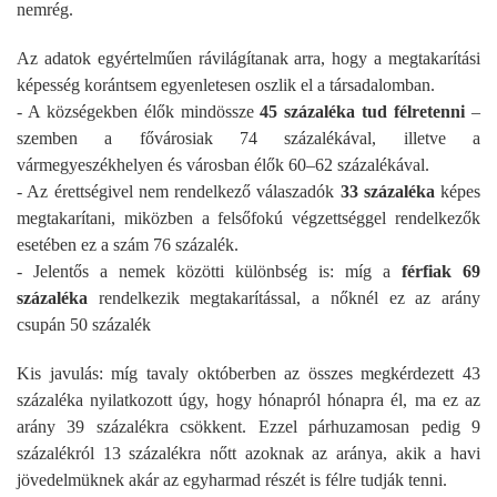
nemrég.
Az adatok egyértelműen rávilágítanak arra, hogy a megtakarítási
képesség korántsem egyenletesen oszlik el a társadalomban.
- A községekben élők mindössze
45 százaléka tud félretenni
–
szemben a fővárosiak 74 százalékával, illetve a
vármegyeszékhelyen és városban élők 60–62 százalékával.
- Az érettségivel nem rendelkező válaszadók
33 százaléka
képes
megtakarítani, miközben a felsőfokú végzettséggel rendelkezők
esetében ez a szám 76 százalék.
- Jelentős a nemek közötti különbség is: míg a
férfiak 69
százaléka
rendelkezik megtakarítással, a nőknél ez az arány
csupán 50 százalék
Kis javulás: míg tavaly októberben az összes megkérdezett 43
százaléka nyilatkozott úgy, hogy hónapról hónapra él, ma ez az
arány 39 százalékra csökkent. Ezzel párhuzamosan pedig 9
százalékról 13 százalékra nőtt azoknak az aránya, akik a havi
jövedelmüknek akár az egyharmad részét is félre tudják tenni.