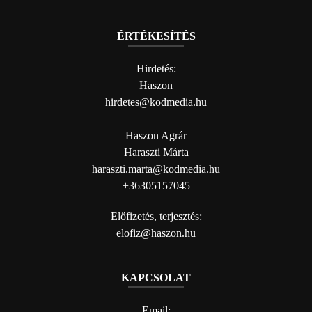
ÉRTÉKESÍTÉS
Hirdetés:
Haszon
hirdetes@kodmedia.hu
Haszon Agrár
Haraszti Márta
haraszti.marta@kodmedia.hu
+36305157045
Előfizetés, terjesztés:
elofiz@haszon.hu
KAPCSOLAT
Email: