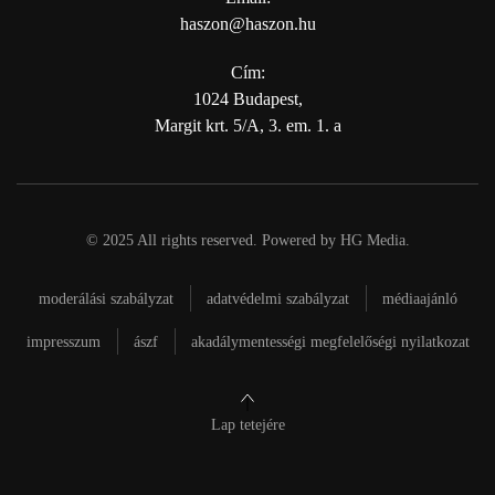
haszon@haszon.hu
Cím:
1024 Budapest,
Margit krt. 5/A, 3. em. 1. a
© 2025 All rights reserved. Powered by
HG Media
.
moderálási szabályzat
adatvédelmi szabályzat
médiaajánló
impresszum
ászf
akadálymentességi megfelelőségi nyilatkozat
Lap tetejére