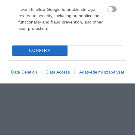
PÉNZ
I want to allow Google to enable storage
Megvan a döntés, 10 milliárd euró uniós forráshoz
related to security, including authentication
férhet hozzá Magyarország
functionality and fraud prevention, and other
user protection.
Az Európai Unió pénzügyminiszteri tanácsa elfogadta
Magyarország módosított helyreállítási és ellenállóképességi
tervét, ezzel megnyitotta az utat mintegy 10 milliárd eurónyi
CONFIRM
támogatás és…
Data Deletion
Data Access
Adatvédelmi szabályzat