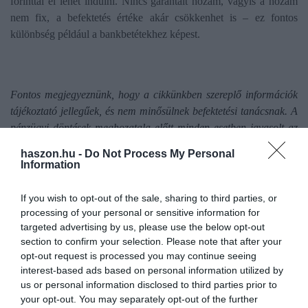
forinttal el lehet indulni. Nincs garantált hozam, vagyis a hozam
nem fix, a befektetés értéke akár csökkenhet is – ez fontos
különbség például a bankbetétekhez képest.
Fontos megjegyeznünk, hogy a cikkünkben szereplő információk
tájékoztató jellegűek, és nem minősülnek befektetési tanácsnak. A
pénzügyi döntések meghozatala előtt minden esetben javasolt az
egyéni körülmények mérlegelése és szakértő bevonása.
haszon.hu -
Do Not Process My Personal
Information
If you wish to opt-out of the sale, sharing to third parties, or
Ez is érdekelhet!
Pénzlekötés három
processing of your personal or sensitive information for
hónapra? Itt tartanak a vonzó betéti
targeted advertising by us, please use the below opt-out
kamatok
section to confirm your selection. Please note that after your
opt-out request is processed you may continue seeing
interest-based ads based on personal information utilized by
us or personal information disclosed to third parties prior to
your opt-out. You may separately opt-out of the further