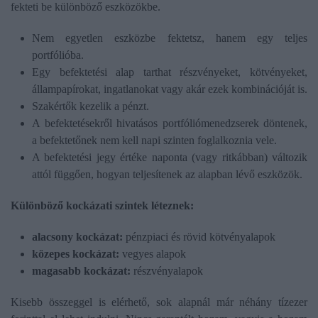
fekteti be különböző eszközökbe.
Nem egyetlen eszközbe fektetsz, hanem egy teljes
portfólióba.
Egy befektetési alap tarthat részvényeket, kötvényeket,
állampapírokat, ingatlanokat vagy akár ezek kombinációját is.
Szakértők kezelik a pénzt.
A befektetésekről hivatásos portfóliómenedzserek döntenek,
a befektetőnek nem kell napi szinten foglalkoznia vele.
A befektetési jegy értéke naponta (vagy ritkábban) változik
attól függően, hogyan teljesítenek az alapban lévő eszközök.
Különböző kockázati szintek léteznek:
alacsony kockázat:
pénzpiaci és rövid kötvényalapok
közepes kockázat:
vegyes alapok
magasabb kockázat:
részvényalapok
Kisebb összeggel is elérhető, sok alapnál már néhány tízezer