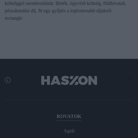
költséggel szembesülünk: Illeték, ügyvédi költség, földhivatali,
pénzátutalási díj. Itt egy gyűjtés a legfontosabb díjakról.
rectangle
ROVATOK
Agrár