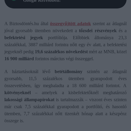
Google Keresőben!
A Biztosdöntés.hu által
összegyűjtött adatok
szerint az átlagnál
jóval gyorsabb ütemben növekedett a
tőzsdei részvények
és a
befektetési jegyek
portfóliója. Előbbiek állománya 23,3
százalékkal, 3887 milliárd forintra nőtt egy év alatt, a befektetési
jegyeknél pedig
19,6 százalékos növekedést
mért az MNB, közel
16 900 milliárd
forintos március végi összeggel.
A háztartásoknál lévő
betétállomány
szintén az átlagnál
gyorsabb, 11,5 százalékos ütemben gyarapodott éves
összevetésben, így meghaladta a 18 600 milliárd forintot. A
kötvényeknél
– amelyek a kisbefektetőknél meghatározó
lakossági állampapírokat
is tartalmazzák – viszont éves szinten
már csak 7,5 százalékkal gyarapodott a portfólió, és hasonló
ütemben, 7,7 százalékkal nőtt tizenkét hónap alatt a készpénz
összege is.