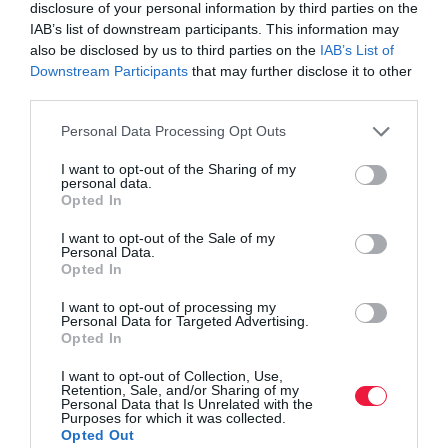
disclosure of your personal information by third parties on the
Olvasd el ezt is!
IAB’s list of downstream participants. This information may
also be disclosed by us to third parties on the
IAB’s List of
Számolj! Csökken több lakossági állampapír
Downstream Participants
that may further disclose it to other
kamata
third parties.
Jó befektetés a garázs Budapesten?
Please note that this website/app uses one or more Google
Personal Data Processing Opt Outs
A Revolutra is figyel a NAV, így kell adózni a
services and may gather and store information including but
befektetések után
not limited to your visit or usage behaviour. You may click to
I want to opt-out of the Sharing of my
personal data.
grant or deny consent to Google and its third-party tags to
Opted In
use your data for below specified purposes in below Google
pénz
pénzügyek
befektetési jegy
befektetési alap
consent section.
I want to opt-out of the Sale of my
Personal Data.
mnb
Opted In
I want to opt-out of processing my
Personal Data for Targeted Advertising.
Opted In
I want to opt-out of Collection, Use,
Retention, Sale, and/or Sharing of my
Personal Data that Is Unrelated with the
Purposes for which it was collected.
Opted Out