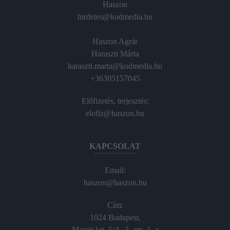
Haszon
hirdetes@kodmedia.hu
Haszon Agrár
Haraszti Márta
haraszti.marta@kodmedia.hu
+36305157045
Előfizetés, terjesztés:
elofiz@haszon.hu
KAPCSOLAT
Email:
haszon@haszon.hu
Cím:
1024 Budapest,
Margit krt. 5/A, 3. em. 1. a