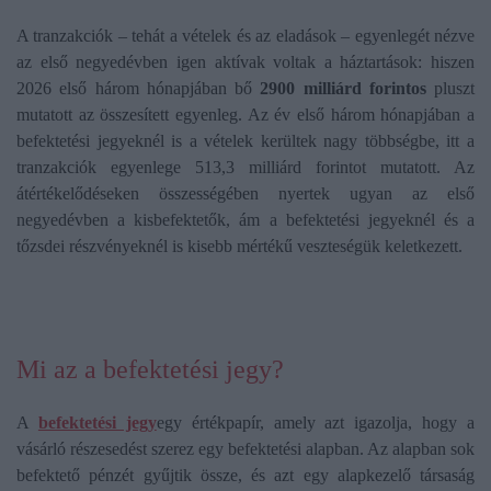
A tranzakciók – tehát a vételek és az eladások – egyenlegét nézve
az első negyedévben igen aktívak voltak a háztartások: hiszen
2026 első három hónapjában bő
2900 milliárd forintos
pluszt
mutatott az összesített egyenleg. Az év első három hónapjában a
befektetési jegyeknél is a vételek kerültek nagy többségbe, itt a
tranzakciók egyenlege 513,3 milliárd forintot mutatott. Az
átértékelődéseken összességében nyertek ugyan az első
negyedévben a kisbefektetők, ám a befektetési jegyeknél és a
tőzsdei részvényeknél is kisebb mértékű veszteségük keletkezett.
Mi az a befektetési jegy?
A
befektetési jegy
egy értékpapír, amely azt igazolja, hogy a
vásárló részesedést szerez egy befektetési alapban. Az alapban sok
befektető pénzét gyűjtik össze, és azt egy alapkezelő társaság