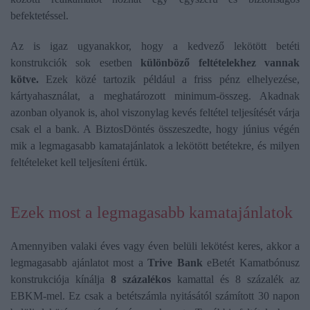
befektetéssel.
Az is igaz ugyanakkor, hogy a kedvező lekötött betéti
konstrukciók sok esetben
különböző feltételekhez vannak
kötve.
Ezek közé tartozik például a friss pénz elhelyezése,
kártyahasználat, a meghatározott minimum-összeg. Akadnak
azonban olyanok is, ahol viszonylag kevés feltétel teljesítését várja
csak el a bank. A BiztosDöntés összeszedte, hogy június végén
mik a legmagasabb kamatajánlatok a lekötött betétekre, és milyen
feltételeket kell teljesíteni értük.
Ezek most a legmagasabb kamatajánlatok
Amennyiben valaki éves vagy éven belüli lekötést keres, akkor a
legmagasabb ajánlatot most a
Trive Bank
eBetét Kamatbónusz
konstrukciója kínálja
8 százalékos
kamattal és 8 százalék az
EBKM-mel. Ez csak a betétszámla nyitásától számított 30 napon