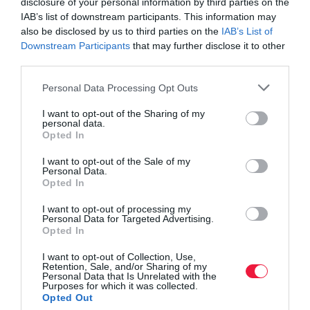
disclosure of your personal information by third parties on the
hogy új pénzt köthető le (ami a lekötés előtt legfeljebb 15 nappal
IAB’s list of downstream participants. This information may
also be disclosed by us to third parties on the
IAB’s List of
korábban érkezett a számlánkra az MBH-n kívülről). Emellett
Downstream Participants
that may further disclose it to other
pedig a lekötést megelőző 31 napon belül lakás-előtakarékossági
third parties.
szerződést kell kötni.
Please note that this website/app uses one or more Google
Personal Data Processing Opt Outs
A teljes
cikk itt olvasható
.
services and may gather and store information including but
not limited to your visit or usage behaviour. You may click to
I want to opt-out of the Sharing of my
personal data.
grant or deny consent to Google and its third-party tags to
Opted In
use your data for below specified purposes in below Google
consent section.
I want to opt-out of the Sale of my
Personal Data.
Ez is érdekelhet!
Erős jegybankelnöki
Opted In
üzenetek a kamatvágás után
I want to opt-out of processing my
Personal Data for Targeted Advertising.
Opted In
Akik pedig inkább állampapírban tartják pénzüket, számukra most
I want to opt-out of Collection, Use,
az évi 6 százalékos kamatozású FixMÁP papír
a legnépszerűbb.
Retention, Sale, and/or Sharing of my
Personal Data that Is Unrelated with the
Igaz, hogy néhány héttel ezelőtt még 7 százalékot hozott, ám
Purposes for which it was collected.
azóta két részletben összesen 1 százalékpontot vágott a kamaton
Opted Out
az Államadósság Kezelő Központ. Az állampapír előnye a