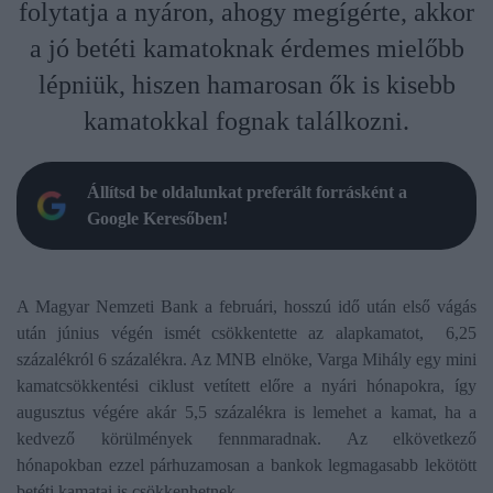
folytatja a nyáron, ahogy megígérte, akkor
a jó betéti kamatoknak érdemes mielőbb
lépniük, hiszen hamarosan ők is kisebb
kamatokkal fognak találkozni.
Állítsd be oldalunkat preferált forrásként a
Google Keresőben!
A Magyar Nemzeti Bank a februári, hosszú idő után első vágás
után június végén ismét csökkentette az alapkamatot, 6,25
százalékról 6 százalékra. Az MNB elnöke, Varga Mihály egy mini
kamatcsökkentési ciklust vetített előre a nyári hónapokra, így
augusztus végére akár 5,5 százalékra is lemehet a kamat, ha a
kedvező körülmények fennmaradnak. Az elkövetkező
hónapokban ezzel párhuzamosan a bankok legmagasabb lekötött
betéti kamatai is csökkenhetnek.