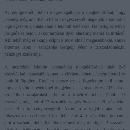
Az eddigieknél jobban megmozgathatja a megtakarítókat, hogy
jelenleg még az infláció három-négyszeresét megadják a bankok a
legmagasabb ajánlataikban a lekötött betétekre. Ha pedig az MNB
prognózisa bejön, akkor tartósan ilyen alacsony marad az infláció.
Aki tehát még el akarja csípni a most kínált magasabbakat, annak
érdemes lépni – tanácsolja Gergely Péter, a BiztosDöntés.hu
pénzügyi szakértője.
A megfelelő lekötött betétajánlat megtalálásával akár 2–5
százalékkal magasabb kamat is elérhető lehetne betétmérettől és
banktól függően. Emellett persze azt is figyelembe kell venni,
hogy a lekötött betéteknél megjelenik a kamatadó és 2023 óta a
szociális hozzájárulási adó, mint kötelező teher. Előbbi 15
százalék, míg utóbbi 13 százalék, vagyis összesen 28 százalékot
vesz el a kamatnyereségből. Azonban a legjobb ajánlatokat
kihasználva ezzel együtt is el lehet érni 4–5 százalékos kamatot,
ami a várható idei inflációhoz képest még mindig 2–3 százalék
közötti reálkamatot hozhat egy egyszerű és biztonságos