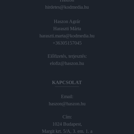
hirdetes@kodmedia.hu
Haszon Agrár
Haraszti Márta
haraszti.marta@kodmedia.hu
+36305157045
Előfizetés, terjesztés:
elofiz@haszon.hu
KAPCSOLAT
Email:
haszon@haszon.hu
Cím:
1024 Budapest,
Margit krt. 5/A, 3. em. 1. a