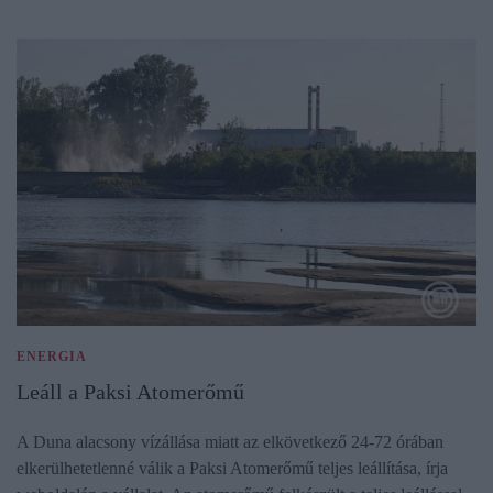
ENERGIA
Leáll a Paksi Atomerőmű
A Duna alacsony vízállása miatt az elkövetkező 24-72 órában
elkerülhetetlenné válik a Paksi Atomerőmű teljes leállítása, írja