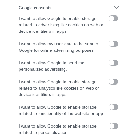
bankbetéthez képest, hogy adómentes.
Google consents
I want to allow Google to enable storage
related to advertising like cookies on web or
device identifiers in apps.
Olvasd el ezt is!
I want to allow my user data to be sent to
Google for online advertising purposes.
Rákaptak a hazai megtakarítók erre a befektetésre
Jó befektetés a garázs Budapesten?
I want to allow Google to send me
Öt használt autó, ami jó befektetés lehet
personalized advertising.
I want to allow Google to enable storage
pénzügyek
betéti kamat
pénz
kamat
related to analytics like cookies on web or
device identifiers in apps.
I want to allow Google to enable storage
related to functionality of the website or app.
I want to allow Google to enable storage
related to personalization.