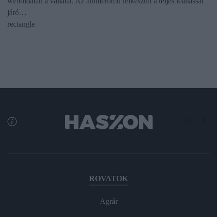
weboldalán a vállalat. Az atomerőmű felkészült a teljes leállással
járó…
rectangle
ROVATOK
Agrár