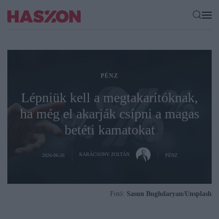
PÉNZ
Lépniük kell a megtakarítóknak,
ha még el akarják csípni a magas
betéti kamatokat
KARÁCSONY ZOLTÁN
2026-06-26
PÉNZ
Fotó:
Sasun Bughdaryan/Unsplash