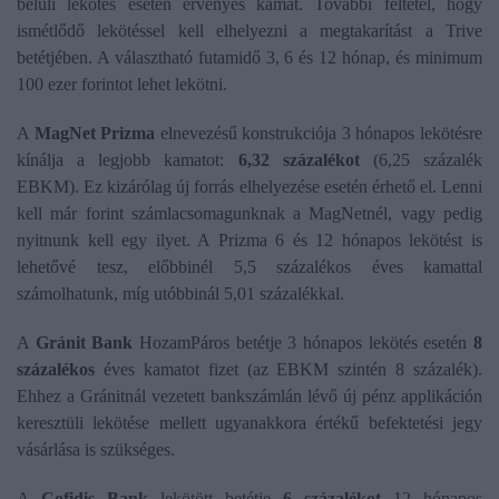
belüli lekötés esetén érvényes kamat. További feltétel, hogy
ismétlődő lekötéssel kell elhelyezni a megtakarítást a Trive
betétjében. A választható futamidő 3, 6 és 12 hónap, és minimum
100 ezer forintot lehet lekötni.
A
MagNet Prizma
elnevezésű konstrukciója 3 hónapos lekötésre
kínálja a legjobb kamatot:
6,32 százalékot
(6,25 százalék
EBKM). Ez kizárólag új forrás elhelyezése esetén érhető el. Lenni
kell már forint számlacsomagunknak a MagNetnél, vagy pedig
nyitnunk kell egy ilyet. A Prizma 6 és 12 hónapos lekötést is
lehetővé tesz, előbbinél 5,5 százalékos éves kamattal
számolhatunk, míg utóbbinál 5,01 százalékkal.
A
Gránit Bank
HozamPáros betétje 3 hónapos lekötés esetén
8
százalékos
éves kamatot fizet (az EBKM szintén 8 százalék).
Ehhez a Gránitnál vezetett bankszámlán lévő új pénz applikáción
keresztüli lekötése mellett ugyanakkora értékű befektetési jegy
vásárlása is szükséges.
A
Cofidis Bank
lekötött betétje
6 százalékot
12 hónapos