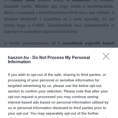
futamidő esetén. Mindezt úgy, hogy ennek a konstrukciónak,
illetve a kamatnak a betételhelyezésen kívül nincs más feltétele. 6
hónapos lekötésnél 5 százalékot ad a bank ugyanígy. Ez azt
jelenti, hogy a Cofidis Takarékszámla havi számlavezetése is
ingyenes és semmilyen díjat nem kell fizetni.
A kisebb pénzintézeteken túl
5 százaléknál nagyobb kamat
érhető el
két nagybank, az
OTP
és az
MBH
speciális ajánlataival
is. Az OTP-nél 6 hónapra 5,75 százalékos kamattal számolhatnak
haszon.hu -
Do Not Process My Personal
Information
azok, akik két feltételt tudnak teljesíteni: új pénzt lehet lekötni így,
és csak OTP Bázis számlával, amihez Prémium Next szolgáltatás
If you wish to opt-out of the sale, sharing to third parties, or
kapcsolódik.
processing of your personal or sensitive information for
targeted advertising by us, please use the below opt-out
Az MBH Bank Akciós 3 hónapos betétjével 7,25 százalékos éves
section to confirm your selection. Please note that after your
kamat érhető el (ugyanekkora az EBKM), de ennek feltétele olyan
opt-out request is processed you may continue seeing
új pénz lekötése, amely 31 napon belül érkezett más bankból
interest-based ads based on personal information utilized by
céges/vállalkozói számláról vagy készpénzbefizetésből. Ez az
us or personal information disclosed to third parties prior to
ajánlat csak bankfiókban érhető el. Az MBH Akciós 12 hónapos
your opt-out. You may separately opt-out of the further
betétje 5,25 százalékos kamatot ad a lekötésre, de itt is feltétel,