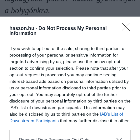
a bolygónkra.
-tette hozzá
Bill Gates
.
haszon.hu -
Do Not Process My Personal
Information
A projekt elsősorban a hosszútávú energiatárolásra, a fenntartható
repülőgép üzemanyagokra és a zöld hidrogén fejlesztésére fog
If you wish to opt-out of the sale, sharing to third parties, or
processing of your personal or sensitive information for
koncentrálni. Illetve az úgynevezett direct air capture (DAC)
targeted advertising by us, please use the below opt-out
technológiára, amely olyan rendszereket takar, amelyek beszívják
section to confirm your selection. Please note that after your
a környezeti levegőt, kémiai reakciókkal kivonják belőle a szén-
opt-out request is processed you may continue seeing
dioxidot, majd a megtisztított levegőt visszaengedik a légkörbe. A
interest-based ads based on personal information utilized by
BlackRock, a
Microsoft
, az American Airlines és a ArcelorMittal
us or personal information disclosed to third parties prior to
a hírek szerint fejenként 100 millió dollárral szálltak be a
your opt-out. You may separately opt-out of the further
projektbe. A többi vállalat tehervállalása nem ismert.
disclosure of your personal information by third parties on the
IAB’s list of downstream participants. This information may
also be disclosed by us to third parties on the
IAB’s List of
Downstream Participants
that may further disclose it to other
bill gates
klímaváltozás
környezetvédelem
third parties.
szén-dioxid kibocsátás
bill gates befektetés
Please note that this website/app uses one or more Google
Personal Data Processing Opt Outs