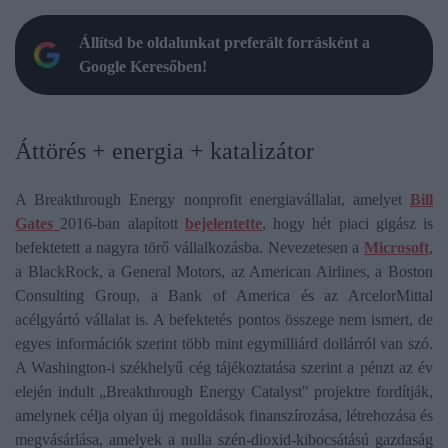
Állítsd be oldalunkat preferált forrásként a
Google Keresőben!
Áttörés + energia + katalizátor
A Breakthrough Energy nonprofit energiavállalat, amelyet
Bill
Gates
2016-ban alapított
bejelentette
, hogy hét piaci gigász is
befektetett a nagyra törő vállalkozásba. Nevezetesen a
Microsoft
,
a BlackRock, a General Motors, az American Airlines, a Boston
Consulting Group, a Bank of America és az ArcelorMittal
acélgyártó vállalat is. A befektetés pontos összege nem ismert, de
egyes információk szerint több mint egymilliárd dollárról van szó.
A Washington-i székhelyű cég tájékoztatása szerint a pénzt az év
elején indult „Breakthrough Energy Catalyst" projektre fordítják,
amelynek célja olyan új megoldások finanszírozása, létrehozása és
megvásárlása, amelyek a nulla szén-dioxid-kibocsátású gazdaság