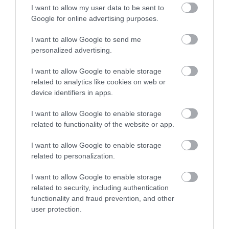
I want to allow my user data to be sent to
Google for online advertising purposes.
I want to allow Google to send me
personalized advertising.
I want to allow Google to enable storage
related to analytics like cookies on web or
TÁMOGATÁS
device identifiers in apps.
Foglalkoztatást helyettesítő támogatás: kinek jár,
I want to allow Google to enable storage
mennyi az összege?
related to functionality of the website or app.
A foglalkoztatást helyettesítő támogatás (FHT) olyan aktív korú,
I want to allow Google to enable storage
azaz munkaképes személyeknek jár, akik nem jogosultak
related to personalization.
álláskeresési járadékra, de nem is tudnak dolgozni, például
egészségi állapotuk…
I want to allow Google to enable storage
related to security, including authentication
functionality and fraud prevention, and other
user protection.