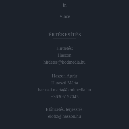
In
Vince
ÉRTÉKESÍTÉS
Hirdetés:
Haszon
hirdetes@kodmedia.hu
Haszon Agrár
Haraszti Márta
haraszti.marta@kodmedia.hu
+36305157045
Előfizetés, terjesztés:
elofiz@haszon.hu