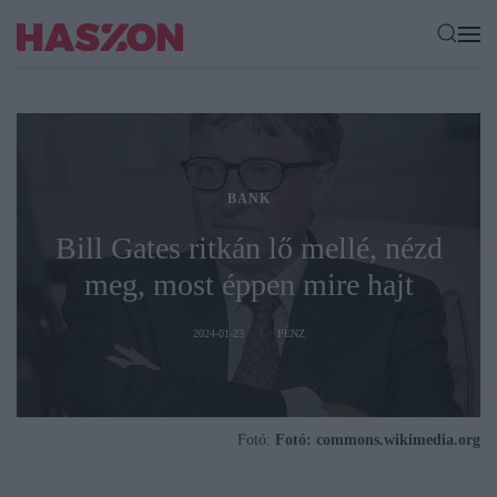
BANK
Bill Gates ritkán lő mellé, nézd
meg, most éppen mire hajt
2024-01-23
PÉNZ
Fotó:
Fotó: commons.wikimedia.org