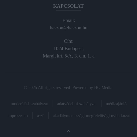
KAPCSOLAT
Email:
haszon@haszon.hu
Cím:
1024 Budapest,
Margit krt. 5/A, 3. em. 1. a
© 2025 All rights reserved. Powered by
HG Media
.
moderálási szabályzat
adatvédelmi szabályzat
médiaajánló
impresszum
ászf
akadálymentességi megfelelőségi nyilatkozat