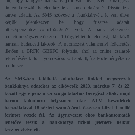
állt, hogy az ügyfél bankkártyája le van tiltva, ezért szükséges a
linken keresztül bejelentkeznie a bank oldalára és frissítenie a
kártya adatait. Az SMS szövege a „bankkártyája le van tiltva,
kérjük jelentkezzen be, hogy frissítse adatait:
https://penzintezet.com/15522id?/” volt. A bank feljelentése
mellett országszerte összesen 19 ügyfél tett feljelentést, akik közül
hárman budapesti lakosok. A nyomozást valamennyi feljelentést
illetően a BRFK GBEFO folytatja, ahol az online csalások
felderítésére külön nyomozócsoport alakult, írja közleményében a
rendőrség.
Az SMS-ben található adathalász linkkel megszerzett
bankkártya adatokat az elkövetők 2023. március 7. és 22.
között egy e-pénztárca szolgáltatáshoz beregisztrálták, majd
három különböző helyszínen okos ATM készülékek
használatával 18 sértett számlájáról, összesen közel 3 millió
forintot vettek fel. Az úgynevezett okos bankautomaták
lehetővé teszik a bankkártya fizikai jelenléte nélküli
készpénzfelvételt.