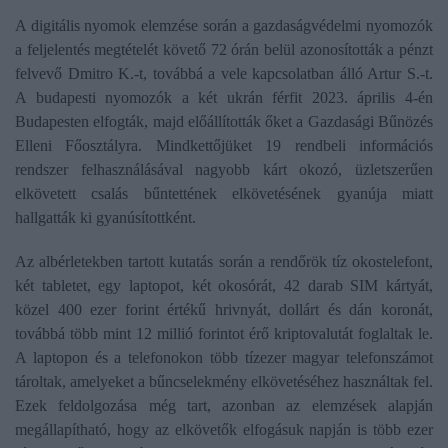
A digitális nyomok elemzése során a gazdaságvédelmi nyomozók
a feljelentés megtételét követő 72 órán belül azonosították a pénzt
felvevő Dmitro K.-t, továbbá a vele kapcsolatban álló Artur S.-t.
A budapesti nyomozók a két ukrán férfit 2023. április 4-én
Budapesten elfogták, majd előállították őket a Gazdasági Bűnözés
Elleni Főosztályra. Mindkettőjüket 19 rendbeli információs
rendszer felhasználásával nagyobb kárt okozó, üzletszerűen
elkövetett csalás bűntettének elkövetésének gyanúja miatt
hallgatták ki gyanúsítottként.
Az albérletekben tartott kutatás során a rendőrök tíz okostelefont,
két tabletet, egy laptopot, két okosórát, 42 darab SIM kártyát,
közel 400 ezer forint értékű hrivnyát, dollárt és dán koronát,
továbbá több mint 12 millió forintot érő kriptovalutát foglaltak le.
A laptopon és a telefonokon több tízezer magyar telefonszámot
tároltak, amelyeket a bűncselekmény elkövetéséhez használtak fel.
Ezek feldolgozása még tart, azonban az elemzések alapján
megállapítható, hogy az elkövetők elfogásuk napján is több ezer