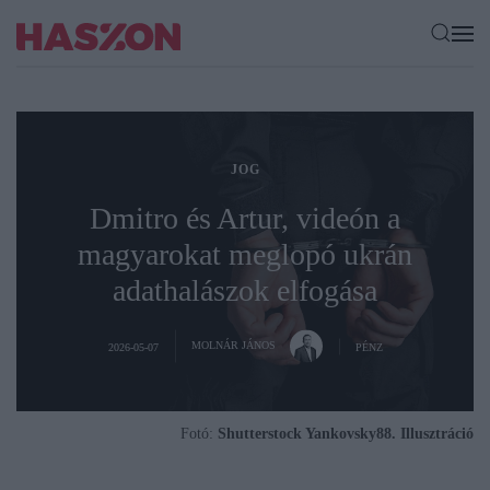
JOG
Dmitro és Artur, videón a
magyarokat meglopó ukrán
adathalászok elfogása
MOLNÁR JÁNOS
2026-05-07
PÉNZ
Fotó:
Shutterstock Yankovsky88. Illusztráció