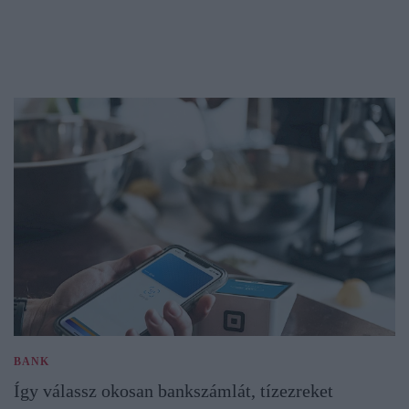
BANK
Így válassz okosan bankszámlát, tízezreket