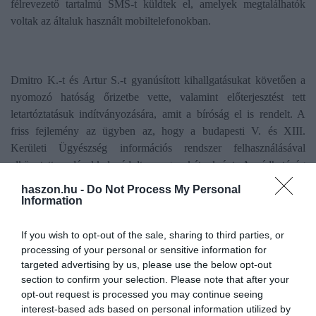
félrevezető tartalmú SMS-t küldtek el, amelyek megtalálhatók
voltak az általuk használt mobiltelefonokban.
Dmitro K.-t és Artur S.-t gyanúsított kihallgatásukat követően a
nyomozó hatóság őrizetbe vette, valamint előterjesztést tett
letartóztatásuk indítványozására, amit a bíróság el is rendelt. A
friss fejlemény az ügyben az, hogy a budapesti V. és XIII.
Kerületi Ügyészség információs rendszer felhasználásával
elkövetett csalásokkal vádolta meg a két ukránt. A vádhatóság
börtönbüntetés, valamint pénzbüntetés kiszabását indítványozta,
haszon.hu -
Do Not Process My Personal
illetve elkobzásra, a kriptovalutákat érintő vagyonelkobzásra, a
Information
kártérítési igények elbírálására is indítványt tett.
If you wish to opt-out of the sale, sharing to third parties, or
processing of your personal or sensitive information for
targeted advertising by us, please use the below opt-out
section to confirm your selection. Please note that after your
opt-out request is processed you may continue seeing
interest-based ads based on personal information utilized by