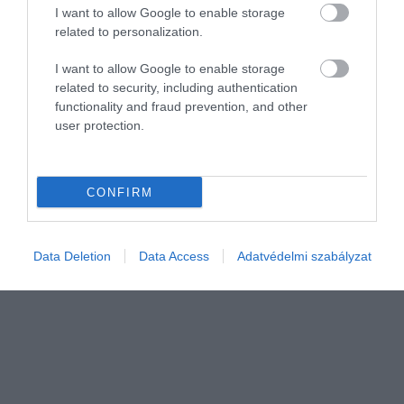
I want to allow Google to enable storage
related to personalization.
I want to allow Google to enable storage
related to security, including authentication
NYUGDÍJ
functionality and fraud prevention, and other
Így lehet külföldről is nyugdíjad
user protection.
A legalább 12 hónapos külföldi szolgálati idővel rendelkező
magyar állampolgárok az EU, az EGT országaiból és az Egyesült
CONFIRM
Királyságból is jogosultak résznyugdíjra, amelyet egyetlen
igényléssel, a…
Data Deletion
Data Access
Adatvédelmi szabályzat