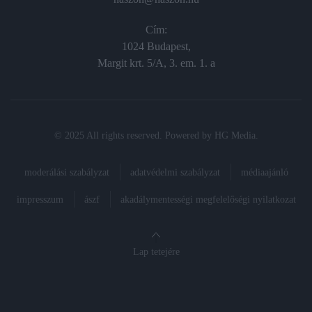
Cím:
1024 Budapest,
Margit krt. 5/A, 3. em. 1. a
© 2025 All rights reserved. Powered by
HG Media
.
moderálási szabályzat
adatvédelmi szabályzat
médiaajánló
impresszum
ászf
akadálymentességi megfelelőségi nyilatkozat
Lap tetejére