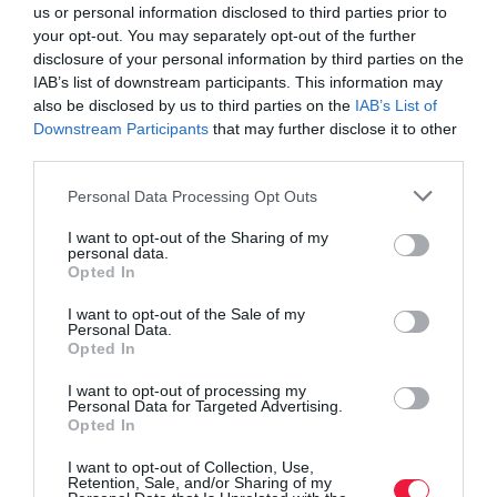
us or personal information disclosed to third parties prior to
your opt-out. You may separately opt-out of the further
disclosure of your personal information by third parties on the
IAB’s list of downstream participants. This information may
also be disclosed by us to third parties on the
IAB’s List of
Downstream Participants
that may further disclose it to other
third parties.
Olvasd el ezt is!
Please note that this website/app uses one or more Google
Personal Data Processing Opt Outs
Riasztás az MNB-től, átvert embereket vernének át
services and may gather and store information including but
not limited to your visit or usage behaviour. You may click to
I want to opt-out of the Sharing of my
újra a csalók
personal data.
grant or deny consent to Google and its third-party tags to
Riasztás az MVM-től, újabb csaló sms-ek érkeznek
Opted In
use your data for below specified purposes in below Google
Veszélyben a hazai adózók pénze, riasztás a NAV-
consent section.
I want to opt-out of the Sale of my
tól
Personal Data.
Opted In
I want to opt-out of processing my
adathalász
bűnözők
elfogás
csalás
Personal Data for Targeted Advertising.
Opted In
I want to opt-out of Collection, Use,
Retention, Sale, and/or Sharing of my