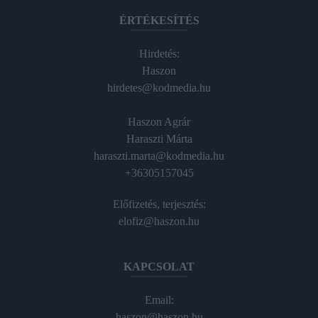
ÉRTÉKESÍTÉS
Hirdetés:
Haszon
hirdetes@kodmedia.hu
Haszon Agrár
Haraszti Márta
haraszti.marta@kodmedia.hu
+36305157045
Előfizetés, terjesztés:
elofiz@haszon.hu
KAPCSOLAT
Email:
haszon@haszon.hu