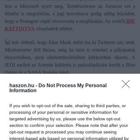
ben a Microsoft nyert meg. Természetesen az Amazon ezt a
döntést is megvétózta, a jogi hercehurca pedig addig húzódott,
hogy a Pentagon végül visszavonta a megbízatást. Az esetről
IDE
KATTINTVA
olvashattok többet.
Ígí már érthető, hogy Elon Musk miért írta ki Twitterre azt, amit.
Mindenesetre Jeff Bezos, még ha nem is remekel a pályázatok
elnyerésében, azok ellehetetlenítésében kifejezetten sikeres. A
JEDI mellett az Artemis küldetés is parkolópályára került a Blue
Origin és a NASA fiaskója miatt.
haszon.hu -
Do Not Process My Personal
Sally Donnelly és Tony DeMartino tagadja, hogy bármilyen
Information
törvénybe ütközőt tett volna, de biztos, ami biztos, a Kongresszus
kivizsgálja az ügyleteiket.
If you wish to opt-out of the sale, sharing to third parties, or
processing of your personal or sensitive information for
targeted advertising by us, please use the below opt-out
elon musk
jeff bezos
lobbi
spacex
blue origin
section to confirm your selection. Please note that after your
opt-out request is processed you may continue seeing
interest-based ads based on personal information utilized by