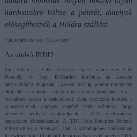
hátterű lobbisták helyett inkább olyan
hardverekre költse a pénzét, amelyek
elősegíthetnék a Holdra szállást.
Vajon miért írta ezt a Tesla-vezér?
Az utolsó JEDI?
Mint kiderült, a Pallas Advisors alapítói, nevezetesen Sally
Donnelly és Tony DeMartino korábban az Amazon
tanácsadóiként dolgoztak. Egészen 2017-ig, amikor mindketten
elfogadták az amerikai védelmi minisztérium állásajánlatát. Egyes
értesülések szerint a szakemberek olyan pozícióba kerültek a
minisztériumnál, amelyek lehetővé tették számukra, hogy
közvetlen befolyást gyakoroljanak a JEDI megbízatással
kapcsolatos döntéshozatalra. A JEDI (Joint Enterprise Defense
Infrastructure) a Pentagon által a számítógépes hálózatainak
fejlesztésére kiírt, 10 milliárd dolláros pályázat volt, amelyet 2019-