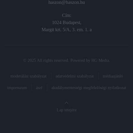
haszon@haszon.hu
Cím:
1024 Budapest,
Margit krt. 5/A, 3. em. 1. a
© 2025 All rights reserved. Powered by
HG Media
.
moderálási szabályzat
adatvédelmi szabályzat
médiaajánló
impresszum
ászf
akadálymentességi megfelelőségi nyilatkozat
Lap tetejére