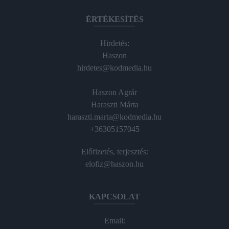
ÉRTÉKESÍTÉS
Hirdetés:
Haszon
hirdetes@kodmedia.hu
Haszon Agrár
Haraszti Márta
haraszti.marta@kodmedia.hu
+36305157045
Előfizetés, terjesztés:
elofiz@haszon.hu
KAPCSOLAT
Email: