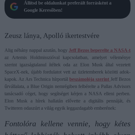
Állítsd be oldalunkat preferált forrásként a
Google Keresőben!
Zeusz lánya, Apolló ikertestvére
Alig néhány nappal azután, hogy
Jeff Bezos beperelte a NASA-t
az Artemis Holdmisszióval kapcsolatban, amelyet véleménye
szerint igazságtalanul ítéltek oda az Elon Musk által vezetett
SpaceX-nek, újabb fordulatot vett az üzletemberek közötti adok-
kapok. Az Ars Technica hírportál
beszámolója szerint
Jeff Bezos
űrvállalata, a Blue Origin nemrégiben felbérelte a Pallas Advisors
tanácsadó céget, hogy segítséget kérjen a NASA elleni perben.
Elon Musk a hírek hallatán elővette a digitális pennáját, és
Twitteren odaszúrt a világ egyik leggazdagabb emberének:
Fontolóra kellene vennie, hogy kétes