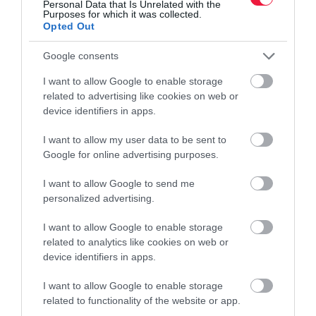
Personal Data that Is Unrelated with the
Purposes for which it was collected.
Opted Out
Google consents
I want to allow Google to enable storage
MUNKAIDŐ
related to advertising like cookies on web or
device identifiers in apps.
Ezért lehet nyerő a négynapos munkahét
I want to allow my user data to be sent to
A négynapos munkahét jelentősen csökkenti a kiégést és javítja a
Google for online advertising purposes.
dolgozók jóllétét, miközben a vállalatok hatékonyabb
munkaszervezéssel a termelékenységüket és az árbevételüket is
I want to allow Google to send me
personalized advertising.
növelni tudták egy…
I want to allow Google to enable storage
related to analytics like cookies on web or
device identifiers in apps.
I want to allow Google to enable storage
related to functionality of the website or app.