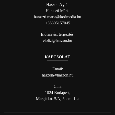
Haszon Agrár
Haraszti Márta
haraszti.marta@kodmedia.hu
+36305157045
Előfizetés, terjesztés:
elofiz@haszon.hu
KAPCSOLAT
Email:
haszon@haszon.hu
Cím:
1024 Budapest,
Margit krt. 5/A, 3. em. 1. a