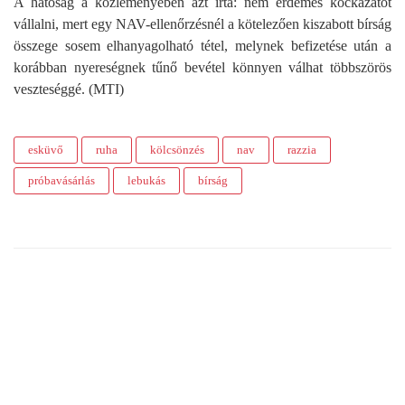
A hatóság a közleményében azt írta: nem érdemes kockázatot
vállalni, mert egy NAV-ellenőrzésnél a kötelezően kiszabott bírság
összege sosem elhanyagolható tétel, melynek befizetése után a
korábban nyereségnek tűnő bevétel könnyen válhat többszörös
veszteséggé. (MTI)
esküvő
ruha
kölcsönzés
nav
razzia
próbavásárlás
lebukás
bírság