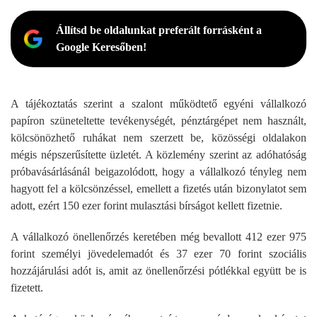
Állítsd be oldalunkat preferált forrásként a
Google Keresőben!
A tájékoztatás szerint a szalont működtető egyéni vállalkozó
papíron szüneteltette tevékenységét, pénztárgépet nem használt,
kölcsönözhető ruhákat nem szerzett be, közösségi oldalakon
mégis népszerűsítette üzletét. A közlemény szerint az adóhatóság
próbavásárlásánál beigazolódott, hogy a vállalkozó tényleg nem
hagyott fel a kölcsönzéssel, emellett a fizetés után bizonylatot sem
adott, ezért 150 ezer forint mulasztási bírságot kellett fizetnie.
A vállalkozó önellenőrzés keretében még bevallott 412 ezer 975
forint személyi jövedelemadót és 37 ezer 70 forint szociális
hozzájárulási adót is, amit az önellenőrzési pótlékkal együtt be is
fizetett.