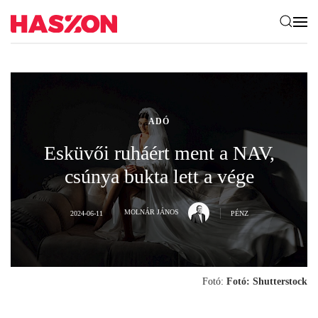
ADÓ
Esküvői ruháért ment a NAV,
csúnya bukta lett a vége
MOLNÁR JÁNOS
2024-06-11
PÉNZ
Fotó:
Fotó: Shutterstock