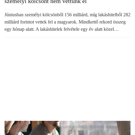
személyi kölcsönt nem vettünk el
Júniusban személyi kölcsönből 156 milliárd, míg lakáshitelből 282
milliárd forintot vettek fel a magyarok. Mindkettő rekord összeg
egy hónap alatt. A lakáshitelek felvétele egy év alatt közel…