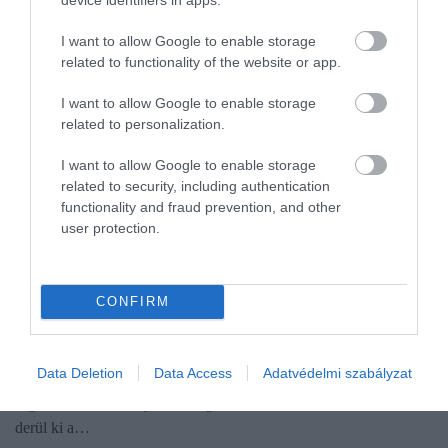
I want to allow Google to enable storage
related to functionality of the website or app.
I want to allow Google to enable storage
related to personalization.
I want to allow Google to enable storage
related to security, including authentication
functionality and fraud prevention, and other
user protection.
PÉNZ
CONFIRM
Ennyibe kerül idén egy esküvő
2026-ban már egy kisebb, családias lagzi is több millió forintos
Data Deletion
Data Access
Adatvédelmi szabályzat
kiadást jelenthet, míg egy közepes vagy nagyobb vendégsereget
fogadó esküvő könnyedén megközelítheti a 10 millió forintot -
derül ki a…