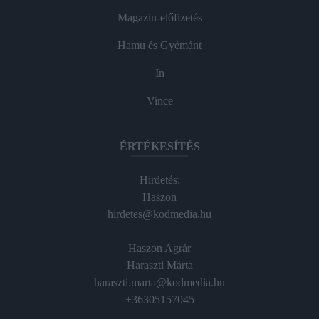
Magazin-előfizetés
Hamu és Gyémánt
In
Vince
ÉRTÉKESÍTÉS
Hirdetés:
Haszon
hirdetes@kodmedia.hu
Haszon Agrár
Haraszti Márta
haraszti.marta@kodmedia.hu
+36305157045