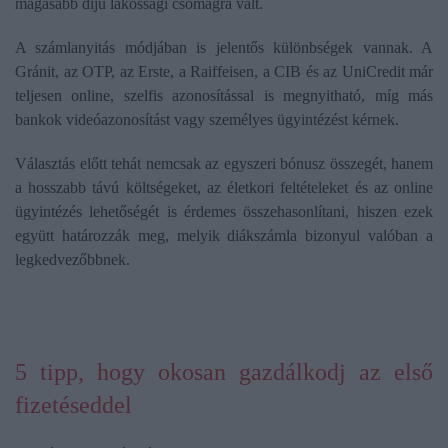
magasabb díjú lakossági csomagra vált.
A számlanyitás módjában is jelentős különbségek vannak. A
Gránit, az OTP, az Erste, a Raiffeisen, a CIB és az UniCredit már
teljesen online, szelfis azonosítással is megnyitható, míg más
bankok videóazonosítást vagy személyes ügyintézést kérnek.
Választás előtt tehát nemcsak az egyszeri bónusz összegét, hanem
a hosszabb távú költségeket, az életkori feltételeket és az online
ügyintézés lehetőségét is érdemes összehasonlítani, hiszen ezek
együtt határozzák meg, melyik diákszámla bizonyul valóban a
legkedvezőbbnek.
5 tipp, hogy okosan gazdálkodj az első
fizetéseddel