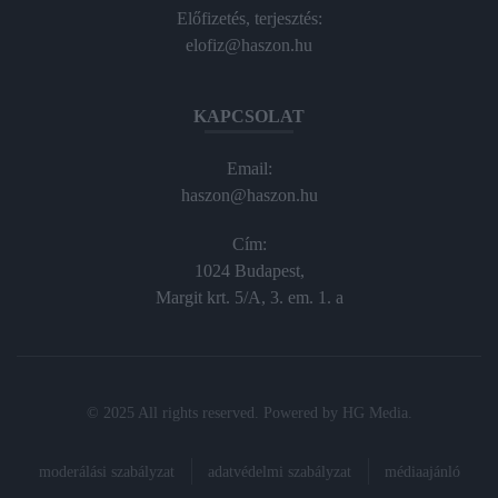
Előfizetés, terjesztés:
elofiz@haszon.hu
KAPCSOLAT
Email:
haszon@haszon.hu
Cím:
1024 Budapest,
Margit krt. 5/A, 3. em. 1. a
© 2025 All rights reserved. Powered by
HG Media
.
moderálási szabályzat
adatvédelmi szabályzat
médiaajánló