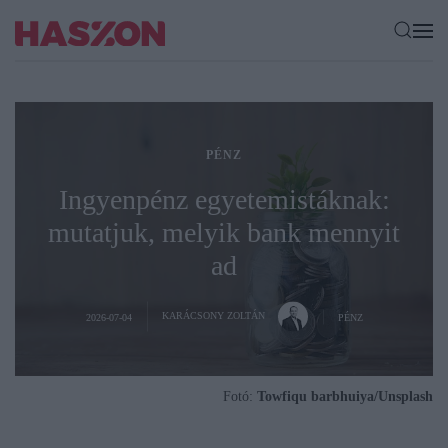
PÉNZ
Ingyenpénz egyetemistáknak:
mutatjuk, melyik bank mennyit
ad
KARÁCSONY ZOLTÁN
2026-07-04
PÉNZ
Fotó:
Towfiqu barbhuiya/Unsplash