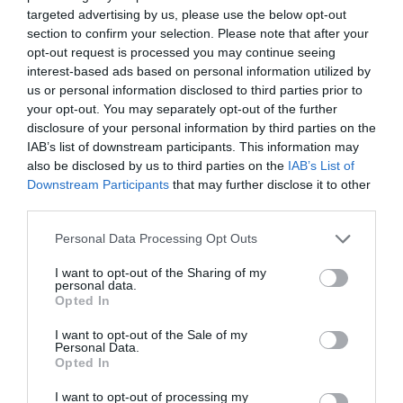
5. Ne költsd el azonnal az egész összeget impulzusvásárlásokra.
targeted advertising by us, please use the below opt-out
section to confirm your selection. Please note that after your
opt-out request is processed you may continue seeing
interest-based ads based on personal information utilized by
Ez is érdekelhet!
Kedvezményes devizaváltás:
us or personal information disclosed to third parties prior to
az idővel és a Revoluttal versenyeznek a
your opt-out. You may separately opt-out of the further
disclosure of your personal information by third parties on the
bankok
IAB’s list of downstream participants. This information may
also be disclosed by us to third parties on the
IAB’s List of
Downstream Participants
that may further disclose it to other
third parties.
Please note that this website/app uses one or more Google
Personal Data Processing Opt Outs
Olvasd el ezt is!
services and may gather and store information including but
not limited to your visit or usage behaviour. You may click to
I want to opt-out of the Sharing of my
Véget érhet a fizikai bankkártyák kora: erre tart a
personal data.
grant or deny consent to Google and its third-party tags to
Opted In
fizetés
use your data for below specified purposes in below Google
Egyre több pénzt bukunk a bankkártyás
consent section.
I want to opt-out of the Sale of my
csalásokon
Personal Data.
Opted In
Ennyi magyarnak van legalább 1 évi pénzügyi
tartaléka
I want to opt-out of processing my