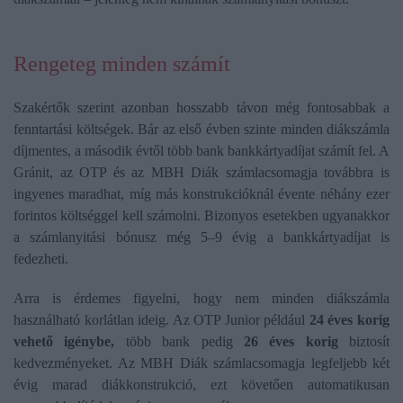
Rengeteg minden számít
Szakértők szerint azonban hosszabb távon még fontosabbak a
fenntartási költségek. Bár az első évben szinte minden diákszámla
díjmentes, a második évtől több bank bankkártyadíjat számít fel. A
Gránit, az OTP és az MBH Diák számlacsomagja továbbra is
ingyenes maradhat, míg más konstrukcióknál évente néhány ezer
forintos költséggel kell számolni. Bizonyos esetekben ugyanakkor
a számlanyitási bónusz még 5–9 évig a bankkártyadíjat is
fedezheti.
Arra is érdemes figyelni, hogy nem minden diákszámla
használható korlátlan ideig. Az OTP Junior például
24 éves korig
vehető igénybe,
több bank pedig
26 éves korig
biztosít
kedvezményeket. Az MBH Diák számlacsomagja legfeljebb két
évig marad diákkonstrukció, ezt követően automatikusan