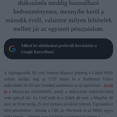
diákszámla meddig használható
kedvezményesen, mennyibe kerül a
második évtől, valamint milyen feltételek
mellett jár az egyszeri pénzjutalom.
Állítsd be oldalunkat preferált forrásként a
Google Keresőben!
A legmagasabb, 60 ezer forintos bónuszt jelenleg a Gránit Hello
számla kínálja, míg az OTP Junior és a Raiffeisen Yelloo
diákszámla 50-50 ezer forinttal jutalmazza az új ügyfeleket -
derül
ki
a Money.hu elemzéséből, amely a diákszámla konstrukciókat
vette górcső alá. Az UniCredit és a K&H 40 ezer, a MagNet 30
ezer, az Erste pedig 25 ezer forintos jóváírást biztosít. Ugyanakkor
több pénzintézet – köztük a CIB, az Oberbank és az MBH egyes
diákszámlái – jelenleg nem kínálnak számlanyitási bónuszt.