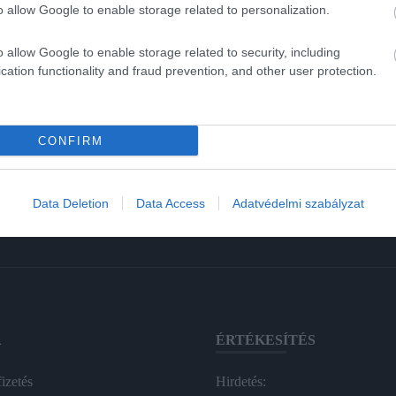
o allow Google to enable storage related to personalization.
o allow Google to enable storage related to security, including
cation functionality and fraud prevention, and other user protection.
CONFIRM
Data Deletion
Data Access
Adatvédelmi szabályzat
A
ÉRTÉKESÍTÉS
izetés
Hirdetés: