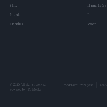
Pénz
Hamu és Gy
Piacok
In
Életstílus
Vince
© 2025 All rights reserved.
moderálási szabályzat
adat
Powered by
HG Media
.