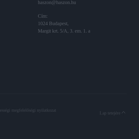
haszon@haszon.hu
Cím:
1024 Budapest,
Margit krt. 5/A, 3. em. 1. a
sségi megfelelőségi nyilatkozat
Lap tetejére