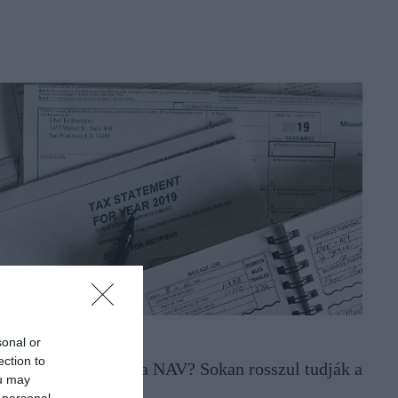
DÓ
sonal or
ection to
eddig ellenőrizhet a NAV? Sokan rosszul tudják a
ou may
ontos szabályt