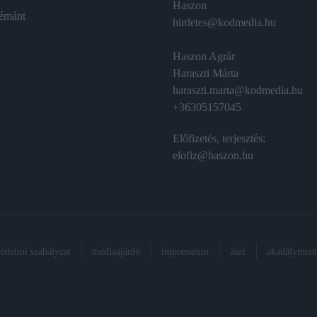
Haszon
émánt
hirdetes@kodmedia.hu
Haszon Agrár
Haraszti Márta
haraszti.marta@kodmedia.hu
+36305157045
Előfizetés, terjesztés:
elofiz@haszon.hu
védelmi szabályzat
médiaajánló
impresszum
ászf
akadálymente