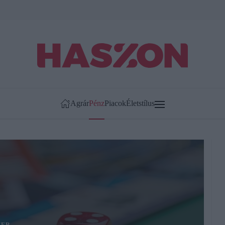
Agrár
Pénz
Piacok
Életstílus