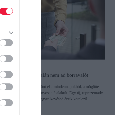
ENDÉGLÁTÁS
nnyi magyar egyáltalán nem ad borravalót
 borravaló továbbra sem tűnt el a mindennapokból, a mögötte
lló motiváció viszont látványosan átalakult. Egy új, reprezentatív
utatás szerint a vendégek egyre kevésbé érzik kötelező
esztusnak a…
ectangle