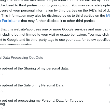
eing interest-based ads based on personal information utilized by us or
disclosed to third parties prior to your opt-out. You may separately opt-
B
losure of your personal information by third parties on the IAB’s list of
. This information may also be disclosed by us to third parties on the
IA
v
Participants
that may further disclose it to other third parties.
ö
a
 that this website/app uses one or more Google services and may gath
including but not limited to your visit or usage behaviour. You may click 
 to Google and its third-party tags to use your data for below specifi
ogle consent section.
l Data Processing Opt Outs
saládok, játékokra is többet költöttek.
o opt-out of the Sharing of my personal data.
In
rált forrásként a Google Keresőben!
o opt-out of the Sale of my Personal Data.
In
to opt-out of processing my Personal Data for Targeted
ing.
lliárd forintra nőtt, a 4,5 százalékos bővülés a vállalat
In