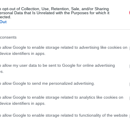
g a nettó árbevétel felét, 7 milliárd forintot a karácsonyi
.
o opt-out of Collection, Use, Retention, Sale, and/or Sharing
ersonal Data that Is Unrelated with the Purposes for which it
lected.
 a dobogóra a kreatív játékok és a Lego készletek kerültek
Out
az autóké-járműveké lett. A családok többsége 2020-ban sok
rsasoknak óriási löketet adott. Több ágazathoz hasonlóan az
consents
o allow Google to enable storage related to advertising like cookies on
evice identifiers in apps.
o allow my user data to be sent to Google for online advertising
itott, novemberben pedig Szegeden kezdett nagy beruházásba.
s.
V
ság idején azok a vállalkozások tudnak talpon maradni,
to allow Google to send me personalized advertising.
szervezésével, az online értékesítési és ügyfélkapcsolati
E
cikkünkből megtudod
, milyen konkrét lépéseket érdemes
o allow Google to enable storage related to analytics like cookies on
k illusztráció
)
A
evice identifiers in apps.
á
k
o allow Google to enable storage related to functionality of the website
edelem
vásárlás
vásárlók
társasjáték
lego
g
r
ine kereskedelem