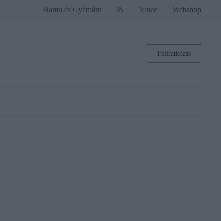
Hamu és Gyémánt
IN
Vince
Webshop
Feliratkozás