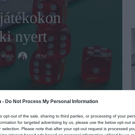
KER
játékokon
i nyert
 JÁNOS
PÉNZ
u -
Do Not Process My Personal Information
A
to opt-out of the sale, sharing to third parties, or processing of your per
Fotó:
Fotó:123RF
formation for targeted advertising by us, please use the below opt-out s
M
r selection. Please note that after your opt-out request is processed y
p