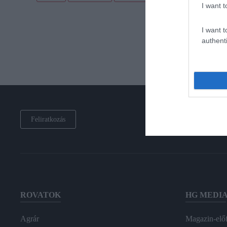
I want t
I want t
authenti
Feliratkozás
ROVATOK
HG MEDI
Agrár
Magazin-előf