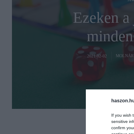
SI
Ezeken a 
mindenk
MOLNÁR
2021-02-02
haszon.h
If you wish 
sensitive in
confirm you