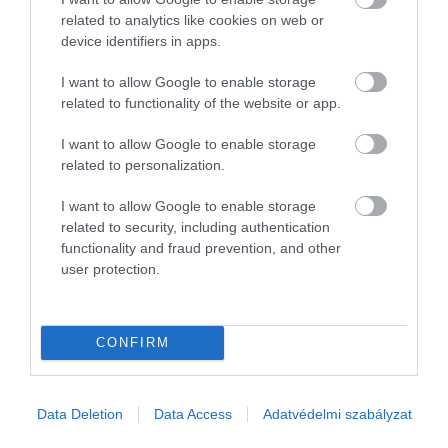
személyi hitel, sőt, akad példa 10 évesre is. Igaz, ekkor a
related to analytics like cookies on web or
visszafizetendő összeg is nagyobb. Ám vannak élethelyezetek,
device identifiers in apps.
amikor ez a legjobb…
I want to allow Google to enable storage
related to functionality of the website or app.
I want to allow Google to enable storage
related to personalization.
I want to allow Google to enable storage
related to security, including authentication
functionality and fraud prevention, and other
user protection.
CONFIRM
Data Deletion
Data Access
Adatvédelmi szabályzat