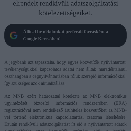
elrendelt rendkívüli adatszolgáltatási
kötelezettségeiket.
Állítsd be oldalunkat preferált forrásként a
Google Keresőben!
A jegybank azt tapasztalta, hogy egyes közvetítők nyilvántartott,
tevékenységükkel kapcsolatos adatai nem álltak maradéktalanul
összhangban a cégnyilvántartásban róluk szereplő információkkal,
így szükséges azok aktualizálása.
Az MNB ezért határozattal kötelezte az MNB elektronikus
ügyintézését biztosító információs rendszerében (ERA)
regisztrációval nem rendelkező áruhiteles közvetítőket az MNB-
vel történő elektronikus kapcsolattartási csatorna létesítésére.
Ezután rendkívüli adatszolgáltatást írt elő a nyilvántartott adatok