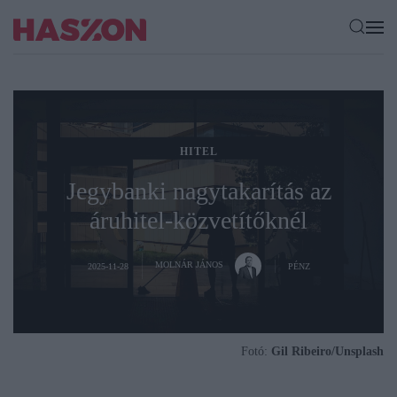
HITEL
Jegybanki nagytakarítás az
áruhitel-közvetítőknél
MOLNÁR JÁNOS
2025-11-28
PÉNZ
Fotó:
Gil Ribeiro/Unsplash