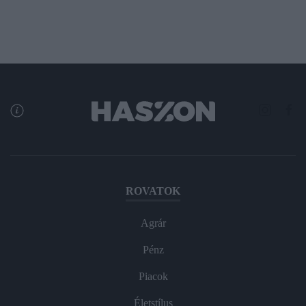
ROVATOK
Agrár
Pénz
Piacok
Életstílus