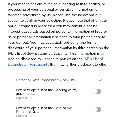
If you wish to opt-out of the sale, sharing to third parties, or
processing of your personal or sensitive information for
targeted advertising by us, please use the below opt-out
section to confirm your selection. Please note that after your
opt-out request is processed you may continue seeing
áruhitel
pénzpiac
jegybank
engedély
interest-based ads based on personal information utilized by
us or personal information disclosed to third parties prior to
visszavonás
közvetítő
your opt-out. You may separately opt-out of the further
disclosure of your personal information by third parties on the
IAB’s list of downstream participants. This information may
also be disclosed by us to third parties on the
IAB’s List of
Downstream Participants
that may further disclose it to other
third parties.
Please note that this website/app uses one or more Google
Personal Data Processing Opt Outs
services and may gather and store information including but
not limited to your visit or usage behaviour. You may click to
I want to opt-out of the Sharing of my
personal data.
grant or deny consent to Google and its third-party tags to
Opted In
use your data for below specified purposes in below Google
consent section.
I want to opt-out of the Sale of my
Personal Data.
Opted In