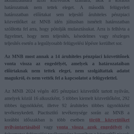
aktualizálására azon közvetítők számára, akik a korábbi
határozatnak nem tettek eleget. A második felügyeleti
határozatban előírtakat sem teljesítő áruhiteles pénzpiaci
közvetítőket az MNB idén júliusban ismételt határozatban
szólította fel arra, hogy pótolják mulasztásukat. Arra is felhívta a
figyelmet, hogy nem teljesítés, késedelmes vagy részleges
teljesítés esetén a legsúlyosabb felügyelési lépésre kerülhet sor.
Az MNB most annak a 14 áruhiteles pénzpiaci közvetítőnek
vonta vissza az engedélyét, amelyek a határozataiban
előírtaknak nem tettek eleget, nem szolgáltattak adatot
magukról, és nem vették fel a kapcsolatot a felügyelettel.
Az MNB 2024 végén 405 pénzpiaci közvetítőt tartott nyilván,
amelyek közül 16 alkuszként, 5 többes kiemelt közvetítőként, 292
többes ügynökként, illetve 92 áruhiteles többes ügynökként
tevékenykedett. Piactisztító tevékenysége során az MNB a
korábbi időszakban is több esetben
törölt közvetítőket
nyilvántartásából
vagy
vonta vissza azok engedélyét
és