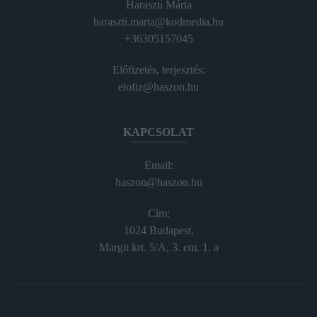
Haraszti Márta
haraszti.marta@kodmedia.hu
+36305157045
Előfizetés, terjesztés:
elofiz@haszon.hu
KAPCSOLAT
Email:
haszon@haszon.hu
Cím:
1024 Budapest,
Margit krt. 5/A, 3. em. 1. a