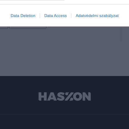
ány szja-tervével
Data Deletion
Data Access
Adatvédelmi szabályzat
ret
pénzügyminiszter