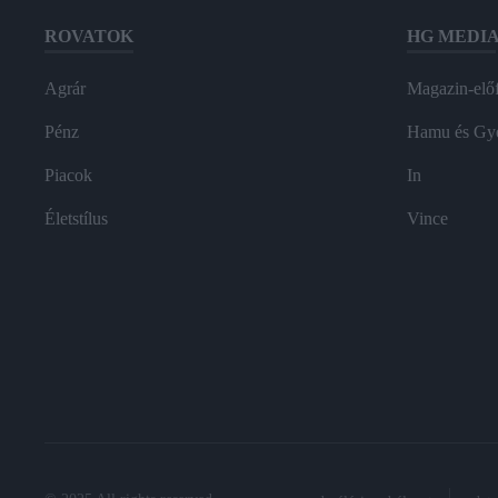
ROVATOK
HG MEDI
Agrár
Magazin-előf
Pénz
Hamu és Gy
Piacok
In
Életstílus
Vince