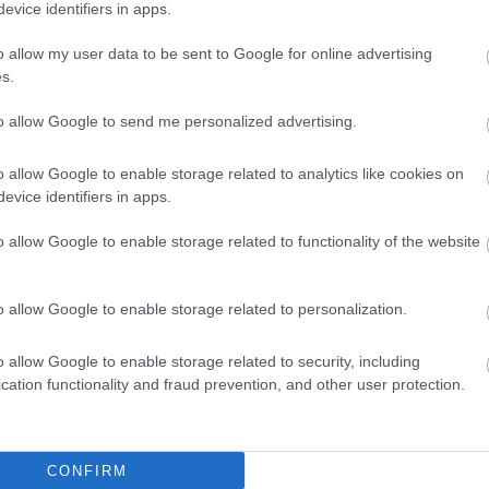
evice identifiers in apps.
r
o allow my user data to be sent to Google for online advertising
s.
ltörölnének itthon egy „adónemet"
to allow Google to send me personalized advertising.
o allow Google to enable storage related to analytics like cookies on
evice identifiers in apps.
ást úgy akarják kialakítani, hogy
ne nyíljon újra tér a
o allow Google to enable storage related to functionality of the website
 cégek ismét munkaviszonyokat alakítanának át katás
ű akar maradni ígéreteihez
, ugyanakkor arról is beszélt,
yeztetésnek
kell megelőznie.
o allow Google to enable storage related to personalization.
o allow Google to enable storage related to security, including
cation functionality and fraud prevention, and other user protection.
s határ
CONFIRM
lhatjuk a rövidítéseket