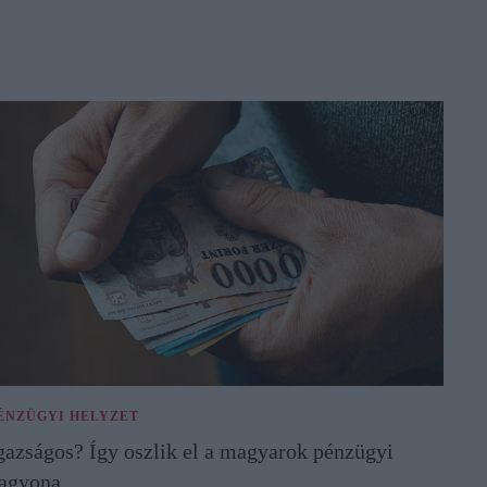
ÉNZÜGYI HELYZET
gazságos? Így oszlik el a magyarok pénzügyi
agyona