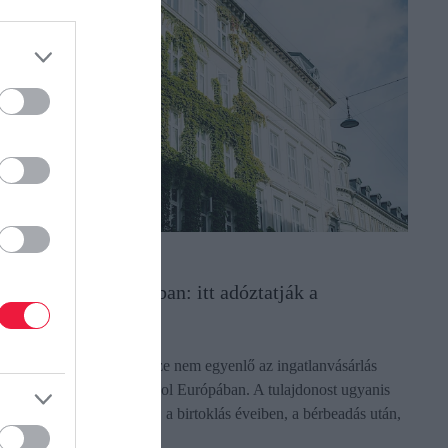
NGATLANPIAC
akásbiznisz Európában: itt adóztatják a
egkeményebben
gy ingatlan vételára messze nem egyenlő az ingatlanvásárlás
öltségeivel, legyünk akárhol Európában. A tulajdonost ugyanis
dó terhelheti a vásárláskor, a birtoklás éveiben, a bérbeadás után,
e még…