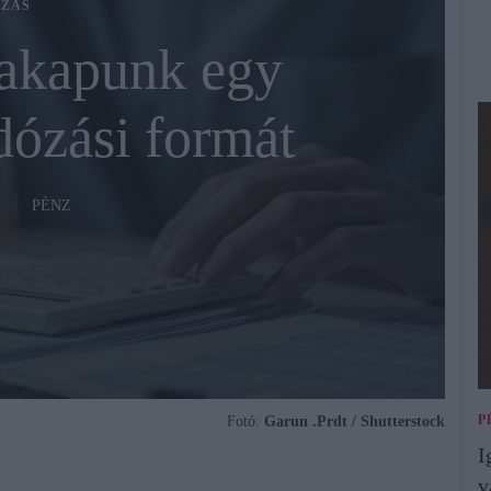
ZÁS
zakapunk egy
dózási formát
PÉNZ
P
Fotó:
Garun .Prdt / Shutterstock
I
v