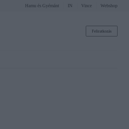
Hamu és Gyémánt
IN
Vince
Webshop
Feliratkozás