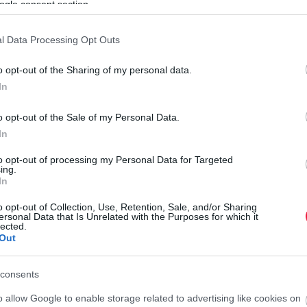
ogle consent section.
l Data Processing Opt Outs
ak számított
a kisebb vállalkozók körében. Ennek okai
zhető, alacsony adminisztrációval járó lehetőséget kínált. A
o opt-out of the Sharing of my personal data.
miután az akkori kormány a visszaélések visszaszorításával
In
o opt-out of the Sale of my Personal Data.
In
to opt-out of processing my Personal Data for Targeted
y évvel ezelőtti módosítás
érthető volt, hiszen jelentős hiba
ing.
I
In
t, akik valóban a kata eredeti célcsoportjába tartoztak, és
L
szaéltek. Szerinte ugyanakkor az igény nem változott: a
o opt-out of Collection, Use, Retention, Sale, and/or Sharing
ersonal Data that Is Unrelated with the Purposes for which it
l
, könnyen adminisztrálható adózási formára.
lected.
Out
ák a korábbi katás rendszert, hanem
ki is bővítenék azt
a
E
lkozók és a kisvállalkozói kör
ismét szélesebb lehetőséget
k
consents
a
o allow Google to enable storage related to advertising like cookies on
d