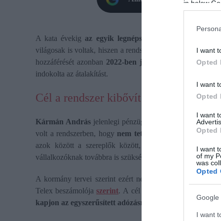
in below Go
Persona
A kata évekig
az egyik legnépszerűbb adózási formán
világosak is voltak, hiszen a rendszer egy egyszerűen terve
I want t
hozzáférését azonban
2022-ben jelentősen szűkítették
, 
Opted 
indokolta az átalakítást.
I want t
Cél a rendszer kibővítése
Opted 
I want 
Kármán András
jelenlegi pénzügyminiszter szerint a nég
Advertis
Opted 
volt a rendszerben, hogy
nem tett különbséget
azok közöt
azok között a szereplők között, akik a rendszerrel vis
I want t
of my P
vállalkozóknak továbbra is szükségük van egy kiszámítható
was col
Opted 
A kormány tervei szerint ezért nem pusztán visszaállítan
Telex beszámolója
szerint
.
A cél az, hogy az egyéni válla
Google 
kapjon az egyszerűsített adózásra.
I want t