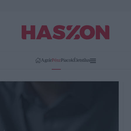
Agrár
Pénz
Piacok
Életstílus