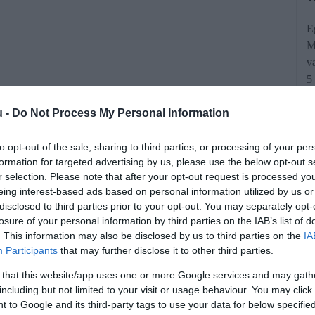
E
M
v
5
u -
Do Not Process My Personal Information
to opt-out of the sale, sharing to third parties, or processing of your per
formation for targeted advertising by us, please use the below opt-out s
r selection. Please note that after your opt-out request is processed y
eing interest-based ads based on personal information utilized by us or
sebb körű elérhetősége – erről beszélt
disclosed to third parties prior to your opt-out. You may separately opt-
lamentben, miután Apáti István, a Mi
losure of your personal information by third parties on the IAB’s list of
. This information may also be disclosed by us to third parties on the
IA
adózó vállalkozások tételes adójának
Participants
that may further disclose it to other third parties.
ltoztatásokkal is lehet számolni.
 that this website/app uses one or more Google services and may gath
including but not limited to your visit or usage behaviour. You may click 
 to Google and its third-party tags to use your data for below specifi
rált forrásként a Google Keresőben!