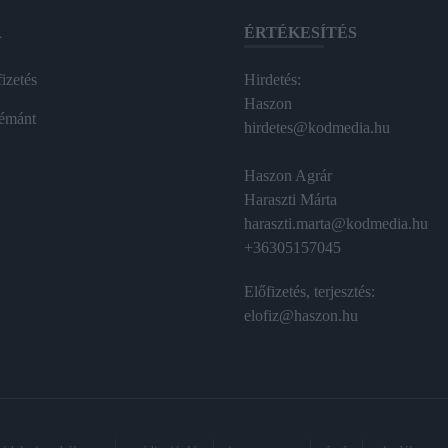
A
ÉRTÉKESÍTÉS
izetés
Hirdetés:
Haszon
émánt
hirdetes@kodmedia.hu
Haszon Agrár
Haraszti Márta
haraszti.marta@kodmedia.hu
+36305157045
Előfizetés, terjesztés:
elofiz@haszon.hu