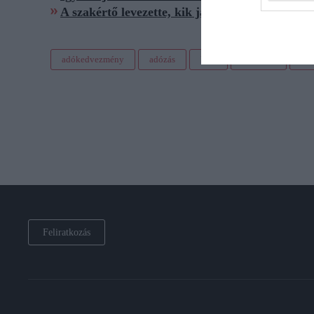
A szakértő levezette, kik járnak jól az új korm
adókedvezmény
adózás
kata
kormány
ígé
Feliratkozás