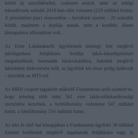
kötött új szerződéseket, csaknem annyit, mint az eddigi
rekordévnek számító 2018-ban elért volumen (219 milliárd forint).
A pénzintézet piaci részesedése – becslések szerint – 20 százalék
körüli, majdnem a duplája annak, mint a korábbi, állami
támogatásos időszakban volt.
Az Erste Lakástakarék ügyfeleinek mintegy fele meglévő
lakóingatlana felújítására fordítja lakás-takarékpénztári
megtakarítását, harmaduk lakásvásárlásra, hatoduk meglévő
lakáshitele törlesztésére költ, az ügyfelek kis része pedig építkezik
– közölték az MTI-vel.
Az MBH csoport tagjaként működő Fundamenta arról számolt be,
hogy jelenleg több mint 561 ezer lakás-előtakarékossági
szerződést kezelnek, a betétállomány volumene 547 milliárd
forint, a hitelállomány 516 milliárd forint.
Az idei év első hat hónapjában a Fundamenta ügyfelei 38 milliárd
forintot fordítottak meglévő ingatlanaik felújítására vagy új