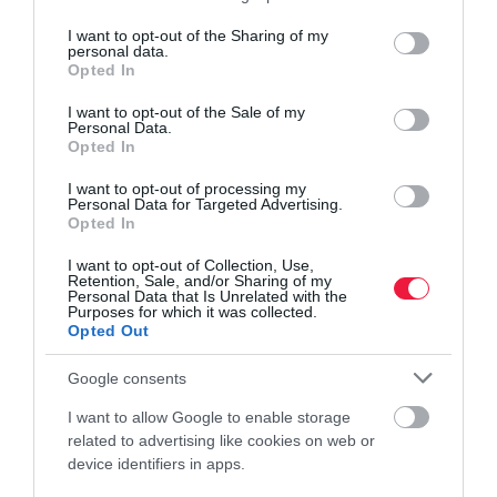
services and may gather and store information including but
lakástakarék
megtakarítás
hitel
bank
kamat
not limited to your visit or usage behaviour. You may click to
I want to opt-out of the Sharing of my
personal data.
grant or deny consent to Google and its third-party tags to
Opted In
use your data for below specified purposes in below Google
consent section.
I want to opt-out of the Sale of my
Personal Data.
Opted In
I want to opt-out of processing my
Personal Data for Targeted Advertising.
Opted In
I want to opt-out of Collection, Use,
Retention, Sale, and/or Sharing of my
Personal Data that Is Unrelated with the
Purposes for which it was collected.
Opted Out
Google consents
I want to allow Google to enable storage
related to advertising like cookies on web or
device identifiers in apps.