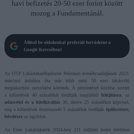
havi befizetés 20-50 ezer forint között
mozog a Fundamentánál.
Állítsd be oldalunkat preferált forrásként a
Google Keresőben!
Az OTP Lakástakarékpénztár Prémium termékcsaládjának 2023.
márciusi indulása óta már több mint 50 ezer lakáscélú
megtakarítási szerződést kötöttek. A pénzintézet közlése szerint
a kifizetések 40 százalékát fordítják nagyjából
felújításra
, az
adásvétel és a hitelkiváltás
30, illetve 25 százalékot képvisel,
míg a kifizetések fennmaradó 5 százalékát fordítják
építkezésre,
bővítésre
az ügyfelek.
Az Erste Lakástakarék 2024-ben 211 milliárd forint értékben