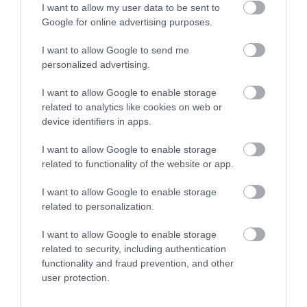
I want to allow my user data to be sent to
Google for online advertising purposes.
I want to allow Google to send me
personalized advertising.
I want to allow Google to enable storage
related to analytics like cookies on web or
device identifiers in apps.
PÉNZ
I want to allow Google to enable storage
related to functionality of the website or app.
Megvan a hétfőn menesztett bankvezér utódja
I want to allow Google to enable storage
Szerdától Kiss Zalán tölti be az EXIM Magyarország
related to personalization.
vezérigazgatói tisztségét. Az új vezető kinevezésének célja az
intézmény szakmai működésének további erősítése, a szervezeti
I want to allow Google to enable storage
megújulás támogatása…
related to security, including authentication
functionality and fraud prevention, and other
user protection.