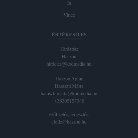
In
Vince
ÉRTÉKESÍTÉS
Hirdetés:
Haszon
hirdetes@kodmedia.hu
Haszon Agrár
Haraszti Márta
haraszti.marta@kodmedia.hu
+36305157045
Előfizetés, terjesztés:
elofiz@haszon.hu