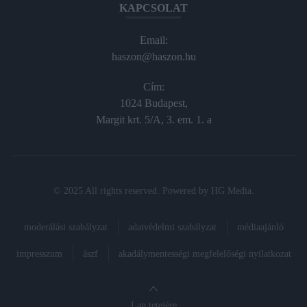
KAPCSOLAT
Email:
haszon@haszon.hu
Cím:
1024 Budapest,
Margit krt. 5/A, 3. em. 1. a
© 2025 All rights reserved. Powered by
HG Media
.
moderálási szabályzat
adatvédelmi szabályzat
médiaajánló
impresszum
ászf
akadálymentességi megfelelőségi nyilatkozat
Lap tetejére