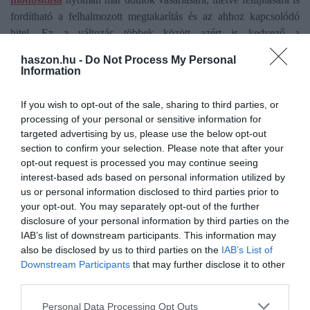
fordítható a felhalmozott megtakarítás és az ahhoz kapcsolódó
hitel. Ez a változás többek között azért is kedvező a
lakástakarékok szempontjából, mert
haszon.hu -
Do Not Process My Personal
Information
- a nyaralók rendre kimaradnak az állami támogatású
programokból, illetve
If you wish to opt-out of the sale, sharing to third parties, or
processing of your personal or sensitive information for
- lakáshitellel sem minden esetben finanszírozzák megvásárlásukat
targeted advertising by us, please use the below opt-out
a bankok.
section to confirm your selection. Please note that after your
opt-out request is processed you may continue seeing
interest-based ads based on personal information utilized by
us or personal information disclosed to third parties prior to
your opt-out. You may separately opt-out of the further
Olvasd el ezt is!
disclosure of your personal information by third parties on the
IAB’s list of downstream participants. This information may
Tóparti nyaralót vennél? Itt tartanak az árak
also be disclosed by us to third parties on the
IAB’s List of
3 százalékos lakáshitel önerő nélkül? Így lehetséges
Downstream Participants
that may further disclose it to other
Átlépte a 20 millió forintot az átlagos lakáshitel
third parties.
Please note that this website/app uses one or more Google
Personal Data Processing Opt Outs