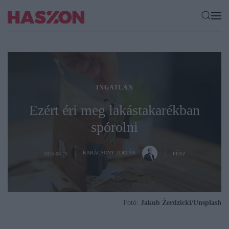
INGATLAN
Ezért éri meg lakástakarékban
spórolni
KARÁCSONY ZOLTÁN
2025-08-23
PÉNZ
Fotó:
Jakub Żerdzicki/Unsplash