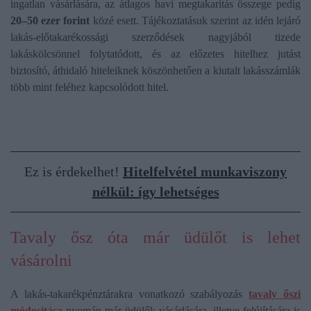
ingatlan vásárlására, az átlagos havi megtakarítás összege pedig
20–50 ezer forint
közé esett. Tájékoztatásuk szerint az idén lejáró
lakás-előtakarékossági szerződések nagyjából tizede
lakáskölcsönnel folytatódott, és az előzetes hitelhez jutást
biztosító, áthidaló hiteleiknek köszönhetően a kiutalt lakásszámlák
több mint feléhez kapcsolódott hitel.
Ez is érdekelhet!
Hitelfelvétel munkaviszony
nélkül: így lehetséges
Tavaly ősz óta már üdülőt is lehet
vásárolni
A lakás-takarékpénztárakra vonatkozó szabályozás
tavaly őszi
módosítása
nyomán már üdülők vásárlására, illetve felújítására is