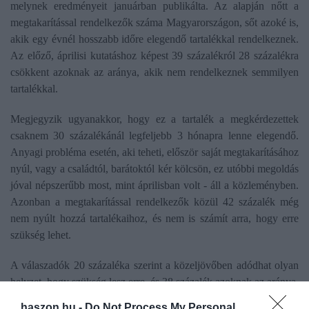
melynek eredményeit januárban publikálta. Az alapján nőtt a
megtakarítással rendelkezők száma Magyarországon, sőt azoké is,
akik egy évnél hosszabb időre elegendő tartalékkal rendelkeznek.
Az előző, áprilisi kutatáshoz képest 39 százalékról 28 százalékra
csökkent azoknak az aránya, akik nem rendelkeznek semmilyen
tartalékkal.
Megjegyzik ugyanakkor, hogy ez a tartalék a megkérdezettek
csaknem 30 százalékánál legfeljebb 3 hónapra lenne elegendő.
Anyagi probléma esetén, aki teheti, először saját megtakarításához
nyúl, vagy a családtól, barátoktól kér kölcsön, ez utóbbi megoldás
jóval népszerűbb most, mint áprilisban volt - áll a közleményben.
Azonban a megtakarítással rendelkezők közül 42 százalék még
nem nyúlt hozzá tartalékaihoz, és nem is számít arra, hogy erre
szükség lehet.
A válaszadók 20 százaléka szerint a közeljövőben adódhat olyan
helyzet, hogy szükség lesz erre, és 38 százalék azoknak az aránya,
akiknek már hozzá kellett nyúlniuk megtakarításaikhoz, még ha
haszon.hu -
Do Not Process My Personal