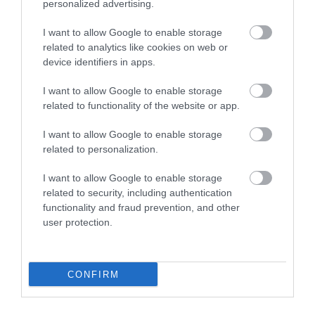
personalized advertising.
ENERGIA
Leáll a Paksi Atomerőmű
I want to allow Google to enable storage
related to analytics like cookies on web or
A Duna alacsony vízállása miatt az elkövetkező 24-72 órában
device identifiers in apps.
elkerülhetetlenné válik a Paksi Atomerőmű teljes leállítása, írja
I want to allow Google to enable storage
weboldalán a vállalat. Az atomerőmű felkészült a teljes leállással
related to functionality of the website or app.
járó…
I want to allow Google to enable storage
related to personalization.
I want to allow Google to enable storage
related to security, including authentication
functionality and fraud prevention, and other
user protection.
CONFIRM