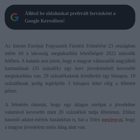
Állítsd be oldalunkat preferált forrásként a
Google Keresőben!
Az Intrum Európai Fogyasztói Fizetési Felmérése 23 országban
mérte fel a lakosság megtakarítási lehetőségeit 2022 második
felében. A kutatás arra jutott, hogy a magyar válaszadók nagyjából
harmadának (35 százalék) egy havi jövedelménél kevesebb
megtakarítása van. 29 százalékuknak körülbelül egy hónapra, 19
százaléknak pedig legfeljebb 3 hónapra lehet elég a félretett
pénze.
A felmérés rámutat, hogy egy átlagos európai a jövedelme
valamivel kevesebb mint 20 százalékát tudja félretenni. Ehhez
hasonló adatot mértek hazánkban is, bár a Telex
megjegyzi
, hogy
a magyar jövedelem uniós átlag alatt van.