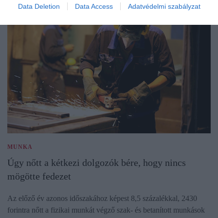
Data Deletion
Data Access
Adatvédelmi szabályzat
MUNKA
Úgy nőtt a kétkezi dolgozók bére, hogy nincs
mögötte fedezet
Az előző év azonos időszakához képest 8,5 százalékkal, 2430
forintra nőtt a fizikai munkát végző szak- és betanított munkások