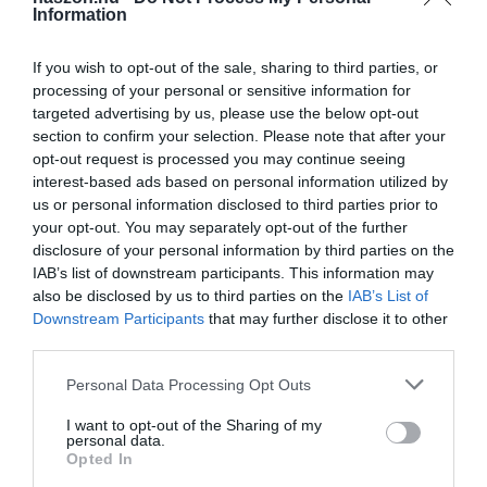
nagy részük, az összes megkérdezett 25 százaléka, igyekszik is azt
Information
rendre visszapótolni.
If you wish to opt-out of the sale, sharing to third parties, or
A felmérés arra is rámutatott, hogy a legtöbben ingatlanjukat,
processing of your personal or sensitive information for
autójukat és háztartási ingóságaikat tennék pénzzé szükség esetén.
targeted advertising by us, please use the below opt-out
A könnyen mozgósítható megtakarítások közül a készpénz és a
section to confirm your selection. Please note that after your
opt-out request is processed you may continue seeing
hagyományos bankbetét a legnépszerűbb, de egyre keresettebb a
interest-based ads based on personal information utilized by
nemesfém is. A közlemény az elmúlt évek kihívásaival
us or personal information disclosed to third parties prior to
magyarázza a tartalékképzés felértékelődését.
your opt-out. You may separately opt-out of the further
disclosure of your personal information by third parties on the
IAB’s list of downstream participants. This information may
megtakarítás
pénz
fizetés
kutatás
felmérés
also be disclosed by us to third parties on the
IAB’s List of
Downstream Participants
that may further disclose it to other
third parties.
Please note that this website/app uses one or more Google
Personal Data Processing Opt Outs
services and may gather and store information including but
not limited to your visit or usage behaviour. You may click to
I want to opt-out of the Sharing of my
personal data.
grant or deny consent to Google and its third-party tags to
Opted In
use your data for below specified purposes in below Google