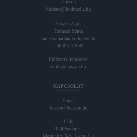
Haszon
hirdetes@kodmedia.hu
Haszon Agrár
Haraszti Márta
haraszti.marta@kodmedia.hu
+36305157045
Előfizetés, terjesztés:
elofiz@haszon.hu
KAPCSOLAT
Email:
haszon@haszon.hu
Cím:
1024 Budapest,
Margit krt. 5/A, 3. em. 1. a