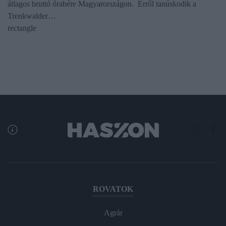
átlagos bruttó órabére Magyarországon. Erről tanúskodik a
Trenkwalder…
rectangle
ROVATOK
Agrár