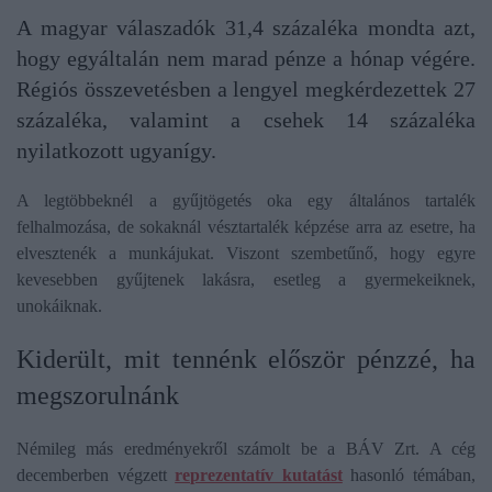
A magyar válaszadók 31,4 százaléka mondta azt,
hogy egyáltalán nem marad pénze a hónap végére.
Régiós összevetésben a lengyel megkérdezettek 27
százaléka, valamint a csehek 14 százaléka
nyilatkozott ugyanígy.
A legtöbbeknél a gyűjtögetés oka egy általános tartalék
felhalmozása, de sokaknál vésztartalék képzése arra az esetre, ha
elvesztenék a munkájukat. Viszont szembetűnő, hogy egyre
kevesebben gyűjtenek lakásra, esetleg a gyermekeiknek,
unokáiknak.
Kiderült, mit tennénk először pénzzé, ha
megszorulnánk
Némileg más eredményekről számolt be a BÁV Zrt. A cég
decemberben végzett
reprezentatív kutatást
hasonló témában,