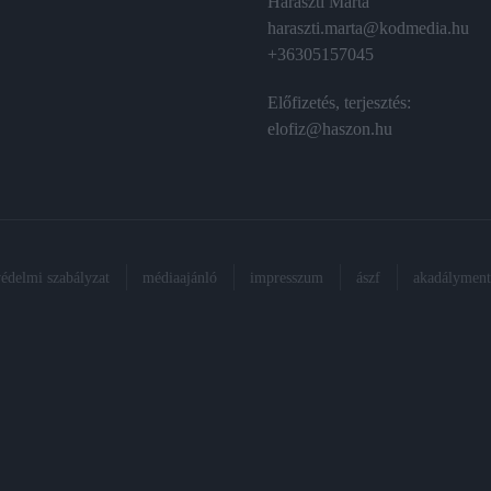
Haraszti Márta
haraszti.marta@kodmedia.hu
+36305157045
Előfizetés, terjesztés:
elofiz@haszon.hu
védelmi szabályzat
médiaajánló
impresszum
ászf
akadálymente