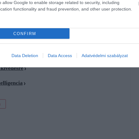
o allow Google to enable storage related to security, including
meg tudják előzni a problémát.
Figyelni kell
, kinek adjuk
cation functionality and fraud prevention, and other user protection.
ek engedélyezünk távoli hozzáférést biztosító programot
CONFIRM
Data Deletion
Data Access
Adatvédelmi szabályzat
 kivédésre
elligencia
k