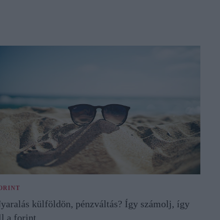
ORINT
yaralás külföldön, pénzváltás? Így számolj, így
ll a forint