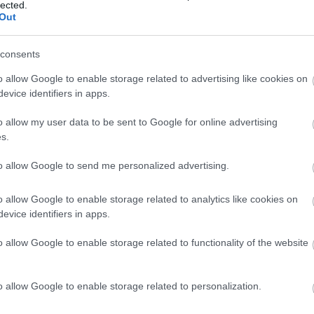
lected.
Out
etlenül
a netbankhoz
férnek hozzá. Ilyenkor gyakran
consents
biztonsági szakembernek vagy akár jegybanki munkatársnak
o allow Google to enable storage related to advertising like cookies on
ot.
evice identifiers in apps.
jánlatok
is. A csalók először kisebb összegek befizetésére
o allow my user data to be sent to Google for online advertising
ban hamis oldalakon mutatnak nem létező hozamokat. Ezután
s.
 áldozatnak, mit mondjon a valódi banki ügyintézőnek, ha a
to allow Google to send me personalized advertising.
osság az első
o allow Google to enable storage related to analytics like cookies on
evice identifiers in apps.
Erste a valós idejű csalásfigyelés mellett mesterséges
o allow Google to enable storage related to functionality of the website
ankban állítható limitek, azonnali értesítések és biztonsági
 önmagában nem elég. A Magyar Nemzeti Bank korábbi adatai
an 5,6 milliárd forintot szereztek meg a kiberbűnözők,
o allow Google to enable storage related to personalization.