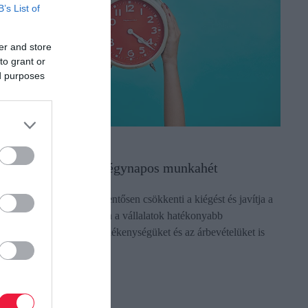
B’s List of
er and store
to grant or
ed purposes
UNKAIDŐ
zért lehet nyerő a négynapos munkahét
 négynapos munkahét jelentősen csökkenti a kiégést és javítja a
olgozók jóllétét, miközben a vállalatok hatékonyabb
unkaszervezéssel a termelékenységüket és az árbevételüket is
övelni tudták egy…
ectangle