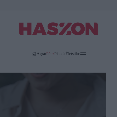
Agrár
Pénz
Piacok
Életstílus