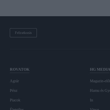
Feliratkozás
ROVATOK
HG MEDI
Agrár
Magazin-előf
Pénz
Hamu és Gy
Piacok
In
Életstílus
Vince