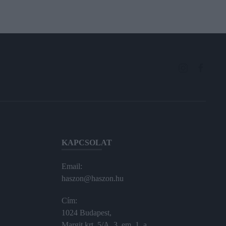
KAPCSOLAT
Email:
haszon@haszon.hu
Cím:
1024 Budapest,
Margit krt. 5/A, 3. em. 1. a