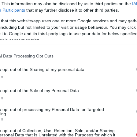
. This information may also be disclosed by us to third parties on the
IA
Participants
that may further disclose it to other third parties.
rált forrásként a Google Keresőben!
 that this website/app uses one or more Google services and may gath
including but not limited to your visit or usage behaviour. You may click 
 to Google and its third-party tags to use your data for below specifi
ogle consent section.
ónapjában
több mint hétezer visszaélési kísérletet
észleltek.
ezni a lakossági ügyfelektől, de a bank védelmi rendszerei
l Data Processing Opt Outs
nt eltűnését akadályozták meg.
M
o opt-out of the Sharing of my personal data.
nbség. A legtöbb esetben a bűnözők
bankkártyaadatokat
E
In
zer ilyen próbálkozás történt, összesen félmilliárd forintos
, de jóval nagyobb a veszteség. Egy sikeres kártyás csalás
A
o opt-out of the Sale of my Personal Data.
élésnél az átlagos kár már meghaladta az 1,6 millió forintot.
d
In
m
to opt-out of processing my Personal Data for Targeted
n
ing.
r
séges intelligencia vásárolt egy magyar
In
helyett
o opt-out of Collection, Use, Retention, Sale, and/or Sharing
ersonal Data that Is Unrelated with the Purposes for which it