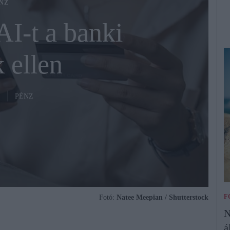
NZ
AI-t a banki
 ellen
PÉNZ
F
Fotó:
Natee Meepian / Shutterstock
N
á