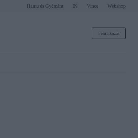
Hamu és Gyémánt
IN
Vince
Webshop
Feliratkozás