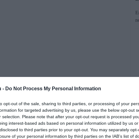
E
n
s, de éppen ezért egyre vonzóbb terep
u -
Do Not Process My Personal Information
ször ma már főként nem a bankok
to opt-out of the sale, sharing to third parties, or processing of your per
nkább az ügyfelek bizalmát próbálják
formation for targeted advertising by us, please use the below opt-out s
r selection. Please note that after your opt-out request is processed y
egy hamis befektetési ajánlat vagy egy
eing interest-based ads based on personal information utilized by us or
 lehet ahhoz, hogy valaki milliókat
disclosed to third parties prior to your opt-out. You may separately opt-
losure of your personal information by third parties on the IAB’s list of
tsen.