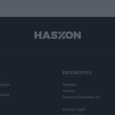
A
ÉRTÉKESÍTÉS
izetés
Hirdetés:
Haszon
émánt
hirdetes@kodmedia.hu
Haszon Agrár