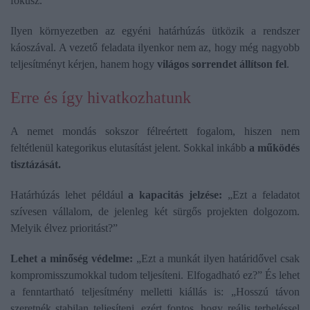
fókusz.
Ilyen környezetben az egyéni határhúzás ütközik a rendszer
káoszával. A vezető feladata ilyenkor nem az, hogy még nagyobb
teljesítményt kérjen, hanem hogy
világos sorrendet állítson fel
.
Erre és így hivatkozhatunk
A nemet mondás sokszor félreértett fogalom, hiszen nem
feltétlenül kategorikus elutasítást jelent. Sokkal inkább
a működés
tisztázását.
Határhúzás lehet például
a kapacitás jelzése:
„Ezt a feladatot
szívesen vállalom, de jelenleg két sürgős projekten dolgozom.
Melyik élvez prioritást?”
Lehet a minőség védelme:
„Ezt a munkát ilyen határidővel csak
kompromisszumokkal tudom teljesíteni. Elfogadható ez?” És lehet
a fenntartható teljesítmény melletti kiállás is: „Hosszú távon
szeretnék stabilan teljesíteni, ezért fontos, hogy reális terheléssel