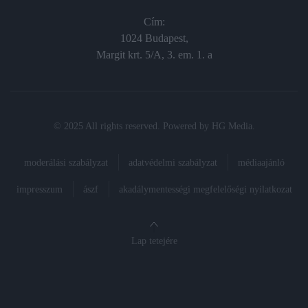
Cím:
1024 Budapest,
Margit krt. 5/A, 3. em. 1. a
© 2025 All rights reserved. Powered by
HG Media
.
moderálási szabályzat
adatvédelmi szabályzat
médiaajánló
impresszum
ászf
akadálymentességi megfelelőségi nyilatkozat
Lap tetejére