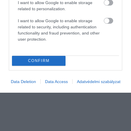
I want to allow Google to enable storage
related to personalization.
I want to allow Google to enable storage
LAKÁS
related to security, including authentication
functionality and fraud prevention, and other
Hitelből lakásfelújítás: itt vannak a THM-ek és a
user protection.
törlesztőrészletek
A legjobb szabad felhasználású jelzáloghitelek teljes hiteldíj
CONFIRM
mutatói (THM) fél százalékponttal alacsonyabbak a
legjobb személyi kölcsönökhöz képest, ha lakást tervezünk ebből
a forrásból…
Data Deletion
Data Access
Adatvédelmi szabályzat