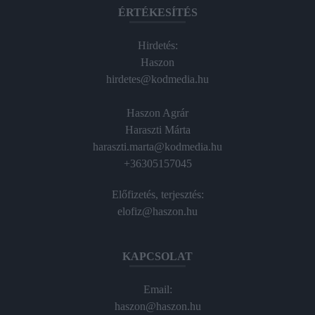
ÉRTÉKESÍTÉS
Hirdetés:
Haszon
hirdetes@kodmedia.hu
Haszon Agrár
Haraszti Márta
haraszti.marta@kodmedia.hu
+36305157045
Előfizetés, terjesztés:
elofiz@haszon.hu
KAPCSOLAT
Email:
haszon@haszon.hu