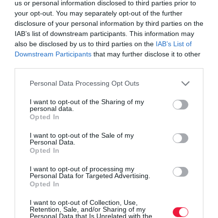
us or personal information disclosed to third parties prior to
your opt-out. You may separately opt-out of the further
disclosure of your personal information by third parties on the
IAB’s list of downstream participants. This information may
Olvasd el ezt is!
also be disclosed by us to third parties on the
IAB’s List of
Downstream Participants
that may further disclose it to other
Mit jelent a védett kor a nyugdíj előtt állóknak a
third parties.
munkahelyeken?
Please note that this website/app uses one or more Google
Personal Data Processing Opt Outs
A csendes felmondás, amitől rettegnek a
services and may gather and store information including but
munkáltatók
not limited to your visit or usage behaviour. You may click to
I want to opt-out of the Sharing of my
Felmondás közös megegyezéssel: erre figyelj
personal data.
grant or deny consent to Google and its third-party tags to
Opted In
munkavállalóként
use your data for below specified purposes in below Google
consent section.
I want to opt-out of the Sale of my
Personal Data.
Opted In
munka
kommunikáció
állás
karrier
vezető
I want to opt-out of processing my
munkahely
Personal Data for Targeted Advertising.
Opted In
I want to opt-out of Collection, Use,
Retention, Sale, and/or Sharing of my
Personal Data that Is Unrelated with the