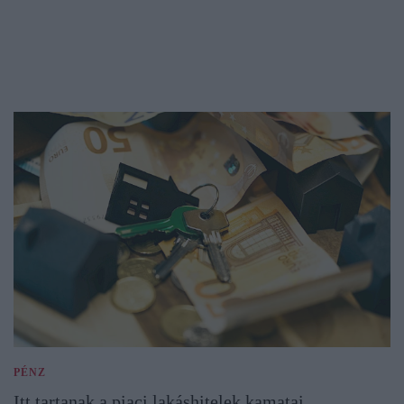
PÉNZ
Itt tartanak a piaci lakáshitelek kamatai