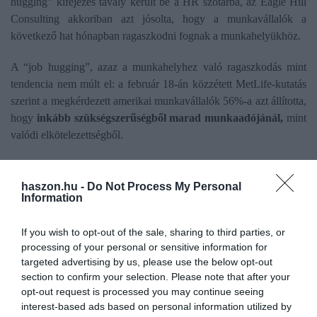
hugging” kifejezés tavaly került be a HR szótárba, az Eagle Hill
Consulting akkoriban azt jósolta, hogy a munkavállalók a
következő hat hónapban ragaszkodni fognak a munkahelyükhöz.
A “job hugging”, azaz a munkahelyhez való ragaszkodás mint
tendencia nem múlt el: a február 18-án közzétett MetLife-kutatás
szerint a megkérdezett amerikai munkavállalók 56%-a azt állította,
hogy
inkább szükségszerűségből marad munkaadójánál,
mint
valódi elkötelezettségből.
A job hugging mögött nem csupán a munkaadó iránti
bizalmatlanság állhat, hanem
a világban tapasztalt
haszon.hu -
Do Not Process My Personal
Information
bizonytalanság, válságok, munkaerőpiaci átalakulások (AI
térnyerése).
Ilyen helyzetben a munkavállalók
ráülnek az
If you wish to opt-out of the sale, sharing to third parties, or
állásukra:
visszatartják a tudást, nélkülözhetetlennek mutatják
processing of your personal or sensitive information for
magukat, nem delegálnak, még akkor sem, ha túlterheltek.
targeted advertising by us, please use the below opt-out
Bizalmatlanok az új munkatársakkal szemben, cégen belül sem
section to confirm your selection. Please note that after your
akarnak mozogni. A pozíció megtartását fontosabbnak tartják,
opt-out request is processed you may continue seeing
mint csapatuk teljesítményét.
interest-based ads based on personal information utilized by