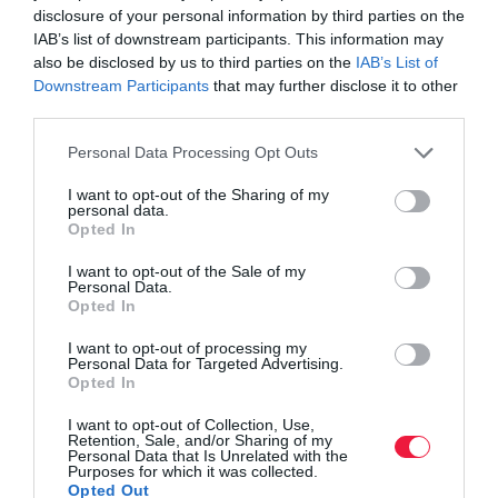
disclosure of your personal information by third parties on the
IAB’s list of downstream participants. This information may
Az
átállás
a vállalat termelékenységére pozitívan hatott, az
also be disclosed by us to third parties on the
IAB’s List of
alkalmazottak elkötelezettségére azonban negatív hatást gyakorolt.
Downstream Participants
that may further disclose it to other
Amikor a Buffer csökkentette a meetingek számát, a formális és
third parties.
informális közösségi idő is megcsappant.
Please note that this website/app uses one or more Google
Personal Data Processing Opt Outs
services and may gather and store information including but
Éppen ezért kiemelten fontos, hogy a vállalat prioritásként kezelje
not limited to your visit or usage behaviour. You may click to
I want to opt-out of the Sharing of my
az együtt töltött időt és kellő teret adjon a csapatban való
personal data.
grant or deny consent to Google and its third-party tags to
részvételhez. Erre alkalmasak lehetnek például a virtuális
Opted In
use your data for below specified purposes in below Google
közösségi események, amelyek segítségével az alkalmazottak a
consent section.
I want to opt-out of the Sale of my
munkahelyi megbeszéléseken túl is kapcsolatba léphetnek
Personal Data.
egymással.
Opted In
I want to opt-out of processing my
Griffis elmondása szerint sikerük abban rejlik, hogy a
Personal Data for Targeted Advertising.
vezérigazgató és a felsővezetők elkötelezték magukat a rendszer
Opted In
mellett.
I want to opt-out of Collection, Use,
Retention, Sale, and/or Sharing of my
Personal Data that Is Unrelated with the
A beszélgetések nem arról szóltak,
Purposes for which it was collected.
Opted Out