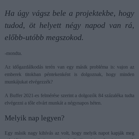
Ha úgy vágsz bele a projektekbe, hogy
tudod, öt helyett négy napod van rá,
előbb-utóbb megszokod.
-mondta.
Az időgazdálkodás terén van egy másik probléma is: vajon az
emberek titokban péntekenként is dolgoznak, hogy minden
munkájukat elvégezzék?
A Buffer 2021-es felmérése szerint a dolgozók 84 százaléka tudta
elvégezni a tőle elvárt munkát a négynapos héten.
Melyik nap legyen?
Egy másik nagy kihívás az volt, hogy melyik napot kapják meg