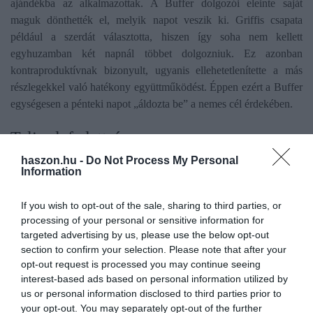
ajándékba az alkalmazottak. A Buffer dolgozói eleinte saját
maguk dönthették el, melyik napot veszik ki. Griffis csapata
például a szerdát választotta, hiszen így soha nem kellett
egyhuzamban két napnál többet dolgozniuk. Ez azonban
kontraproduktívnak bizonyult, ugyanis ellehetetlenítette a más
részlegekkel való hatékony együttműködést. Éppen ezért a Buffer
egységesen a pénteki napot „áldozta be” a nemes cél érdekében.
Teljes lefedettség
haszon.hu -
Do Not Process My Personal
Information
Ez eddig mind szép és jó, de ne feledjük, a cég ügyfélszolgálatot
is üzemeltet, a vásárlók, ügyfelek pedig a hét minden napján
kereshetik kérdéseikkel a vállalatot. Éppen ezért a pénteki szabály
If you wish to opt-out of the sale, sharing to third parties, or
processing of your personal or sensitive information for
alól az ügyfélszolgálatosok mentesültek, ők rotációban dolgoznak,
targeted advertising by us, please use the below opt-out
hogy lefedjék az üresjáratokat. Természetesen nekik is jár a
section to confirm your selection. Please note that after your
háromnapos szabadság, ennek biztosítása érdekében azonban a
opt-out request is processed you may continue seeing
cégnek új embereket kellett felvennie a részleghez.
interest-based ads based on personal information utilized by
us or personal information disclosed to third parties prior to
Munkavállalói elkötelezettség
your opt-out. You may separately opt-out of the further