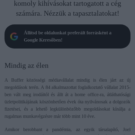
komoly kihívásokat tartogatott a cég
számára. Nézzük a tapasztalatokat!
Állítsd be oldalunkat preferált forrásként a
Google Keresőben!
Mindig az élen
A Buffer közösségi médiavállalat mindig is élen járt az új
megoldások terén. A 84 alkalmazottat foglalkoztató vállalat 2015-
ben vált meg irodáitól és állt át a home office-ra, átláthatósági
üzletpolitikájának köszönhetően évek óta nyilvánosak a dolgozók
fizetései, és a lehető legkülönbözőbb megoldásokat kínálja a
rugalmas munkavégzésre már több mint 10 éve.
Amikor berobbant a pandémia, az egyik társalapító, Joel