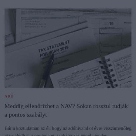
ADÓ
Meddig ellenőrizhet a NAV? Sokan rosszul tudják
a pontos szabályt
Bár a köztudatban az él, hogy az adóhivatal öt évre visszamenőleg
vizsgálódhat, a pontos jogi szabályozás ennél némileg