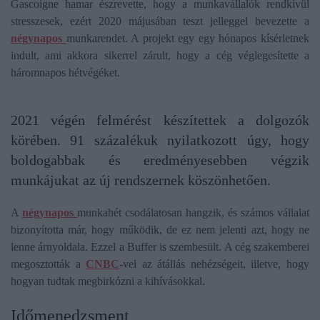
Gascoigne hamar észrevette, hogy a munkavállalók rendkívül
stresszesek, ezért 2020 májusában teszt jelleggel bevezette a
négynapos
munkarendet. A projekt egy egy hónapos kísérletnek
indult, ami akkora sikerrel zárult, hogy a cég véglegesítette a
háromnapos hétvégéket.
2021 végén felmérést készítettek a dolgozók
körében. 91 százalékuk nyilatkozott úgy, hogy
boldogabbak és eredményesebben végzik
munkájukat az új rendszernek köszönhetően.
A
négynapos
munkahét csodálatosan hangzik, és számos vállalat
bizonyította már, hogy működik, de ez nem jelenti azt, hogy ne
lenne árnyoldala. Ezzel a Buffer is szembesült. A cég szakemberei
megosztották a
CNBC
-vel az átállás nehézségeit, illetve, hogy
hogyan tudtak megbirkózni a kihívásokkal.
Időmenedzsment