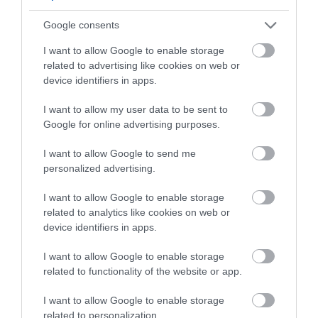
hogy „folytassuk?”, hanem arról, hogy
Google consents
„hogyan tudjuk ezt megvalósítani?”
I want to allow Google to enable storage
related to advertising like cookies on web or
-mondta Griffis.
device identifiers in apps.
A négynapos munkarend hatásáról korábban egy másik cég
I want to allow my user data to be sent to
kapcsán is írtunk,
EBBEN A CIKKÜNKBEN.
Google for online advertising purposes.
I want to allow Google to send me
négynapos munkahét
tippek
átállás
personalized advertising.
mentális egészség
siker
teljesítmény növelés
I want to allow Google to enable storage
related to analytics like cookies on web or
kommunikáció
device identifiers in apps.
I want to allow Google to enable storage
related to functionality of the website or app.
I want to allow Google to enable storage
related to personalization.