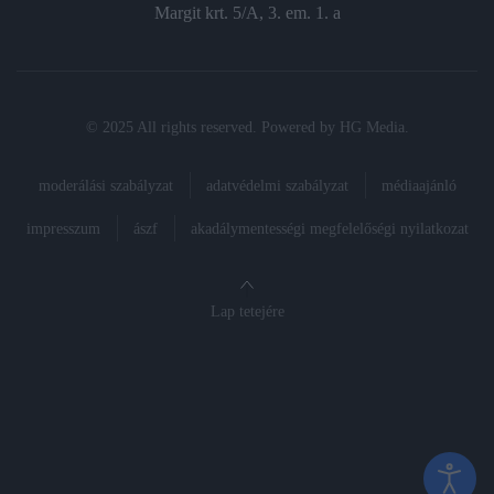
Margit krt. 5/A, 3. em. 1. a
© 2025 All rights reserved. Powered by
HG Media
.
moderálási szabályzat
adatvédelmi szabályzat
médiaajánló
impresszum
ászf
akadálymentességi megfelelőségi nyilatkozat
Lap tetejére