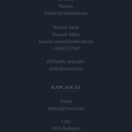
Haszon
hirdetes@kodmedia.hu
Haszon Agrár
Haraszti Márta
haraszti.marta@kodmedia.hu
+36305157045
Előfizetés, terjesztés:
elofiz@haszon.hu
KAPCSOLAT
Email:
haszon@haszon.hu
Cím:
1024 Budapest,