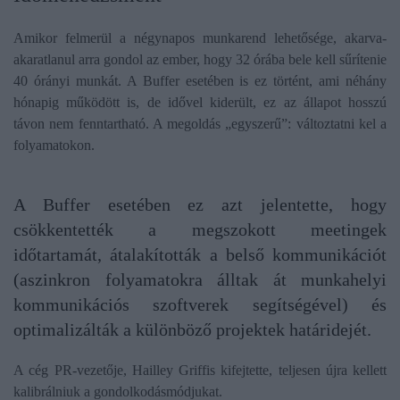
Amikor felmerül a négynapos munkarend lehetősége, akarva-
akaratlanul arra gondol az ember, hogy 32 órába bele kell sűrítenie
40 órányi munkát. A Buffer esetében is ez történt, ami néhány
hónapig működött is, de idővel kiderült, ez az állapot hosszú
távon nem fenntartható. A megoldás „egyszerű”: változtatni kel a
folyamatokon.
A Buffer esetében ez azt jelentette, hogy
csökkentették a megszokott meetingek
időtartamát, átalakították a belső kommunikációt
(aszinkron folyamatokra álltak át munkahelyi
kommunikációs szoftverek segítségével) és
optimalizálták a különböző projektek határidejét.
A cég PR-vezetője, Hailley Griffis kifejtette, teljesen újra kellett
kalibrálniuk a gondolkodásmódjukat.