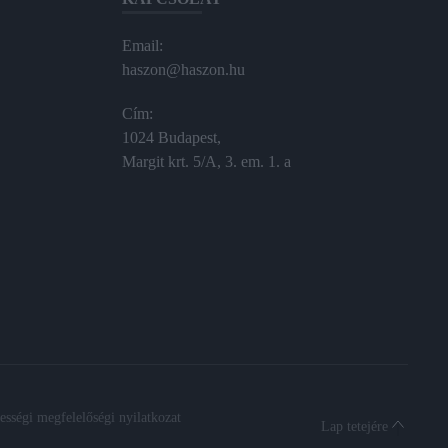
Email:
haszon@haszon.hu
Cím:
1024 Budapest,
Margit krt. 5/A, 3. em. 1. a
sségi megfelelőségi nyilatkozat
Lap tetejére