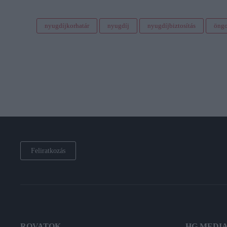
nyugdíjkorhatár
nyugdíj
nyugdíjbiztosítás
öng
Feliratkozás
ROVATOK
HG MEDI