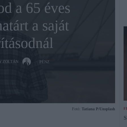
od a 65 éves
tárt a saját
ításodnál
Y ZOLTÁN
PÉNZ
F
Fotó:
Tatiana P/Unsplash
S