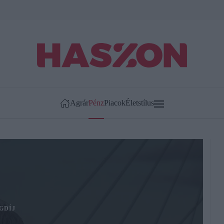
Agrár
Pénz
Piacok
Életstílus
GDÍJ