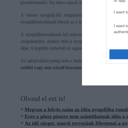
or app.
jövedelemadót. Ha nincs szja-d, nincs miből visszaigényeln
I want t
A három nyugdíjcélú megtakarítás közül — önkéntes n
nyugdíjbiztosításnál létezik az a lehetőség, hogy
a szerződő 
I want t
authenti
A nyugdíjbiztosításnál két kulcsszereplő van. A biztosít
megtakarítást, amikor eléri a nyugdíjkorhatárt. A szerződő p
díjat. A legtöbb embernél ez ugyanaz a személy, de nem mu
Az adójóváírást pedig nem a biztosított, hanem a szerződő i
szülőd vagy más közeli hozzátartozód igen
— akkor ő lehe
Olvasd el ezt is!
Megvan a bűvös szám az idén nyugdíjba vonu
Erre a plusz pénzre nem számíthatnak idén a 
Az idő sürget, ennyit tervezünk félretenni a n