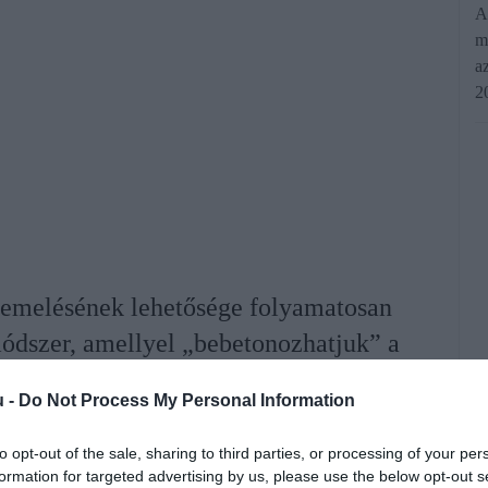
A
m
a
2
 emelésének lehetősége folyamatosan
 módszer, amellyel „bebetonozhatjuk” a
éréséhez. A nyugdíjbiztosítás egyedi
u -
Do Not Process My Personal Information
y a szerződéskötéskori korhatáron
ggetlenül attól, hogy az állam később
to opt-out of the sale, sharing to third parties, or processing of your per
formation for targeted advertising by us, please use the below opt-out s
t a szabályokon.