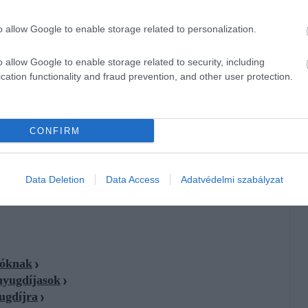
i.
o allow Google to enable storage related to personalization.
yugdíjpénztár, NYESZ, nyugdíjbiztosítás — egyedül a
és a biztosított személye eltérhet.
o allow Google to enable storage related to security, including
cation functionality and fraud prevention, and other user protection.
ott az, akinek a nyugdíjára gyűlik a pénz — ő kapja meg a
edig az, aki a biztosítóval megköti a szerződést és fizeti a
száj annak lennie.
CONFIRM
gényelheti. Tehát ha nem fizetsz szja-t, de a
házastársad, a
t a szerződő, te pedig a biztosított.
Data Deletion
Data Access
Adatvédelmi szabályzat
lóknak
nyugdíjasok
yugdíjra