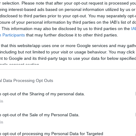
r selection. Please note that after your opt-out request is processed y
eing interest-based ads based on personal information utilized by us or
disclosed to third parties prior to your opt-out. You may separately opt-
rált forrásként a Google Keresőben!
losure of your personal information by third parties on the IAB’s list of
. This information may also be disclosed by us to third parties on the
IA
Participants
that may further disclose it to other third parties.
: Németországban 2031-re 67 évre emelkedik a korhatár,
 that this website/app uses one or more Google services and may gath
 2027-től szintén 67-re áll át, Dánia pedig 2035-re már 69
including but not limited to your visit or usage behaviour. You may click 
 felemelik a korhatárt 64 évre 2032-től. Az irány mindenhol
 to Google and its third-party tags to use your data for below specifi
ogle consent section.
I
S
l Data Processing Opt Outs
arad a 65 év. A demográfiai folyamatok miatt azonban
t
lékeztet arra,
hogy
a nyugdíjbiztosítás megvéd a
o opt-out of the Sharing of my personal data.
ekerül egy szám, a szerződéskötés időpontjában érvényes
In
A
megemeli ezt a határt, az állami nyugdíjra való jogosultság
ri
o opt-out of the Sale of my Personal Data.
ul automatikusan együtt azzal. A nyugdíjbiztosításban ez a
m
In
r
to opt-out of processing my Personal Data for Targeted
díjbiztosítás beépített egyedi jogi jellemzője. Más