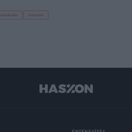
ondoskodás
biztosítás
A
ÉRTÉKESÍTÉS