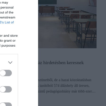
ou may
 personal
out of the
 downstream
B’s List of
er and store
to grant or
ed purposes
SKOLA
zorít az idő: több száz hirdetésben keresnek
anítókat az iskolák
lig 30 nap maradt a nyári szünetből, de a hazai közoktatásban
asztóak a statisztikák: csak tanítóból 574 álláshely áll üresen,
iközben a teljes rendszerszintű pedagógushiány már több ezer…
ectangle