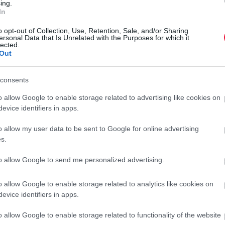
ing.
In
 a nyugdíjkorhatár változik, de a nyugdíjbiztosításnál nem.
ugdíj. A szerződés pedig azt, hogy
mikor férhetsz hozzá a
o opt-out of Collection, Use, Retention, Sale, and/or Sharing
ersonal Data that Is Unrelated with the Purposes for which it
lected.
Out
consents
y kerüld el, hogy sokk legyen a nyugdíjba
o allow Google to enable storage related to advertising like cookies on
evice identifiers in apps.
ulás
o allow my user data to be sent to Google for online advertising
s.
a, ha nem fizetsz szja-t
to allow Google to send me personalized advertising.
ogyan lehet pénzt menteni a nyugdíjra. Ha bejelentett
lam minden évben visszautalja a megtakarításodra az általad
o allow Google to enable storage related to analytics like cookies on
izetéseid 20%-át, maximum évi 130 000 forintot.
Ez nem
evice identifiers in apps.
ki megteszi, az 20-30 év alatt hozamokkal együtt akár több
o allow Google to enable storage related to functionality of the website
hogy ennek van egy alapfeltétele, hogy fizess személyi