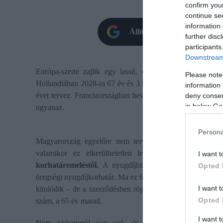
confirm you
continue se
information 
Állítsd be oldalunkat prefe
further disc
participants
Downstream 
Európa-szerte zajlik egy lassú, de határozott folyamat
Please note
Hollandiában 2028-ra 67 év és 3 hónap lesz, Spanyolország
information 
évet tervez. Franciaországban heves tüntetések ellenére is
deny consent
in below Go
ugyanaz.
Persona
Magyarország egyelőre nem tervez emelést, egyelőre m
valamikor ez elkerülhetetlen lesz. A Bankmonitor
em
I want t
korhatáremeléstől.
A nyugdíjbiztosítás szerződésébe b
Opted 
öregségi nyugdíjkorhatár. Ma ez 65 év. Ha az állam később 
I want t
kitolódik – de a szerződésben rögzített korhatár nem mozd
Opted 
szám, a 65 év marad.
I want 
Nem kiskapuról van szó, és nem trükkről. Ez a nyug