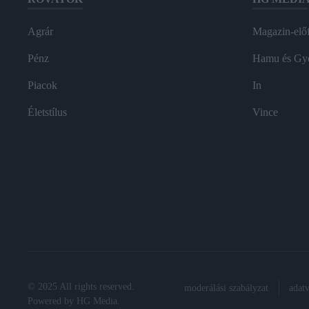
Agrár
Magazin-előf
Pénz
Hamu és Gy
Piacok
In
Életstílus
Vince
© 2025 All rights reserved.
moderálási szabályzat
adat
Powered by
HG Media
.