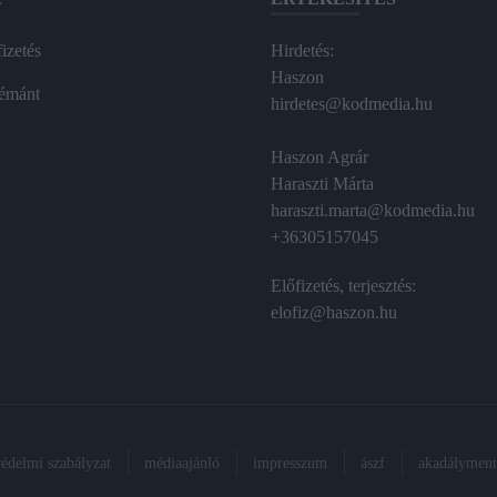
izetés
Hirdetés:
Haszon
émánt
hirdetes@kodmedia.hu
Haszon Agrár
Haraszti Márta
haraszti.marta@kodmedia.hu
+36305157045
Előfizetés, terjesztés:
elofiz@haszon.hu
védelmi szabályzat
médiaajánló
impresszum
ászf
akadálymente