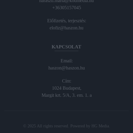
haraszti.marta@kodmedia.hu
+36305157045
Előfizetés, terjesztés:
elofiz@haszon.hu
KAPCSOLAT
Email:
haszon@haszon.hu
Cím:
1024 Budapest,
Margit krt. 5/A, 3. em. 1. a
© 2025 All rights reserved. Powered by
HG Media
.