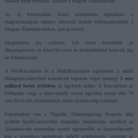
milliárd forint értékben - közölte a Magyar Államkincstár.
Az új felhasználók közel kétharmada digitálisan, a
magyarorszag.hu oldalon keresztül nyitott értékpapírszámlát a
Magyar Államkincstárban, ami új rekord.
Megjelenése óta csaknem 120 ezren használták az
állampapírcsere, és közel 60 ezren az újrabefektetési funkciót, írja
az Államkincstár.
A WebKincstáron és a MobilKincstáron együttesen 2 millió
állampapír-adásvételi tranzakciót hajtottak végre mintegy
5 ezer
milliárd forint értékben
az ügyfelek online. A Kincstárban az
értékpapír- vagy a Start-számlát vezető ügyfelek száma idén 70
ezer fővel nőtt, kétharmaduk online nyitotta meg számláját.
Folyamatban van a Digitális Állampolgárság Program által
nyújtott ügyfél-azonosítási megoldás integrációja, amellyel az
Államkincstár elmondása szerint egyszerűbb és biztonságosabb
lesz a személyes megjelenés nélküli számlanyitás, valamint az