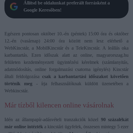
Állítsd be oldalunkat preferált forrásként a
Google Keresőben!
Egészen pontosan október 10.-én (péntek) 15:00 óra és október
12.-én (vasárnap) 24:00 óra között nem lesz elérhető a
WebKincstár, a MobilKincstár és a TeleKincstár. A leállás oka
karbantartás. Ezen időszak alatt az online, magyarorszag.hu
felületen kezdeményezett ügyintézési kérelmek (számlanyitás,
adatmódosítás, online forgalmazási csatorna igénylés) Kincstár
általi feldolgozása
csak a karbantartási időszakot követően
történik meg
- írja felhasználóknak küldött üzenetében a
Webkincstár.
Már tízből kilencen online vásárolnak
Idén az állampapír-adásvételi tranzakciók közel
90 százalékát
már online intézték
a kincstári ügyfelek, összesen mintegy 5 ezer