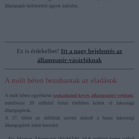
állampapír-befektetési ügyek intézése.
Ez is érdekelhet!
Itt a nagy bejelentés az
állampapír-vásárlóknak
A múlt héten bezuhantak az eladások
A múlt héten egyébként
szokatlanul kevés állampapírt vettünk
:
mindössze 39 milliárd forint értékben keltek el lakossági
állampapírok.
A 37. héten az alábbiak szerint alakult a hazai lakossági
állampapírok iránti kereslet:
- Fix Magyar Állampapír (FixMÁP), 18,8 milliárd forint (előző