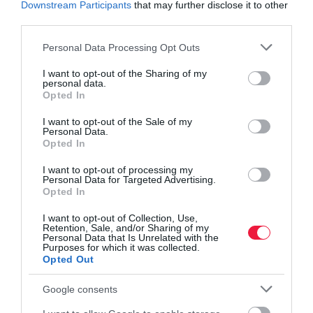
Downstream Participants
that may further disclose it to other
Állampapír: Jön az új sorozat, ekkora kamattal
third parties.
Please note that this website/app uses one or more Google
Personal Data Processing Opt Outs
állampapír
online vásárlás
karbantartás
webkincstár
services and may gather and store information including but
not limited to your visit or usage behaviour. You may click to
I want to opt-out of the Sharing of my
ákk
personal data.
grant or deny consent to Google and its third-party tags to
Opted In
use your data for below specified purposes in below Google
consent section.
I want to opt-out of the Sale of my
Personal Data.
Opted In
I want to opt-out of processing my
Personal Data for Targeted Advertising.
Opted In
I want to opt-out of Collection, Use,
Retention, Sale, and/or Sharing of my
Personal Data that Is Unrelated with the
Purposes for which it was collected.
Opted Out
Google consents