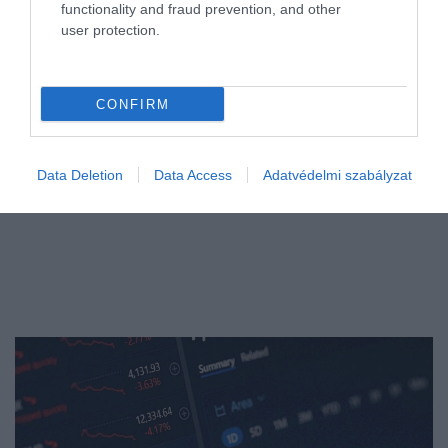
visszafizetendő összeg is nagyobb. Ám vannak élethelyezetek,
functionality and fraud prevention, and other
user protection.
amikor ez a legjobb…
CONFIRM
Data Deletion
Data Access
Adatvédelmi szabályzat