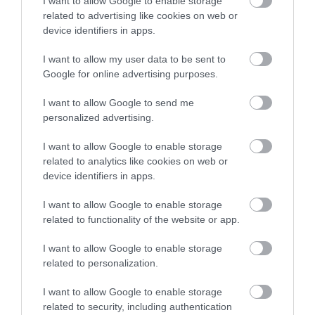
I want to allow Google to enable storage
related to advertising like cookies on web or
device identifiers in apps.
I want to allow my user data to be sent to
Google for online advertising purposes.
I want to allow Google to send me
personalized advertising.
I want to allow Google to enable storage
related to analytics like cookies on web or
device identifiers in apps.
I want to allow Google to enable storage
PÉNZ
related to functionality of the website or app.
Mikor előnyösebb személyi kölcsönnél a hosszabb
I want to allow Google to enable storage
futamidő?
related to personalization.
A bankok többségénél már 8 éves futamidőre is felvehető
I want to allow Google to enable storage
személyi hitel, sőt, akad példa 10 évesre is. Igaz, ekkor a
related to security, including authentication