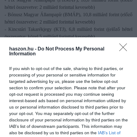
héttel összevetve: 2 milliárd forinttal kevesebb)
- Bónusz Magyar Állampapír (BMÁP), 10,8 milliárd forint (előző
héttel összevetve: 2 milliárd forinttal kevesebb)
- Kincstári Takarékjegy (KTJ), 6,8 milliárd forint ((előző héttel
összevetve: közel 5 milliárd forinttal kevesebb)
- Magyar Állampapír Plusz (MÁP Plusz), 3,7 milliárd forint (előző
haszon.hu -
Do Not Process My Personal
héttel összevetve: 2 milliárd forinttal kevesebb)
Information
- Prémium Magyar Állampapír (PMÁP), 0,62 milliárd forint
(nagyjából megegyezik az előző hetivel)
If you wish to opt-out of the sale, sharing to third parties, or
processing of your personal or sensitive information for
targeted advertising by us, please use the below opt-out
section to confirm your selection. Please note that after your
opt-out request is processed you may continue seeing
Olvasd el ezt is!
interest-based ads based on personal information utilized by
us or personal information disclosed to third parties prior to
Állampapír vagy bankbetét? Így érvel az
your opt-out. You may separately opt-out of the further
államadósságkezelő
disclosure of your personal information by third parties on the
Érdemes alaposabban megnézni a vonzó betéti
IAB’s list of downstream participants. This information may
kamatokat
also be disclosed by us to third parties on the
IAB’s List of