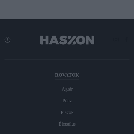
ROVATOK
Agrár
Pénz
Piacok
Életstílus