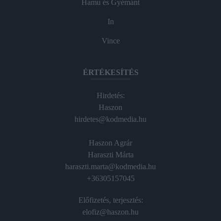
Hamu és Gyémánt
In
Vince
ÉRTÉKESÍTÉS
Hirdetés:
Haszon
hirdetes@kodmedia.hu
Haszon Agrár
Haraszti Márta
haraszti.marta@kodmedia.hu
+36305157045
Előfizetés, terjesztés:
elofiz@haszon.hu