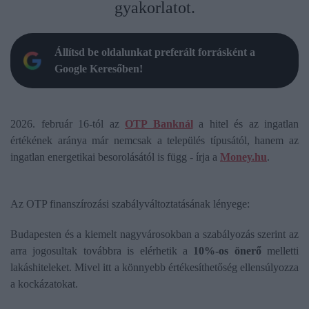
gyakorlatot.
Állítsd be oldalunkat preferált forrásként a
Google Keresőben!
2026. február 16-tól az
OTP Banknál
a hitel és az ingatlan
értékének aránya már nemcsak a település típusától, hanem az
ingatlan energetikai besorolásától is függ - írja a
Money.hu
.
Az OTP finanszírozási szabályváltoztatásának lényege:
Budapesten és a kiemelt nagyvárosokban a szabályozás szerint az
arra jogosultak továbbra is elérhetik a
10%-os önerő
melletti
lakáshiteleket. Mivel itt a könnyebb értékesíthetőség ellensúlyozza
a kockázatokat.