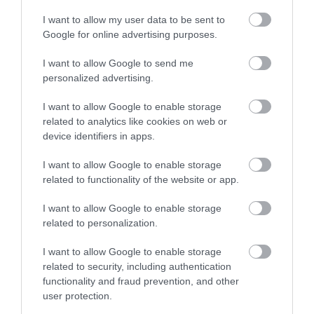
I want to allow my user data to be sent to
Google for online advertising purposes.
I want to allow Google to send me
personalized advertising.
I want to allow Google to enable storage
related to analytics like cookies on web or
device identifiers in apps.
NYUGDÍJ
I want to allow Google to enable storage
Ekkora lesz a nyugdíjad, ha 40 évig átlagbérért
related to functionality of the website or app.
dolgoztál
I want to allow Google to enable storage
related to personalization.
A Bankmonitor kalkulációja szerint az a személy, aki 2026-ban,
40 évnyi bejelentett, végig átlagbéres munkaviszony után vonul
I want to allow Google to enable storage
nyugdíjba, 389 440 forintos induló állami nyugdíjra számíthat.
related to security, including authentication
Elsőre ez…
functionality and fraud prevention, and other
user protection.