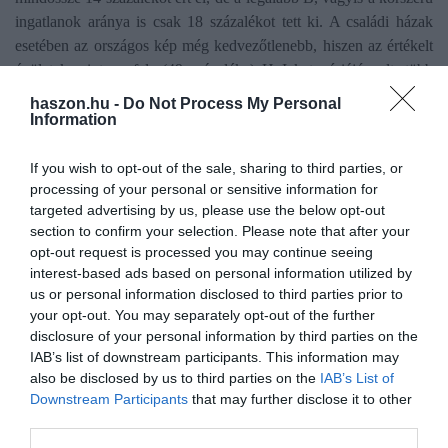
ingatlanok aránya is csak 18 százalékot tett ki. A családi házak
esetében az országos kép még kedvezőtlenebb, hiszen az értékelt
épületek mintegy fele (49 százaléka) H–I kategóriájú volt, több
mint 60 százalékuk pedig a három legrosszabb energiaosztály
haszon.hu -
Do Not Process My Personal
valamelyikébe került. - derült ki az MBH Bank által összegyűjtött
Information
adatokból.
If you wish to opt-out of the sale, sharing to third parties, or
processing of your personal or sensitive information for
targeted advertising by us, please use the below opt-out
section to confirm your selection. Please note that after your
opt-out request is processed you may continue seeing
Olvasd el ezt is!
interest-based ads based on personal information utilized by
us or personal information disclosed to third parties prior to
Épülő lakást vennél? Könnyítés jön a
your opt-out. You may separately opt-out of the further
hitelfelvételnél
disclosure of your personal information by third parties on the
IAB’s list of downstream participants. This information may
Nyugdíjpénzből lakásra: ennyien törték fel a
also be disclosed by us to third parties on the
IAB’s List of
megtakarítást
Downstream Participants
that may further disclose it to other
Ez a lakástípus megy el a leggyorsabban a piacon
third parties.