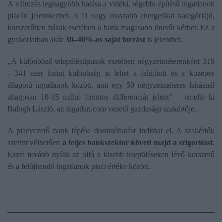
A változás legnagyobb hatása a vidéki, régebbi építésű ingatlanok
piacán jelentkezhet. A D vagy rosszabb energetikai kategóriájú,
korszerűtlen házak esetében a bank magasabb önerőt kérhet. Ez a
gyakorlatban akár
30–40%-os saját forrást
is jelenthet.
„A különböző településtípusok esetében négyzetméterenként 319
- 341 ezer forint különbség is lehet a felújított és a közepes
állapotú ingatlanok között, ami egy 50 négyzetméteres lakásnál
átlagosan 10-15 millió forintos differenciát jelent” – emelte ki
Balogh László, az ingatlan.com vezető gazdasági szakértője.
A piacvezető bank lépése dominóhatást indíthat el. A szakértők
szerint vélhetően
a teljes bankszektor követi majd a szigorítást.
Ezzel tovább nyílik az olló a kisebb településeken lévő korszerű
és a felújítandó ingatlanok piaci értéke között.