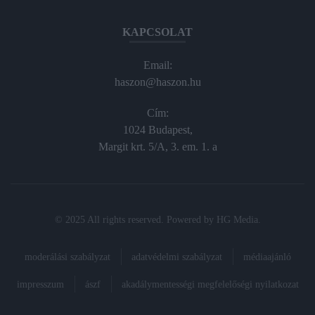
KAPCSOLAT
Email:
haszon@haszon.hu
Cím:
1024 Budapest,
Margit krt. 5/A, 3. em. 1. a
© 2025 All rights reserved. Powered by
HG Media
.
moderálási szabályzat
adatvédelmi szabályzat
médiaajánló
impresszum
ászf
akadálymentességi megfelelőségi nyilatkozat