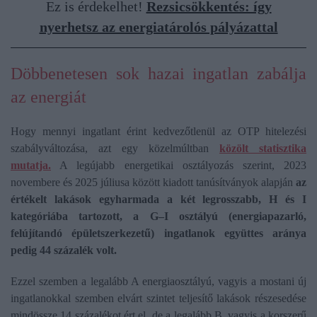
Ez is érdekelhet!
Rezsicsökkentés: így
nyerhetsz az energiatárolós pályázattal
Döbbenetesen sok hazai ingatlan zabálja
az energiát
Hogy mennyi ingatlant érint kedvezőtlenül az OTP hitelezési
szabályváltozása, azt egy közelmúltban
közölt statisztika
mutatja.
A legújabb energetikai osztályozás szerint, 2023
novembere és 2025 júliusa között kiadott tanúsítványok alapján
az
értékelt lakások egyharmada a két legrosszabb, H és I
kategóriába tartozott, a G–I osztályú (energiapazarló,
felújítandó épületszerkezetű) ingatlanok együttes aránya
pedig 44 százalék volt.
Ezzel szemben a legalább A energiaosztályú, vagyis a mostani új
ingatlanokkal szemben elvárt szintet teljesítő lakások részesedése
mindössze 14 százalékot ért el, de a legalább B, vagyis a korszerű