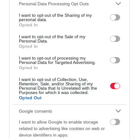
Please note that this website/app uses one or more Google
Personal Data Processing Opt Outs
services and may gather and store information including but
energetika
ingatlan
hitel
lakáshitel
önerő
not limited to your visit or usage behaviour. You may click to
I want to opt-out of the Sharing of my
personal data.
grant or deny consent to Google and its third-party tags to
Opted In
use your data for below specified purposes in below Google
consent section.
I want to opt-out of the Sale of my
Personal Data.
Opted In
I want to opt-out of processing my
Personal Data for Targeted Advertising.
Opted In
I want to opt-out of Collection, Use,
Retention, Sale, and/or Sharing of my
Personal Data that Is Unrelated with the
Purposes for which it was collected.
Opted Out
Google consents
I want to allow Google to enable storage
related to advertising like cookies on web or
device identifiers in apps.