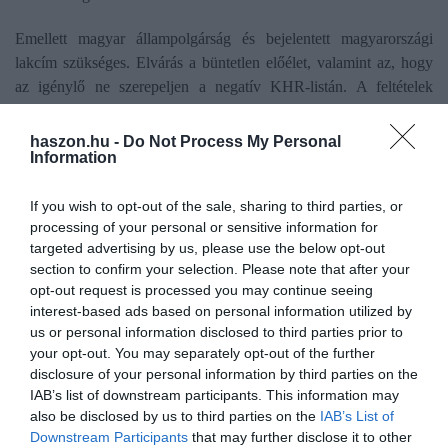
Emellett magyar állampolgárság és bejelentett magyarországi
lakcím szükséges. Elvárás a büntetlen előélet, valamint az, hogy
az igénylő ne szerepeljen a negatív KHR-listán. A feltételek
bankonként és hiteltípustól függően eltérhetnek, ezért nem
mindegy, melyik pénzintézet kerül kiválasztásra.
haszon.hu -
Do Not Process My Personal
Information
A
személyi kölcsönök
mellett
lakás- és államilag támogatott
hitelek
is elérhetők –
adóstárssal javíthatók az esélyek
-
írtuk
If you wish to opt-out of the sale, sharing to third parties, or
korábban.
processing of your personal or sensitive information for
targeted advertising by us, please use the below opt-out
section to confirm your selection. Please note that after your
opt-out request is processed you may continue seeing
interest-based ads based on personal information utilized by
Olvasd el ezt is!
us or personal information disclosed to third parties prior to
your opt-out. You may separately opt-out of the further
Ennyit keresnek a pályakezdők a népszerű
disclosure of your personal information by third parties on the
IAB’s list of downstream participants. This information may
mesterdiplomákkal
also be disclosed by us to third parties on the
IAB’s List of
Ezek a diplomák hozzák a legmagasabb fizetést
Downstream Participants
that may further disclose it to other
A fizetés mellett már ez is fontos szempont, ha állást