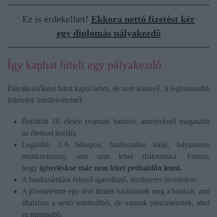
Ez is érdekelhet!
Ekkora nettó fizetést kér
egy diplomás pályakezdő
Így kaphat hitelt egy pályakezdő
Pályakezdőként hitelt kapni lehet, de nem könnyű. A legfontosabb
feltételek hitelfelvételnél:
Betöltött 18. életév (vannak bankok, amelyeknél magasabb
az életkori korlát).
Legalább 3–6 hónapos, határozatlan idejű, folyamatos
munkaviszony, ami nem lehet diákmunka. Fontos,
hogy
igényléskor már nem lehet próbaidőn lenni.
A bankszámlára érkező igazolható, rendszeres jövedelem.
A jövedelemre egy alsó limitet határoznak meg a bankok, ami
általában a nettó minimálbér, de vannak pénzintézetek, ahol
ez magasabb.