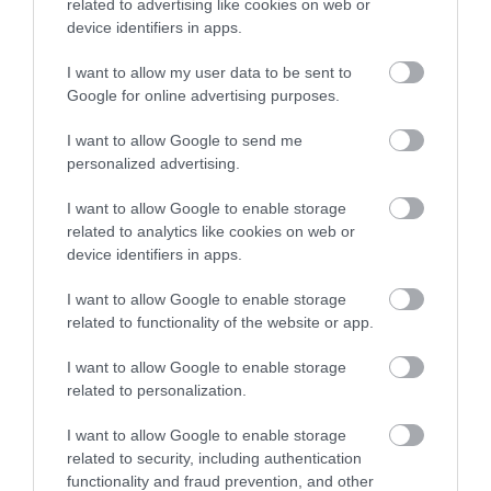
related to advertising like cookies on web or
device identifiers in apps.
I want to allow my user data to be sent to
Google for online advertising purposes.
I want to allow Google to send me
personalized advertising.
I want to allow Google to enable storage
related to analytics like cookies on web or
device identifiers in apps.
I want to allow Google to enable storage
related to functionality of the website or app.
HITEL
I want to allow Google to enable storage
Így kérj keresetkimutatást elektronikusan - mi az a
related to personalization.
JIR?
I want to allow Google to enable storage
related to security, including authentication
Gyorsítja és egyszerűbbé teszi a hiteligénylést. A legfontosabb
functionality and fraud prevention, and other
tudnivalók a Jövedeleminformációs Rendszerről (JIR).