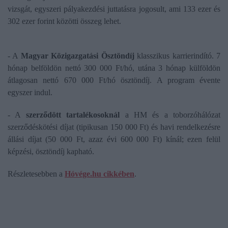
vizsgát, egyszeri pályakezdési juttatásra jogosult, ami 133 ezer és
302 ezer forint közötti összeg lehet.
- A
Magyar Közigazgatási Ösztöndíj
klasszikus karrierindító. 7
hónap belföldön nettó 300 000 Ft/hó, utána 3 hónap külföldön
átlagosan nettó 670 000 Ft/hó ösztöndíj. A program évente
egyszer indul.
- A
szerződött tartalékosoknál
a HM és a toborzóhálózat
szerződéskötési díjat (tipikusan 150 000 Ft) és havi rendelkezésre
állási díjat (50 000 Ft, azaz évi 600 000 Ft) kínál; ezen felül
képzési, ösztöndíj kapható.
Részletesebben a
Hóvége.hu cikkében
.