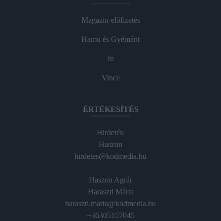
Magazin-előfizetés
Hamu és Gyémánt
In
Vince
ÉRTÉKESÍTÉS
Hirdetés:
Haszon
hirdetes@kodmedia.hu
Haszon Agrár
Haraszti Márta
haraszti.marta@kodmedia.hu
+36305157045