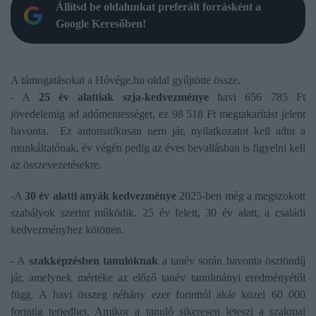
Állítsd be oldalunkat preferált forrásként a
Google Keresőben!
A támogatásokat a Hóvége.hu oldal gyűjtötte össze.
- A
25 év alattiak szja-kedvezménye
havi 656 785 Ft
jövedelemig ad adómentességet, ez 98 518 Ft megtakarítást jelent
havonta. Ez automatikusan nem jár, nyilatkozatot kell adni a
munkáltatónak, év végén pedig az éves bevallásban is figyelni kell
az összevezetésekre.
-A
30 év alatti anyák kedvezménye
2025-ben még a megszokott
szabályok szerint működik. 25 év felett, 30 év alatt, a családi
kedvezményhez kötötten.
- A
szakképzésben tanulóknak
a tanév során havonta ösztöndíj
jár, amelynek mértéke az előző tanév tanulmányi eredményétől
függ. A havi összeg néhány ezer forinttól akár közel 60 000
forintig terjedhet. Amikor a tanuló sikeresen leteszi a szakmai