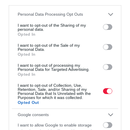
third parties.
váltunk
Please note that this website/app uses one or more Google
Personal Data Processing Opt Outs
services and may gather and store information including but
not limited to your visit or usage behaviour. You may click to
I want to opt-out of the Sharing of my
munka
pénz
pályakezdő
támogtatás
juttatás
personal data.
grant or deny consent to Google and its third-party tags to
Opted In
szja
use your data for below specified purposes in below Google
consent section.
I want to opt-out of the Sale of my
Personal Data.
Opted In
I want to opt-out of processing my
Personal Data for Targeted Advertising.
Opted In
I want to opt-out of Collection, Use,
Retention, Sale, and/or Sharing of my
Personal Data that Is Unrelated with the
Purposes for which it was collected.
Opted Out
Google consents
I want to allow Google to enable storage