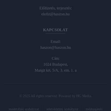
Előfizetés, terjesztés:
elofiz@haszon.hu
KAPCSOLAT
Email:
haszon@haszon.hu
Cím:
1024 Budapest,
Margit krt. 5/A, 3. em. 1. a
© 2025 All rights reserved. Powered by
HG Media
.
moderálási szabályzat
adatvédelmi szabályzat
médiaajánló