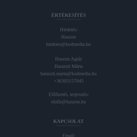
ÉRTÉKESÍTÉS
Hirdetés:
Haszon
hirdetes@kodmedia.hu
Haszon Agrár
Haraszti Márta
haraszti.marta@kodmedia.hu
+36305157045
Előfizetés, terjesztés:
elofiz@haszon.hu
KAPCSOLAT
Email: