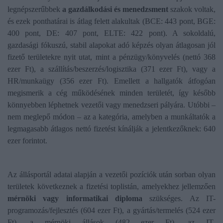
legnépszerűbbek
a gazdálkodási és menedzsment
szakok voltak,
és ezek ponthatárai is átlag felett alakultak (BCE: 443 pont, BGE:
400 pont, DE: 407 pont, ELTE: 422 pont). A sokoldalú,
gazdasági fókuszú, stabil alapokat adó képzés olyan átlagosan jól
fizető területekre nyit utat, mint a pénzügy/könyvelés (nettó 368
ezer Ft), a szállítás/beszerzés/logisztika (371 ezer Ft), vagy a
HR/munkaügy (356 ezer Ft). Emellett a hallgatók átfogóan
megismerik a cég működésének minden területét, így később
könnyebben léphetnek vezetői vagy menedzseri pályára. Utóbbi –
nem meglepő módon – az a kategória, amelyben a munkáltatók a
legmagasabb átlagos nettó fizetést kínálják a jelentkezőknek: 640
ezer forintot.
Az állásportál adatai alapján a vezetői pozíciók után sorban olyan
területek következnek a fizetési toplistán, amelyekhez jellemzően
mérnöki vagy informatikai diploma
szükséges. Az IT-
programozás/fejlesztés (604 ezer Ft), a gyártás/termelés (524 ezer
Ft), a mérnöki állások (482 ezer Ft), az IT-