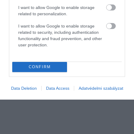
I want to allow Google to enable storage
related to personalization.
I want to allow Google to enable storage
JOGOSÍTVÁNY
related to security, including authentication
Tudtad? Minél idősebb a sofőr, annál olcsóbb az
functionality and fraud prevention, and other
user protection.
orvosi vizsgálat
Elsőre sokunknak meglepetést okozhat, hogy a B kategóriás
vezetői engedélynél az életkorunk is meghatározza, mennyit kell
CONFIRM
fizetni az orvosi alkalmasságin. Minél idősebbek vagyunk, annál
olcsóbban…
Data Deletion
Data Access
Adatvédelmi szabályzat