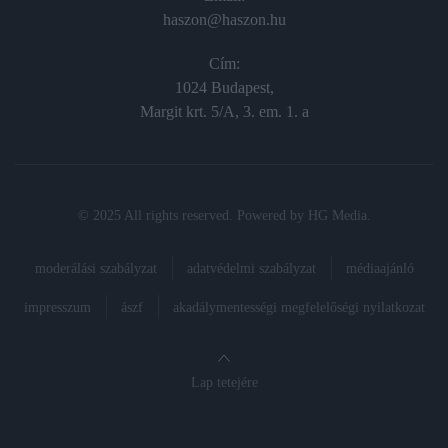
haszon@haszon.hu
Cím:
1024 Budapest,
Margit krt. 5/A, 3. em. 1. a
© 2025 All rights reserved. Powered by
HG Media
.
moderálási szabályzat
adatvédelmi szabályzat
médiaajánló
impresszum
ászf
akadálymentességi megfelelőségi nyilatkozat
Lap tetejére