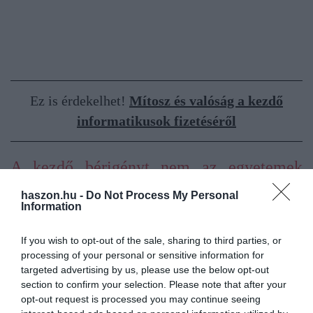
Ez is érdekelhet!
Mítosz és valóság a kezdő
informatikusok fizetéséről
A kezdő bérigényt nem az egyetemek
presztízse határozza meg
haszon.hu -
Do Not Process My Personal
Information
A diplomás pályakezdők bérigényei nem feltétlenül követik sem
If you wish to opt-out of the sale, sharing to third parties, or
az átlagos fizetési szintek, sem az egyetemeken tapasztalt
processing of your personal or sensitive information for
ponthatárok alakulását: a Profession.hu rendszerében a nagyobb
targeted advertising by us, please use the below opt-out
méretű intézmények közül az átlagosan elvárt legmagasabb nettó
section to confirm your selection. Please note that after your
bért a
Semmelweis Egyetem
végzősei jelölték meg (474 ezer Ft),
opt-out request is processed you may continue seeing
őket követik a
Debreceni Egyetem
(423 ezer Ft), valamint a