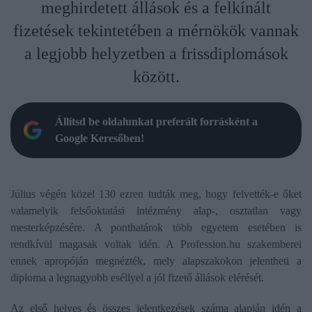
meghirdetett állások és a felkínált
fizetések tekintetében a mérnökök vannak
a legjobb helyzetben a frissdiplomások
között.
Állítsd be oldalunkat preferált forrásként a
Google Keresőben!
Július végén közel 130 ezren tudták meg, hogy felvették-e őket
valamelyik felsőoktatási intézmény alap-, osztatlan vagy
mesterképzésére. A ponthatárok több egyetem esetében is
rendkívül magasak voltak idén. A Profession.hu szakemberei
ennek apropóján megnézték, mely alapszakokon jelentheti a
diploma a legnagyobb eséllyel a jól fizető állások elérését.
Az első helyes és összes jelentkezések száma alapján idén a