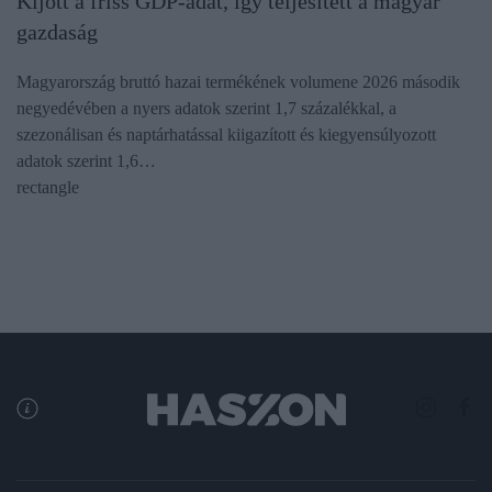
Kijött a friss GDP-adat, így teljesített a magyar
gazdaság
Magyarország bruttó hazai termékének volumene 2026 második
negyedévében a nyers adatok szerint 1,7 százalékkal, a
szezonálisan és naptárhatással kiigazított és kiegyensúlyozott
adatok szerint 1,6…
rectangle