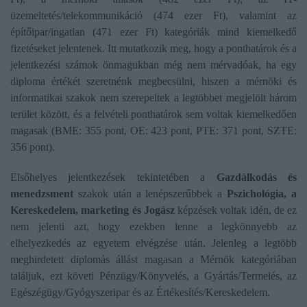
üzemeltetés/telekommunikáció (474 ezer Ft), valamint az
építőipar/ingatlan (471 ezer Ft) kategóriák mind kiemelkedő
fizetéseket jelentenek. Itt mutatkozik meg, hogy a ponthatárok és a
jelentkezési számok önmagukban még nem mérvadóak, ha egy
diploma értékét szeretnénk megbecsülni, hiszen a mérnöki és
informatikai szakok nem szerepeltek a legtöbbet megjelölt három
terület között, és a felvételi ponthatárok sem voltak kiemelkedően
magasak (BME: 355 pont, OE: 423 pont, PTE: 371 pont, SZTE:
356 pont).
Elsőhelyes jelentkezések tekintetében a
Gazdálkodás és
menedzsment
szakok után a lenépszerűbbek a
Pszichológia, a
Kereskedelem, marketing és Jogász
képzések voltak idén, de ez
nem jelenti azt, hogy ezekben lenne a legkönnyebb az
elhelyezkedés az egyetem elvégzése után. Jelenleg a legtöbb
meghirdetett diplomás állást magasan a Mérnök kategóriában
találjuk, ezt követi Pénzügy/Könyvelés, a Gyártás/Termelés, az
Egészégügy/Gyógyszeripar és az Értékesítés/Kereskedelem.