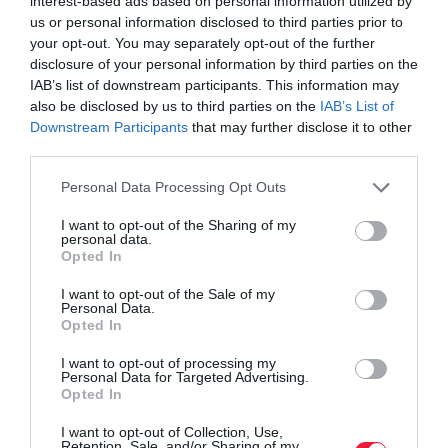
interest-based ads based on personal information utilized by
Széchenyi István Egyetem
(416 ezer Ft) volt hallgatói. A lista
us or personal information disclosed to third parties prior to
végén két rendkívül népszerű név is szerepel: a
Budapesti
your opt-out. You may separately opt-out of the further
disclosure of your personal information by third parties on the
Corvinus Egyetem
(353 ezer Ft) és a
Budapesti Műszaki és
IAB’s list of downstream participants. This information may
Gazdaságtudományi Egyetem
(342 ezer Ft).
also be disclosed by us to third parties on the
IAB’s List of
Downstream Participants
that may further disclose it to other
third parties.
Please note that this website/app uses one or more Google
Personal Data Processing Opt Outs
Olvasd el ezt is!
services and may gather and store information including but
not limited to your visit or usage behaviour. You may click to
I want to opt-out of the Sharing of my
Ekkora kezdő fizetést akarnak a fiatalok
personal data.
grant or deny consent to Google and its third-party tags to
Opted In
Ez lesz az első? Így kaphatsz hitelt pályakezdőként
use your data for below specified purposes in below Google
Ezek a világ legjobb egyetemei
consent section.
I want to opt-out of the Sale of my
Personal Data.
Opted In
állás
munka
egyetem
oktatás
diploma
I want to opt-out of processing my
Personal Data for Targeted Advertising.
Opted In
I want to opt-out of Collection, Use,
Retention, Sale, and/or Sharing of my