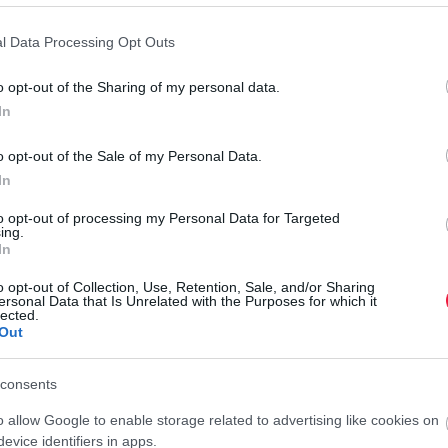
felül lehet írni a törvényi szabályozást: meghatározhatják
r
gyon, és hogyan viseljék az egyes vagyoni terheket.
l Data Processing Opt Outs
nelkülönítés
o opt-out of the Sharing of my personal data.
In
az egyik vagy mindkét fél cégtulajdonnal rendelkezik,
lentős értékű ingatlanjuk, egyéb értékes ingóságuk van.
o opt-out of the Sale of my Personal Data.
n nevesítve teszik a különvagyon részévé.
In
to opt-out of processing my Personal Data for Targeted
lkülönítéssel is, hogy a házasfeleknek ne keletkezzen
ing.
ikcsaládok esetén.
In
o opt-out of Collection, Use, Retention, Sale, and/or Sharing
tonságot nyújthat a házastársaknak, mert egyes tartozások
ersonal Data that Is Unrelated with the Purposes for which it
lected.
ozza Tóth Ádám, a Magyar Országos Közjegyzői Kamara
Out
különítésére is szolgál, hiszen egy vállalkozói csőd vagy
zastársi közös vagyont is érintheti. Ha a szerződés pontosan
consents
az egy későbbi tartozás esetén is segíthet megóvni a másik
o allow Google to enable storage related to advertising like cookies on
evice identifiers in apps.