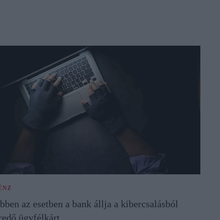
ÉNZ
bben az esetben a bank állja a kibercsalásból
redő ügyfélkárt