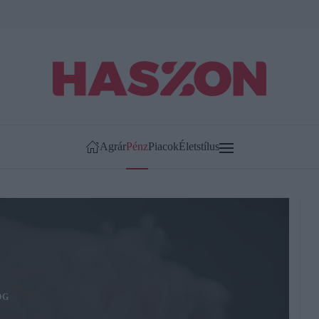
Agrár
Pénz
Piacok
Életstílus
OG