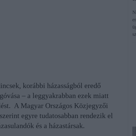
N
e
ü
s
kincsek, korábbi házasságból eredő
egóvása – a leggyakrabban ezek miatt
dést. A Magyar Országos Közjegyzői
 szerint egyre tudatosabban rendezik el
zasulandók és a házastársak.