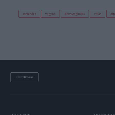
szerződés
vagyon
házasságkötés
válás
hit
Feliratkozás