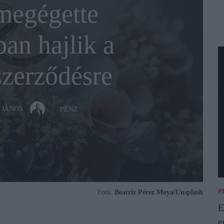
megégette
an hajlik a
szerződésre
 JÁNOS
PÉNZ
P
Fotó:
Beatriz Pérez Moya/Unsplash
E
e