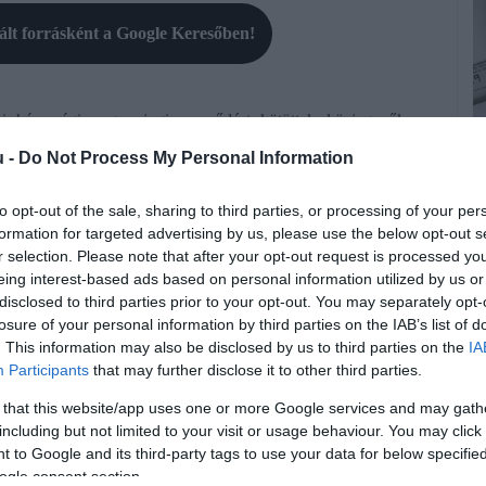
rált forrásként a Google Keresőben!
 házassági vagyonjogi szerződést kötöttek közjegyzők
sküvők száma folyamatosan csökkent (2021-ről 2024-re
u -
Do Not Process My Personal Information
a vagyonjogi tudatosság a házasok vagy házasságot tervezők
to opt-out of the sale, sharing to third parties, or processing of your per
formation for targeted advertising by us, please use the below opt-out s
ést a közjegyzők tapasztalatai szerint, akik egy válás
r selection. Please note that after your opt-out request is processed y
ábbi házasságukban keletkezett vagyont és adósságokat az
eing interest-based ads based on personal information utilized by us or
A
kerül a hagyatékukba, ami különösen fontos lehet, ha a
disclosed to third parties prior to your opt-out. You may separately opt-
M
losure of your personal information by third parties on the IAB’s list of
p
. This information may also be disclosed by us to third parties on the
IA
Participants
that may further disclose it to other third parties.
yonába fő szabály szerint azok a vagyontárgyak tartoznak,
B
yütt vagy külön szereznek. Különvagyon marad ugyanakkor
 that this website/app uses one or more Google services and may gath
v
sági életközösség kezdetén már rendelkezett, illetve az is,
including but not limited to your visit or usage behaviour. You may click 
ö
 to Google and its third-party tags to use your data for below specifi
a
ogle consent section.