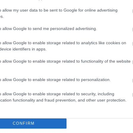
 házasságban közösen vett fel hitelt egy lakásra. Hiába lett
sön visszafizetéséért alapesetben mindketten egyetemlegesen
o allow my user data to be sent to Google for online advertising
s.
 az érintett félnek célszerű lehet vagyonjogi szerződésben
ek ne keveredjenek az új házasság vagyoni viszonyaival.
to allow Google to send me personalized advertising.
o allow Google to enable storage related to analytics like cookies on
evice identifiers in apps.
o allow Google to enable storage related to functionality of the website
lt és házastársát nem vonja be adóstársként, akkor a bank is
o allow Google to enable storage related to personalization.
s megkötését, amelyben meghatározzák, hogy a hitelből
i tapasztalatok szerint 2025-ben, az Otthon Start program
o allow Google to enable storage related to security, including
i közreműködést.
cation functionality and fraud prevention, and other user protection.
 például egy bankkal szemben csak akkor hatályos, ha
CONFIRM
űködtetett Házassági és Élettársi Vagyonjogi Szerződések