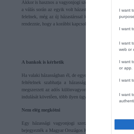
Akkor is hasznos a vagyonjogi szerződés, ha valaki az előző
a válás során az egyik volt házastársé az ingatlan, a kölc
I want t
purpose
felelnek, még az új házastárssal közös vagyonnal is. Ezért
rendeznie, hogy a korábbi kapcsolatból eredő kötelezettség
I want 
I want t
web or d
I want t
A bankok is kérhetik
or app.
Ha valaki házasságban él, de egyedül vesz fel egy lakáshite
I want t
feltételnek szabhatja a házassági vagyonjogi szerződé
megszerzett az adós különvagyonába tartozik. A közjegyző
I want t
indulását követően, több ilyen ügyben is kértek közjegyző
authenti
Nem elég megkötni
Egy házassági vagyonjogi szerződés harmadik féllel,
bejegyezték a Magyar Országos Közjegyzői Kamara által m