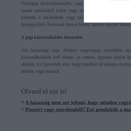
Országos Nyilvántartásába, vagy a házastársak bizonyítj
annak tartalmáról tudott vagy tudnia kellett. A bejegyzés
kérhetik a lakóhelyük vagy tartózkodási helyük szerint 
közjegyzőtől. Nemcsak frissen kötött, hanem régebbi házassá
A jogi közreműködés biztosíték
Aki házassági vagy élettársi vagyonjogi szerződést 
közreműködését kell kérnie, az otthon, egymás között írt
aláírták. Ez biztosíték arra, hogy mindkét fél akarata érvé
döntést vagyonukról
Olvasd el ezt is!
A házasság nem azt jelenti, hogy minden vagy
Pénzért vagy szerelemből? Ezt gondolják a ma