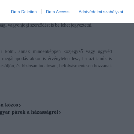
ák, hogy a harmadik személy a szerződés fennállásáról és
t a házastársak, illetve élettársak személyesen és közösen
Data Deletion
Data Access
Adatvédelmi szabályzat
illetékes vagy a szerződést közjegyzői okiratba foglaló
gi vagyonjogi szerződést is be lehet jegyeztetni.
akar kötni, annak mindenképpen közjegyző vagy ügyvéd
 megállapodás akkor is érvénytelen lesz, ha azt tanúk is
nyesüljön, és biztosan tudatosan, befolyásmentesen hozzanak
on közös
gyar párok a házasságról