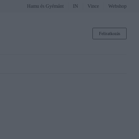
Hamu és Gyémánt
IN
Vince
Webshop
Feliratkozás