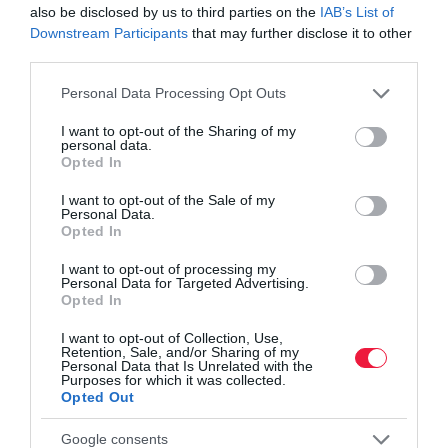
also be disclosed by us to third parties on the
IAB’s List of
Downstream Participants
that may further disclose it to other
third parties.
Please note that this website/app uses one or more Google
Personal Data Processing Opt Outs
services and may gather and store information including but
not limited to your visit or usage behaviour. You may click to
I want to opt-out of the Sharing of my
personal data.
grant or deny consent to Google and its third-party tags to
Opted In
use your data for below specified purposes in below Google
consent section.
I want to opt-out of the Sale of my
Personal Data.
Opted In
I want to opt-out of processing my
Personal Data for Targeted Advertising.
Opted In
I want to opt-out of Collection, Use,
Retention, Sale, and/or Sharing of my
Personal Data that Is Unrelated with the
Purposes for which it was collected.
Opted Out
Google consents