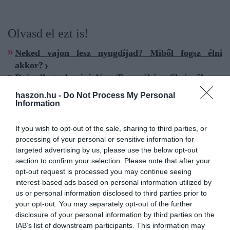
Olvasd el ezt is!
Neked vajon lesz nyugdíjad? Miből fogsz élni
akkor?
Drágulhat a bevásárlás a Temuról és a Sheinről
Így állapítják meg a nyugdíjat, ha más EU-s
haszon.hu -
Do Not Process My Personal
országban is dolgoztál
Information
If you wish to opt-out of the sale, sharing to third parties, or
penny
bevásárlás
nyugdíjas
kedvezmény
processing of your personal or sensitive information for
targeted advertising by us, please use the below opt-out
section to confirm your selection. Please note that after your
opt-out request is processed you may continue seeing
interest-based ads based on personal information utilized by
us or personal information disclosed to third parties prior to
your opt-out. You may separately opt-out of the further
disclosure of your personal information by third parties on the
IAB’s list of downstream participants. This information may