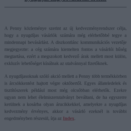
A Penny közleménye szerint az új kedvezményrendszer célja,
hogy a nyugdíjas vásárlók számára még elérhetőbbé tegye a
mindennapi bevásárlást. A diszkontlánc kommunikációs vezetője
megjegyezte: a cég számára kiemelten fontos a vásárlói hűség
megtartása, ezért a megszokott kedvező árak mellett most külön,
exkluzív lehetőséget kínálnak az utalvánnyal fizetőknek.
A nyugdíjasoknak szóló akció mellett a Penny több termékkörben
is árcsökkentést hajtott végre októbertől. Egyes állateledelek és
tisztítószerek például most még olcsóbban elérhetők. Ezekre
ugyan nem lehet élelmiszerutalványt beváltani, de ha egyszerre
kerülnek a kosárba olyan árucikkekkel, amelyekre a nyugdíjas
kedvezmény érvényes, akkor a vásárló ezeknél is további
engedményben részesül, írja az
Index
.