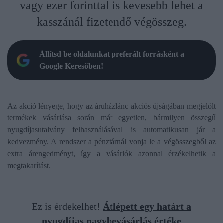
vagy ezer forinttal is kevesebb lehet a
kasszánál fizetendő végösszeg.
Állítsd be oldalunkat preferált forrásként a
Google Keresőben!
Az akció lényege, hogy az áruházlánc akciós újságában megjelölt
termékek vásárlása során már egyetlen, bármilyen összegű
nyugdíjasutalvány felhasználásával is automatikusan jár a
kedvezmény. A rendszer a pénztárnál vonja le a végösszegből az
extra árengedményt, így a vásárlók azonnal érzékelhetik a
megtakarítást.
Ez is érdekelhet!
Átlépett egy határt a
nyugdíjas nagybevásárlás értéke