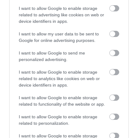
ADÓ
I want to allow Google to enable storage
Így változik a NAV nyitvatartása a hőség miatt
related to advertising like cookies on web or
device identifiers in apps.
Augusztus 3. (hétfő) és augusztus 5. (szerda) között a nem
I want to allow my user data to be sent to
klimatizált adóhivatali ügyfélpontok csak 12 óráig tartanak nyitva.
Google for online advertising purposes.
I want to allow Google to send me
personalized advertising.
I want to allow Google to enable storage
related to analytics like cookies on web or
device identifiers in apps.
I want to allow Google to enable storage
related to functionality of the website or app.
I want to allow Google to enable storage
related to personalization.
I want to allow Google to enable storage