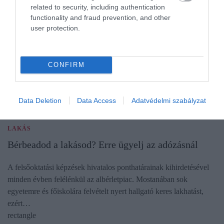
related to security, including authentication
functionality and fraud prevention, and other
user protection.
CONFIRM
Data Deletion
Data Access
Adatvédelmi szabályzat
LAKÁS
Bérbeadod a lakásod? Erre ügyelj az adózásnál
A felsőoktatási képzések hivatalos ponthatárainak kihirdetésével
minden évben felélénkül az albérletpiac. Mostanában sok
egyetemre és főiskolára felvételt nyert hallgató keres lakhatást,
ezért…
rectangle