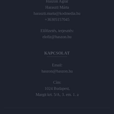
Haszon Agrár
Haraszti Márta
haraszti.marta@kodmedia.hu
+36305157045
Előfizetés, terjesztés:
elofiz@haszon.hu
KAPCSOLAT
Email:
haszon@haszon.hu
Cím:
1024 Budapest,
Margit krt. 5/A, 3. em. 1. a